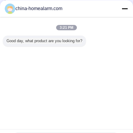
Überprüfte Lieferanten
china-homealarm.com
Trust Seal
Verified Suplier
3:21 PM
Nach Hause
Good day, what product are you looking for?
Alle Produkte
Über uns
Kontakt
Referenzen
Ändern Sie Sprache
Voller Standort
Copyright © 2012 - 2025 china-homealarm.com.