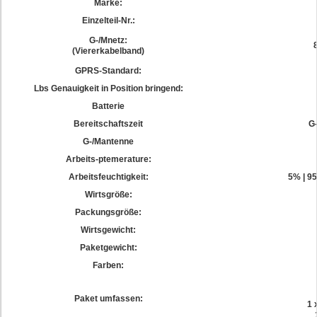
Marke:
Einzelteil-Nr.:
G-/Mnetz:
(Viererkabelband)
GPRS-Standard:
Lbs Genauigkeit in Position bringend:
Batterie
Bereitschaftszeit
G-
G-/Mantenne
Arbeits-ptemerature:
Arbeitsfeuchtigkeit:
5% | 9
Wirtsgröße:
Packungsgröße:
Wirtsgewicht:
Paketgewicht:
Farben:
Paket umfassen:
1 