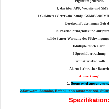
Eigentum jederzeit.
l, das
über APP, Website und SMS 
l
G-/Mnetz (Viererkabelband): GSM850/900M
Bereitschaft der langen Zeit d
in Position bringendes und aufspür
solide Sensor-Warnung des
l
/
Schwingungs
lMultiple touch alarm
l
Sprachüberwachung
l
fernbatteriekontrolle
Alarm
l
schwacher Batteri
Anmerkung:
1.
Soem wird angenomm
2.Software, Sprache, Befehl kann customerized, Stüt
Spezifikation