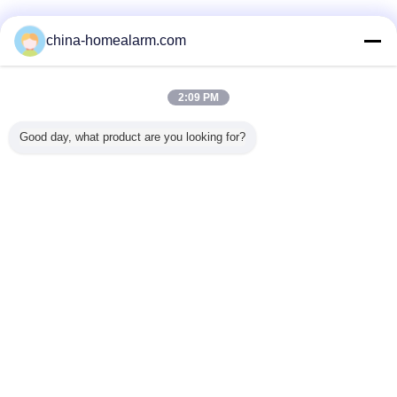
Fornitori Verified
china-homealarm.com
Trust Seal
Verified Suplier
2:09 PM
Casa
Good day, what product are you looking for?
Tutti i prodotti
Circa noi
Contattaci
Richiedere un preventivo
Cambi la lingua
Sito pieno