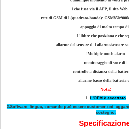
qualunque momento la vostra pro
l che
fissa via il APP, il sito We
rete di GSM di
l
(quadrato-banda): GSM850/90
appoggio di molto tempo di
l
libbre che posiziona e che s
allarme del sensore di
l
allarme
/
sensore
sa
lMultiple touch alarm
monitoraggio di voce di
l
controllo a distanza della batter
allarme basso della batteria 
Nota:
1.
L'OEM è accettato
2.Software, lingua, comando può essere customerized, agganc
sostegno.
Specificazion