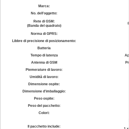
Marca:
No. dell'oggetto:
Rete di GSM:
(Banda del quadrato)
Norma di GPRS:
Libbre di precisione di posizionamento:
Batteria
Tempo di latenza
Ap
Antenna di GSM
Pr
Ptemerature di lavoro:
Umidità di lavoro:
Dimensione ospite:
Dimensione d'imballaggio:
Peso ospite:
Peso del pacchetto:
Colori:
Il pacchetto include:
1 