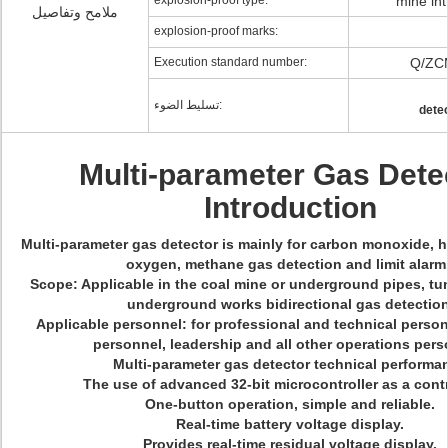
explosion-proof type:
mine int
ملامح وتفاصيل
explosion-proof marks:
Execution standard number:
Q/ZC
تسليط الضوء:
dete
Multi-parameter Gas Dete
Introduction
Multi-parameter gas detector is mainly for carbon monoxide, h
oxygen, methane gas detection and limit alarm
Scope: Applicable in the coal mine or underground pipes, tu
underground works bidirectional gas detection
Applicable personnel: for professional and technical person
personnel, leadership and all other operations pers
Multi-parameter gas detector technical performa
The use of advanced 32-bit microcontroller as a contr
One-button operation, simple and reliable.
Real-time battery voltage display.
Provides real-time residual voltage display.