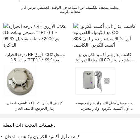
معلمة متعددة للكشف عن الساعة في الوقت الحقيقي عرض غاز
معدات الرصد
كاشف إنذار ثاني أكسيد الكربون مع
درجة الحرارة / RH الأزرق CO2 مسجل
الكيمياء الكهربائية CO الاستشعار دينار
بيانات 3.5 "TFT 0.1 ~ 99.9٪ مع
ليبي-808D، أول أكسيد الكربون
32000 بيانات تسجيل الذاكرة
الكاشف
شبه موصّل قابل للاحتراق غاز/مجموعة
كاشف الدخان / OEM كاشف الدخان،
أول أكسيد الكربون وغاز يتسرّب
إنذار الحريق، كاشف الغاز
مكشاف LYD-706DF
عمليات البحث ذات الصلة:
كاشف أول أكسيد الكربون وكاشف الدخان