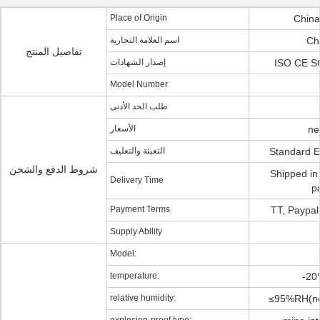
Place of Origin
Chin
اسم العلامة التجارية
Ch
تفاصيل المنتج
إصدار الشهادات
ISO CE S
Model Number
طلب الحد الأدنى
الأسعار
ne
التعبئة والتغليف
Standard E
شروط الدفع والشحن
Shipped in 
Delivery Time
p
Payment Terms
TT, Paypal
Supply Ability
Model:
temperature:
-20
relative humidity:
≤95%RH(no