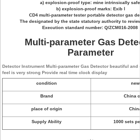
a) explosion-proof type: mine intrinsically safe
b) explosion-proof marks: Exib Ⅰ
CD4 multi-parameter tester portable detector gas de
The designated by the state statutory authority to revie
Execution standard number: Q/ZCM016-2008
Multi-parameter Gas Dete
Parameter
Detector Instrument Multi-parameter Gas Detector beautiful and
feel is very strong Provide real time clock display
condition
new
Brand
China c
place of origin
Chin
Supply Ability
1000 sets p