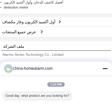
أفضل كاشف للدخان وأول أكسيد الكربون
detection meter
أول أكسيد الكربون وغاز مكشاف
عرض جميع المنتجات
ملف الشركة
Alarms Series Technology Co., Limited
ﺎﻠﺘﺤﻘﻗ ﺎﻠﻣﻭﺭﺩﻮﻧ
china-homealarm.com
Trust Seal
Verified Suplier
1:23 PM
منزل
Good day, what product are you looking for?
جميع المنتجات
حول نا