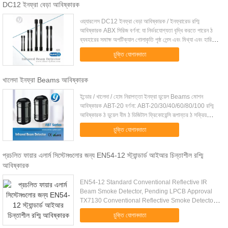
DC12 ইনফ্রা বেড়া আবিষ্কারক
ওয়্যারলেস DC12 ইনফ্রা বেড়া আবিষ্কারক / ইনফ্রারেড রশ্মি
আবিষ্কারক ABX সিরিজ বর্ণনা: যা নির্ভরযোগ্যতা বৃদ্ধি করতে পারেন ঠ
ব্যবহারের সমাক্ষ অপটিক্যাল গোলাকৃতি পৃষ্ঠ লেন্স এবং মিথ্যা এবং হারিয়ে
এলার্ম কমাতে ঠ ডি...
চুক্তি যোগানদাতা
খালেদা ইনফ্রা Beams আবিষ্কারক
ইন্ডোর / খালেদা / হোম নিরাপত্তা ইনফ্রা ডুয়েল Beams মোশন
আবিষ্কারক ABT-20 বর্ণনা: ABT-20/30/40/60/80/100 রশ্মি
আবিষ্কারক ঠ ডুয়েল বীম ঠ ডিজিটাল ফ্রিকোয়েন্সি রূপান্তর ঠ সক্রিয়
ইনফ্রারেড ডিটেক্টর ঠ ডুয়েল একযোগ...
চুক্তি যোগানদাতা
প্রচলিত ফায়ার এলার্ম সিস্টেমগুলোর জন্য EN54-12 স্ট্যান্ডার্ড আইআর চিন্তাশীল রশ্মি
আবিষ্কারক
EN54-12 Standard Conventional Reflective IR
Beam Smoke Detector, Pending LPCB Approval
TX7130 Conventional Reflective Smoke Detector
Main Features Manufacture in compliance with
চুক্তি যোগানদাতা
EN54-12 Hassle free alignment, ....