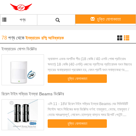
চুক্তি যোগানদাতা
পণ্য
78
পণ্য
থেকে
ইনফ্রারেড রশ্মি আবিষ্কারক
ইনফ্রারেড মোশন ডিটেক্টর
অ্যানালগ একক-অপটিক পীর (18 কেজি / 40 এলবি পোষা প্রতিরোধ
ক্ষমতা) 18 কেজি (40 এলবি) ওজনের প্রাণীদের প্রতিরোধক যখন উচ্চতর
স্তরের অনাক্রম্যতা প্রয়োজন হয়, যেমন প্রাণী যখন সনাক্তকরণের
অঞ্চলে নিয়মিত থাকে, তখন ডিজি ...
চুক্তি যোগানদাতা
রিয়েল টাইম সক্রিয় ইনফ্রা Beams ডিটেক্টর
এসি 11 - 18V রিয়েল টাইম সক্রিয় ইনফ্রা Beams ঘের সিকিউরিটি
সিস্টেম আবে সিরিজের জন্য ডিটেক্টর বর্ণনা: তারযুক্ত, বেতার, তারযুক্ত /
বেতার সামঞ্জস্যপূর্ণ, লোকেল হোলগ্রফ্ বাস্তব সময় রিপোর্ট পেটেন্ট
একাধিক মাত্রা স...
চুক্তি যোগানদাতা