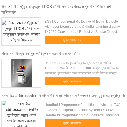
টীকা 54-12 স্ট্যান্ডার্ড মুলতুবি LPCB / সিই সঙ্গে ইনফ্রারেড চিন্তাশীল লিনিয়ার রশ্মি
আবিষ্কারক
EN54 Conventional Reflective IR Beam Detector
with laser beam guiding & digital aligning display
TX7130 Conventional Reflective Smoke Detector
Main Features Manufacture in compliance with
চুক্তি যোগানদাতা
EN54-12 Hassle free .....
মানের গরম ইনফ্রারেড কুচ আবিষ্কারক স্তন উত্তোলন মেশিন
মানের গরম ইনফ্রারেড কুচ আবিষ্কারক স্তন উত্তোলন মেশিন
1.Product প্রদর্শনী: 2.Introduction: ইনফ্রা স্তন আবিষ্কারক
ইনফ্রারেড সেন্সর মাধ্যমে স্তন আলোকসজ্জা পদ্ধতি নীতিকে ব্যবহার
করছেন ইনফ্রারেড আলো উদ্ভাসিত স্তন টি...
চুক্তি যোগানদাতা
সকল ফিল্ড addressable ডিভাইস ইন্টেলিজেন্ট ফায়ার এলার্ম পদ্ধতির জন্য হ্যান্ডহেল্ড প্রোগ্রামার
Handheld Programmer for all field devices of T&A
3-series intelligent fire alarm system TX3932E
Handheld Programmer Main Features: Hand-held
design, compact size for easy operation Electronic
চুক্তি যোগানদাতা
address coding for ...