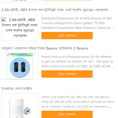
2 AA ব্যাটারী, ABS উপাদান সঙ্গে ইন্টেলিজেন্ট ফায়ার এলার্ম পদ্ধতির হ্যান্ডহেল্ড প্রোগ্রামার
Handheld Programmer for all field devices of T&A
7-series intelligent fire alarm system TX7930
Handheld Programmer Main Features: Hand-held
design and compact size for easy operation
চুক্তি যোগানদাতা
Headphone jack and wiring ....
তারযুক্ত / ওয়্যারলেস সক্রিয় ইনফ্রা Beams আবিষ্কারক 2 Beams
নিরাপত্তা সিস্টেমের জন্য Photoelectronic টুইন রশ্মি আবিষ্কারক
1) ডুয়াল রশ্মি আবিষ্কারক 2) প্রতিক্রিয়া গতি: 50 ~ 700 msec 3)
বহিরঙ্গন ব্যবহারের জন্য জলরোধী মডেল PBD -20 PBD-30 PBD
-40 PBD -60 PBD -80 PBD -100 ...
চুক্তি যোগানদাতা
ইনফ্রারেড মোশন ডিটেক্টর
অ্যানালগ একক-অপটিক পীর (18 কেজি / 40 এলবি পোষা প্রতিরোধ
ক্ষমতা) 18 কেজি (40 এলবি) ওজনের প্রাণীদের প্রতিরোধক যখন উচ্চতর
স্তরের অনাক্রম্যতা প্রয়োজন হয়, যেমন প্রাণী যখন সনাক্তকরণের
অঞ্চলে নিয়মিত থাকে, তখন ডিজি 75 ব্যবহার করার বিষয়টি বিবেচনা করুন
চুক্তি যোগানদাতা
11.5 x 11 মি (35 ফুট এক্স 35 ফুট) এবং 88.5 ° দেখার কোণ সহ