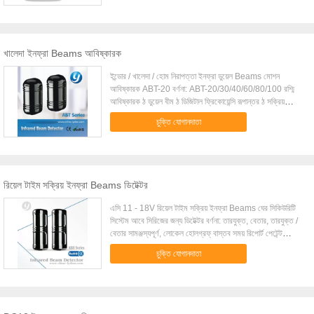
কেন্দ্রের बीমের জন্য 15m (50 ফুট) পর্যন্ত অত্যন্ত উচ্চ EMI এবং
আরএফআই প্রত্যাখ্যান পিসিবি কেবল পৃষ্ঠতল মাউন্ট উপাদান ব্যবহার করে
সলিড-স্টেট রিলে পেটেন্টযুক্ত অটো পালস সিগন্যাল প্রসেসিং স্বয়ংক্রিয়
তাপমাত্রা ক্ষতিপূরণ ধাতব ieldাল ইএমআই এবং আরএফআই সংকেত
খালেদা ইনফ্রা Beams আবিষ্কারক
থেকে সুরক্ষা সর্বাধিক করে তোলে দ্বৈত উপাদান সেন্সর অ্যান্টি-ট্যাম্পার সুইচ
ইন্ডোর / খালেদা / হোম নিরাপত্তা ইনফ্রা ডুয়েল Beams মোশন
আবিষ্কারক ABT-20 বর্ণনা: ABT-20/30/40/60/80/100 রশ্মি
আবিষ্কারক ঠ ডুয়েল বীম ঠ ডিজিটাল ফ্রিকোয়েন্সি রূপান্তর ঠ সক্রিয়
ইনফ্রারেড ডিটেক্টর ঠ ডুয়েল একযোগে অবরুদ্ধ beams পরিদর্শন ঠ
চুক্তি যোগানদাতা
ইনফ্রা LED আলো ঠ পিসি প্রকৌশল প্লাস্টিকের উপাদান ঠ শিশির এবং
তুষারপাত প্রমাণ সমাধান: উত্তাপন হাউজিং ঠ অন্যান্য অতিরিক্ত ফাংশন:
photic নির্দেশ, ঠিক আছে নির্দেশ, পরীক্ষা টার্মিনাল প্রযুক্তিগত পরামিতি:
মডেল ABT-20L ABT-30L ABT-40L ABT-60L ABT-80L
ABT-100L Detecting দূরত্ব (বহিরঙ্গন) 20m 30m 40m
রিয়েল টাইম সক্রিয় ইনফ্রা Beams ডিটেক্টর
60m 80m 100m Detecting দূরত্ব (গৃহমধ্যস্থ) 60m 90
মিলিয়ানের 120m 180m 240m 300m beams 2 Beams
এসি 11 - 18V রিয়েল টাইম সক্রিয় ইনফ্রা Beams ঘের সিকিউরিটি
প্রতিক্রিয়া গতি 50-700m / সেকেন্ড স্থায়ী বিপদাশঙ্কা আউটপুট 1C
সিস্টেম আবে সিরিজের জন্য ডিটেক্টর বর্ণনা: তারযুক্ত, বেতার, তারযুক্ত /
রিলে যোগাযোগের আউটপুট, যোগাযোগের সামর্থ্য DC30V / 0.5A
বেতার সামঞ্জস্যপূর্ণ, লোকেল হোলগ্রফ্ বাস্তব সময় রিপোর্ট পেটেন্ট
MAX টি বিদ্যুৎ ও ভোল্টেজ ডিসি 12-24V, এসি 11-18V অপারেশন
একাধিক মাত্রা সহনশীল ডিএসপি চিপ, বাস্তব সনাক্ত এলার্ম প্রযুক্তির
বর্তমান 35mAmax / 35mAmax / 40mAmax / 40mAmax
চুক্তি যোগানদাতা
দোষ. স্বতন্ত্র স্থানচ্যুতি গ্রহণ, বড় বিদ্যুৎ ট্রান্সমিটার, ক্ষমতা 90%
/ 40mAmax / 40mAmax / কাজ তাপমাত্রা -25 ° C ~ 55 °
পর্যন্ত হতে পারে ডিজিটাল ঝাপসা কৃত্রিম বুদ্ধিমান: 4 ফ্রিকোয়েন্সি
C বহি মাত্রা প্রাসঙ্গিক চিত্র পড়ুন ঘুস আউটপুট 1Bcontact আউটপুট,
মড্যুলেশন বিভাগে, কৃত্রিম বুদ্ধিমত্তা ব্যস্তবাগীশ স্বীকৃতি ব্যবহার,
DC30V / 0.5A MAX টি অপটিক্যাল অক্ষের কোণ সমন্বয়
মিথ্যা এবং হারিয়ে এলার্ম কমাতে ইন্টেলিজেন্ট শক্তি প্রেরণ, এটা পরিবেশ
(অনুভূমিক) 180 ° ± 90 ° অপটিক্যাল অক্ষের কোণ সমন্বয় (উল্লম্ব)
অনুযায়ী প্রেরণের ক্ষমতা সমন্বয় করা হবে. যা ট্রান্সমিটার জীবদ্দশায়