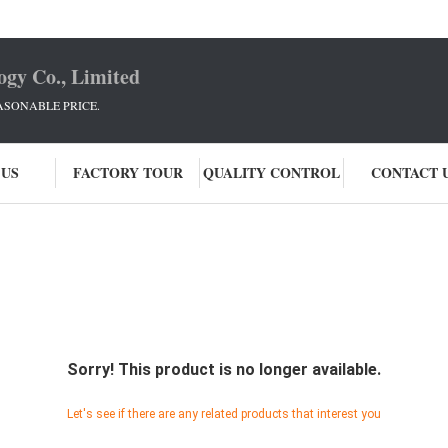
ogy Co., Limited
ASONABLE PRICE.
 US
FACTORY TOUR
QUALITY CONTROL
CONTACT 
Sorry! This product is no longer available.
Let's see if there are any related products that interest you