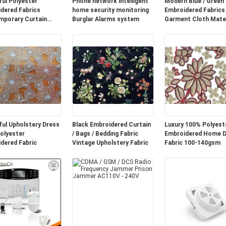
ful Polyester
Phone network intelligent
Modern Blue / Green
dered Fabrics
home security monitoring
Embroidered Fabrics
porary Curtain
Burglar Alarms system
Garment Cloth Mater
ful Upholstery Dress
Black Embroidered Curtain
Luxury 100% Polyest
olyester
/ Bags / Bedding Fabric
Embroidered Home 
dered Fabric
Vintage Upholstery Fabric
Fabric 100-140gsm