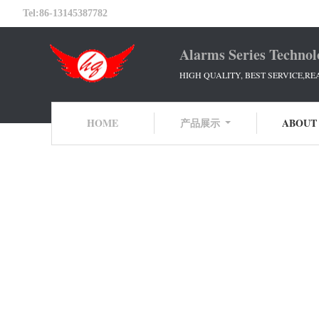
Tel:
86-13145387782
Alarms Series Technol
HIGH QUALITY, BEST SERVICE,RE
HOME
产品展示
ABOUT