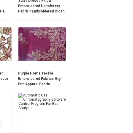
Suit / Dress / Pillow
Embroidered Upholstery
ial
Fabric / Embroidered Cloth
er
Purple Home Textile
Decor
Embroidered Fabrics High
End Apparel Fabric