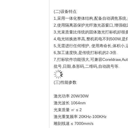
(二)设备特点
1,采用一体化整体结构,配备自动调焦系统
2,使用隔离器保护光纤激光器窗口,增强稳
3,光束质量比传统的固体激光打标机好很多,
4,电光转换效率高,整机耗电不到500W,是
5,无需进行任何维护, 使用寿命长,体积小
6,加工速度快,是传统打标机的2-3倍.
7,打标软件功能强大,可兼容Coreldraw,A
批号,日期,条形码,二维码,自动跳号等.
(三)性能参数
激光功率 20W/30W
激光波长 1064nm
光束质量 ㎡ ≤ 2
激光重复频率 20KHz-100KHz
雕刻线速 ≤ 7000mm/s