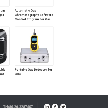
 gas
Automatic Gas
gas
Chromatography Software
Control Program For Gas
Analysis
uble
Portable Gas Detector for
sor
CH4
Tel:
86-20-3287467