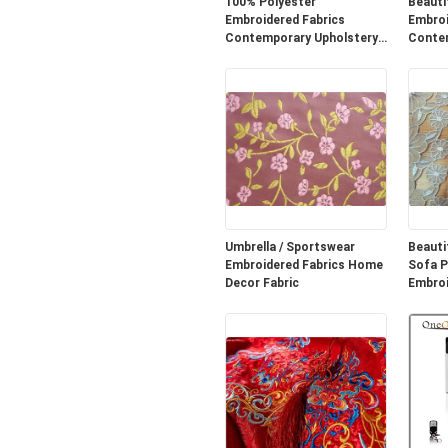
100% Polyester
Beauti
Embroidered Fabrics
Embroi
Contemporary Upholstery
Contem
Fabric
Fabric
Umbrella / Sportswear
Beauti
Embroidered Fabrics Home
Sofa P
Decor Fabric
Embroi