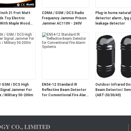
 Inch 21 Fret Matt
CDMA / GSM / DCS Radio
Plug-in home natural
ds Toy Electric
Frequency Jammer Prison
detector alarm , lpg 
 With Maple Wood
Jammer AC110V - 240V
leakage detector
AGT30-ST2
 GSM / DCS High
EN54-12 Standard IR
Outdoor Infrared Do
Signal Jammer For
Reflective Beam Detector
Beam Detector/ Sen
s / Military 50-200m
for Conventional Fire Alarm
(ABT-20/30/40)
Systems
GY CO., LIMITED