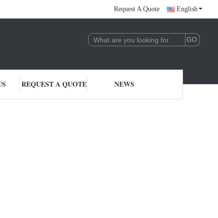
Request A Quote
English
US
REQUEST A QUOTE
NEWS