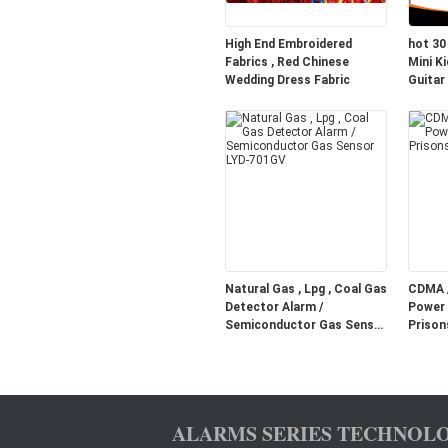
High End Embroidered
hot 30
Fabrics , Red Chinese
Mini Ki
Wedding Dress Fabric
Guitar
Neck 
Natural Gas , Lpg , Coal Gas
CDMA /
Detector Alarm /
Power 
Semiconductor Gas Sensor
Prison
LYD-701GV
ALARMS SERIES TECHNOLO