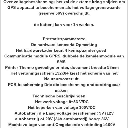
Over voltagebescherming: het zal de externe kring snijden om
GPS-apparaat te beschermen als het voltage grenswaarde
(reserve 56V) overschrijdt,
de batterij kan voor 1h werken.
Prestatiesparameters:
De hardware kenmerkt Opmerking
Het hardwarekader keurt 4 kernspaander goed
Communicatie module GPRS, dubbele de kanalenmodule van
SMS
Printer Thermo gevoelige printer, document breedte 58mm
Het vertoningsscherm 132x64 kiest het scherm van het
kleurenrooster uit
PCB-bescherming Drie die bescherming ondoordringbaar
maken
Technische beschrijvingen
Het werk voltage 9~33 V/DC
Het beperken van voltage 100V/DC
Autobatterij die Laag voltage beschermen: 9V (12V
autobatterij) of 20V (24V autobatterij) hoog: 36V
Machtsvoltage van anti-Omgekeerde verbinding ≥100V