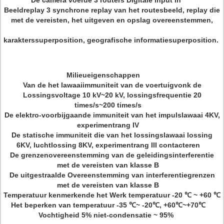
De camera voerde 3 routers Digitale input in
Beeldreplay 3 synchrone replay van het routesbeeld, replay die
met de vereisten, het uitgeven en opslag overeenstemmen,
karakterssuperposition, geografische informatiesuperposition.
Milieueigenschappen
Van de het lawaaiimmuniteit van de voertuigvonk de
Lossingsvoltage 10 kV~20 kV, lossingsfrequentie 20
times/s~200 times/s
De elektro-voorbijgaande immuniteit van het impulslawaai 4KV,
experimentrang IV
De statische immuniteit die van het lossingslawaai lossing
6KV, luchtlossing 8KV, experimentrang III contacteren
De grenzenovereenstemming van de geleidingsinterferentie
met de vereisten van klasse B
De uitgestraalde Overeenstemming van interferentiegrenzen
met de vereisten van klasse B
Temperatuur kenmerkende het Werk temperatuur -20 ℃ ~ +60 ℃
Het beperken van temperatuur -35 ℃~ -20℃, +60℃~+70℃
Vochtigheid 5% niet-condensatie ~ 95%