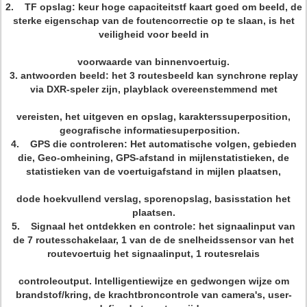
2. TF opslag: keur hoge capaciteitstf kaart goed om beeld, de
sterke eigenschap van de foutencorrectie op te slaan, is het
veiligheid voor beeld in
voorwaarde van binnenvoertuig.
3. antwoorden beeld: het 3 routesbeeld kan synchrone replay
via DXR-speler zijn, playblack overeenstemmend met
vereisten, het uitgeven en opslag, karakterssuperposition,
geografische informatiesuperposition.
4. GPS die controleren: Het automatische volgen, gebieden
die, Geo-omheining, GPS-afstand in mijlenstatistieken, de
statistieken van de voertuigafstand in mijlen plaatsen,
dode hoekvullend verslag, sporenopslag, basisstation het
plaatsen.
5. Signaal het ontdekken en controle: het signaalinput van
de 7 routesschakelaar, 1 van de de snelheidssensor van het
routevoertuig het signaalinput, 1 routesrelais
controleoutput. Intelligentiewijze en gedwongen wijze om
brandstof/kring, de krachtbroncontrole van camera's, user-