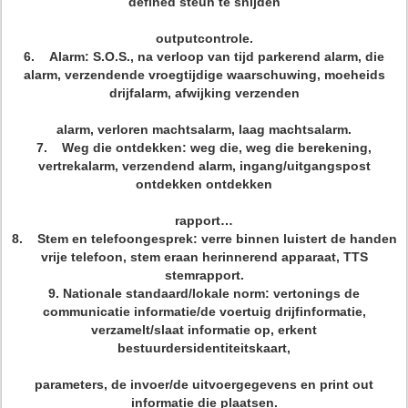
defined steun te snijden
outputcontrole.
6. Alarm: S.O.S., na verloop van tijd parkerend alarm, die
alarm, verzendende vroegtijdige waarschuwing, moeheids
drijfalarm, afwijking verzenden
alarm, verloren machtsalarm, laag machtsalarm.
7. Weg die ontdekken: weg die, weg die berekening,
vertrekalarm, verzendend alarm, ingang/uitgangspost
ontdekken ontdekken
rapport…
8. Stem en telefoongesprek: verre binnen luistert de handen
vrije telefoon, stem eraan herinnerend apparaat, TTS
stemrapport.
9. Nationale standaard/lokale norm: vertonings de
communicatie informatie/de voertuig drijfinformatie,
verzamelt/slaat informatie op, erkent
bestuurdersidentiteitskaart,
parameters, de invoer/de uitvoergegevens en print out
informatie die plaatsen.