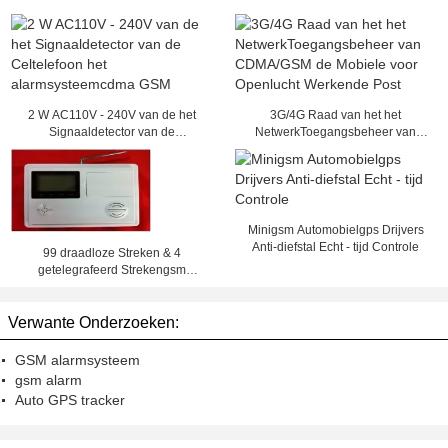
2 W AC110V - 240V van de het
3G/4G Raad van het het
Signaaldetector van de
NetwerkToegangsbeheer van
Celtelefoon het
CDMA/GSM de Mobiele voor
alarmsysteemcdma GSM
Openlucht Werkende Post
Minigsm Automobielgps Drijvers
Anti-diefstal Echt - tijd Controle
99 draadloze Streken & 4
getelegrafeerd Strekengsm
Alarmsysteem (gsm-99-4)
Verwante Onderzoeken:
GSM alarmsysteem
gsm alarm
Auto GPS tracker