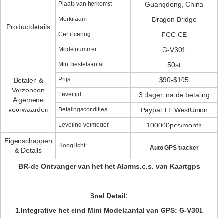
Plaats van herkomst
Guangdong, China
Merknaam
Dragon Bridge
Productdetails
Certificering
FCC CE
Modelnummer
G-V301
Min. bestelaantal
50st
Prijs
$90-$105
Betalen &
Verzenden
Levertijd
3 dagen na de betaling
Algemene
voorwaarden
Betalingscondities
Paypal TT WestUnion
Levering vermogen
100000pcs/month
Eigenschappen
Hoog licht:
Auto GPS tracker
& Details
BR-de Ontvanger van het het Alarms.o.s. van Kaartgps
Snel Detail:
1.Integrative het eind Mini Modelaantal van GPS: G-V301