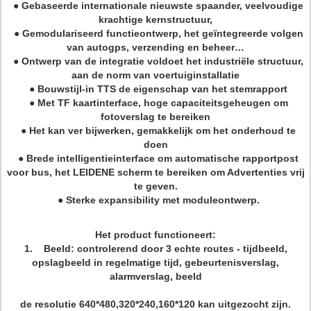
● Gebaseerde internationale nieuwste spaander, veelvoudige
krachtige kernstructuur,
● Gemodulariseerd functieontwerp, het geïntegreerde volgen
van autogps, verzending en beheer…
● Ontwerp van de integratie voldoet het industriële structuur,
aan de norm van voertuiginstallatie
● Bouwstijl-in TTS de eigenschap van het stemrapport
● Met TF kaartinterface, hoge capaciteitsgeheugen om
fotoverslag te bereiken
● Het kan ver bijwerken, gemakkelijk om het onderhoud te
doen
● Brede intelligentieinterface om automatische rapportpost
voor bus, het LEIDENE scherm te bereiken om Advertenties vrij
te geven.
● Sterke expansibility met moduleontwerp.
Het product functioneert:
1. Beeld: controlerend door 3 echte routes - tijdbeeld,
opslagbeeld in regelmatige tijd, gebeurtenisverslag,
alarmverslag, beeld
de resolutie 640*480,320*240,160*120 kan uitgezocht zijn.