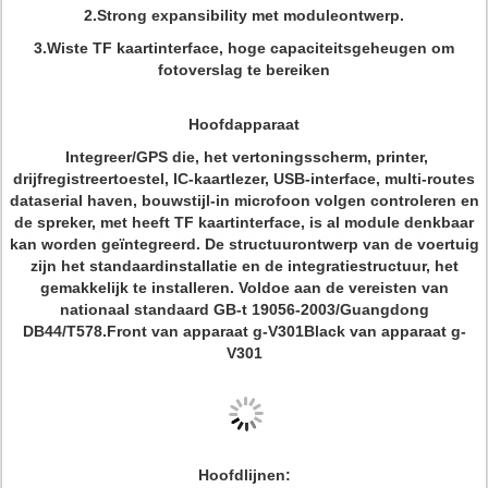
2.Strong
expansibility met moduleontwerp.
3.Wiste
TF kaartinterface, hoge capaciteitsgeheugen om
fotoverslag te bereiken
Hoofdapparaat
Integreer/GPS die, het vertoningsscherm, printer,
drijfregistreertoestel, IC-kaartlezer, USB-interface, multi-routes
dataserial haven, bouwstijl-in microfoon volgen controleren en
de spreker, met heeft TF kaartinterface, is al module denkbaar
kan worden geïntegreerd. De structuurontwerp van de voertuig
zijn het standaardinstallatie en de integratiestructuur, het
gemakkelijk te installeren. Voldoe aan de vereisten van
nationaal standaard GB-t 19056-2003/Guangdong
DB44/T578.Front van apparaat g-V301Black van apparaat g-
V301
Hoofdlijnen: