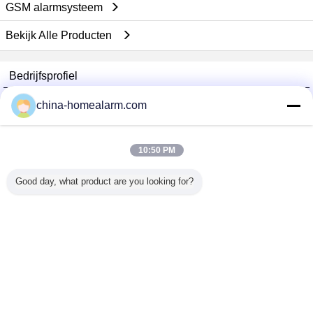
GSM alarmsysteem
Bekijk Alle Producten
Bedrijfsprofiel
Alarms Series Technology Co., Limited
china-homealarm.com
Verified Leveranciers
Trust Seal
Verified Suplier
10:50 PM
Good day, what product are you looking for?
Thuis
Alle producten
Ongeveer ons
Contacteer ons
Vraag een offerte aan