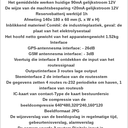
Het gemiddelde werken huidige 90mA gelijkstroom 12V
De wijze van de machtsbesparing <20mA gelijkstroom 12V
Reservebatterij werktijd 1h
Afmeting 140x 180 x 60 mm (L x W x H)
Inblikkend materieel Comité: de industrieplastiek, geval: de
plaat van het elektrolysestaal
Het hoofd netto gewicht van het apparatengewicht 1.52kg
Interface
GPS-antennesma interface: - 26dB
GSM antennesma interface: - 3dB
Voertuig die interface 8 ontdekken de input van het
routessignaal
Outputinterface 3 routes lage output
Steminterface 2 de interface van de routesstem
De gegevens zetten 4 routes rs-232 periodieke om haven, 1
interface van routeusb
IC-kaart van contact-Type de kaart bestuurdersic
De compressie van de
beeldcompressie 640*480,320*240,160*120
Beeldformaat JPG
De wijzeverslag van de beeldopslag in regelmatige tijd,
gebeurtenisverslag, alarmverslag