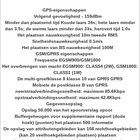
GPS-eigenschappen
Volgend gevoeligheid - 159dBm
Minder dan plaatsend tijd Koude laars 34s; hete laars minder
dan 3.5s; de warme laars minder dan 33s, herovert tijd 1.0s
Het plaatsen nauwkeurigheid 10m tweede RMS
Snelheidsnauwkeurigheid 0.1m/s
Het plaatsen van BS nauwkeurigheid 100M
GSM/GPRS eigenschappen
Frequentie EGSM900/GSM1800
Het overbrengen van macht EGSM900: CLASS4 (2W), GSM1800:
CLASS1 (1W)
De multi-groefklasse 8 klasse 10 van GPRS GPRS
Mobiele de postklasse B van GPRS
neerstraalverbindingssnelheid: maximum 85.6Kbps
opstraalverbindingssnelheid: maximum 42.8Kbps
Gegevensopslag
Opslag 50.000 van het spoorverslag spoor
Buffergeheugen voor supplementaire rapport (dode
hoek) (punten) het plaatsen 500 informatie
De opslag van attributengebieden kan 108 rechthoekgebieden
(kan 20 veelhoekgebieden plaatsen) plaatsen