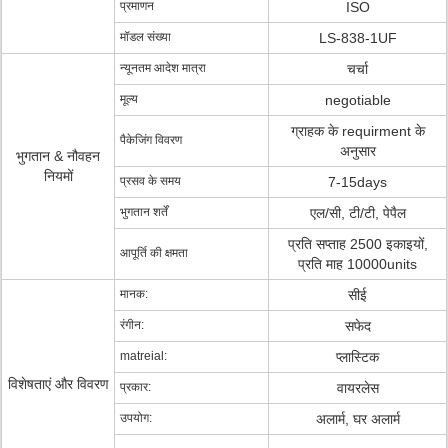
प्रमाणन
ISO
मॉडल संख्या
LS-838-1UF
न्यूनतम आदेश मात्रा
चर्चा
मूल्य
negotiable
ग्राहक के requirment के
पैकेजिंग विवरण
अनुसार
भुगतान & नौवहन
नियमों
प्रसव के समय
7-15days
भुगतान शर्तें
एल/सी, टी/टी, पेपैल
प्रति सप्ताह 2500 इकाइयों,
आपूर्ति की क्षमता
प्रति माह 10000units
मानक:
सीई
रंगीन:
सफेद
matreial:
प्लास्टिक
विशेषताएं और विवरण
प्रकार:
वायरलेस
उपयोग:
अलार्म, घर अलार्म