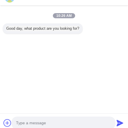
10:26 AM
होम
Good day, what product are you looking for?
सभी उत्पाद
हमारे बारे में
हमसे संपर्क करें
एक बोली का अनुरोध
भाषा बदलें
पूरी साइट
Copyright © 2012 - 2026 Alarms Series Technology Co., Limited.
All rights reserved.
Developed by
ECER