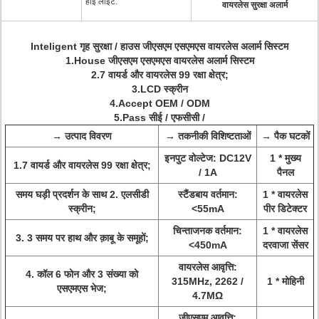
हाई लाइट:
वायरलेस सुरक्षा अलार्म
Inteligent गृह सुरक्षा / हाउस जीएसएम एसएमएस वायरलेस अलार्म सिस्टम
1.House जीएसएम एसएमएस वायरलेस अलार्म सिस्टम
2.7 वायर्ड और वायरलेस 99 रक्षा क्षेत्र;
3.LCD स्क्रीन
4.Accept OEM / ODM
5.Pass सीई / एफसीसी /
→ उत्पाद विवरण
→ तकनीकी विशिष्टताओं
→ पैक घटकों
इनपुट वोल्टेज: DC12V
1 * मुख्य
1.7 वायर्ड और वायरलेस 99 रक्षा क्षेत्र;
/ 1A
पैनल
समय घड़ी प्रदर्शन के साथ 2. एलसीडी
स्टैंडबाय वर्तमान:
1 * वायरलेस
स्क्रीन;
<55mA
पीर डिटेक्टर
चिन्ताजनक वर्तमान:
1 * वायरलेस
3. 3 समय पर हाथ और क़ाबू के समूहों;
<450mA
दरवाजा सेंसर
वायरलेस आवृत्ति:
4. कॉल 6 फोन और 3 संख्या को
315MHz, 2262 /
1 * मोहिनी
एसएमएस भेज;
4.7MΩ
जीएसएम आवृत्ति: