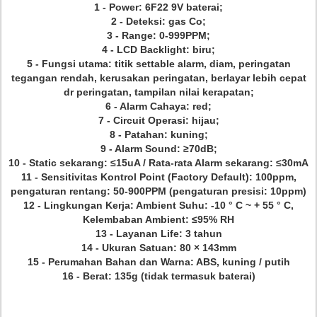
1 - Power: 6F22 9V baterai;
2 - Deteksi: gas Co;
3 - Range: 0-999PPM;
4 - LCD Backlight: biru;
5 - Fungsi utama: titik settable alarm, diam, peringatan
tegangan rendah, kerusakan peringatan, berlayar lebih cepat
dr peringatan, tampilan nilai kerapatan;
6 - Alarm Cahaya: red;
7 - Circuit Operasi: hijau;
8 - Patahan: kuning;
9 - Alarm Sound: ≥70dB;
10 - Static sekarang: ≤15uA / Rata-rata Alarm sekarang: ≤30mA
11 - Sensitivitas Kontrol Point (Factory Default): 100ppm,
pengaturan rentang: 50-900PPM (pengaturan presisi: 10ppm)
12 - Lingkungan Kerja: Ambient Suhu: -10 ° C ~ + 55 ° C,
Kelembaban Ambient: ≤95% RH
13 - Layanan Life: 3 tahun
14 - Ukuran Satuan: 80 × 143mm
15 - Perumahan Bahan dan Warna: ABS, kuning / putih
16 - Berat: 135g (tidak termasuk baterai)