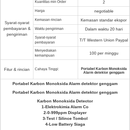
Kuantitas min Order
2
Harga
negotiable
Kemasan rincian
Kemasan standar ekspor
Syarat-syarat
pembayaran &
Waktu pengiriman
Dalam waktu 20 hari
pengiriman
Syarat-syarat
T/T Western Union Paypal
pembayaran
Menyediakan
100 per minggu
kemampuan
Portabel Karbon Monoksida
Fitur & rincian
Cahaya Tinggi:
Alarm detektor genggam
Portabel Karbon Monoksida Alarm detektor genggam
Portabel Karbon Monoksida Alarm detektor genggam
Karbon Monoksida Detector
1-Elektrokimia Alarm Co
2-0-999ppm Displayer
3-Test / Silince Tombol
4-Low Battery Siaga