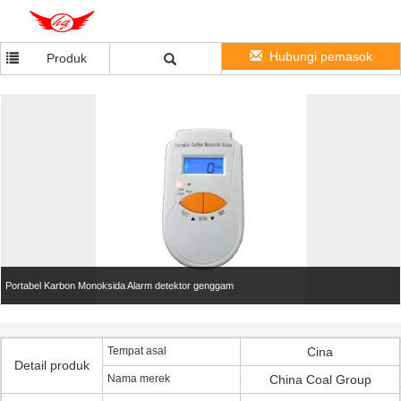
Hubungi pemasok
Produk
Portabel Karbon Monoksida Alarm detektor genggam
Tempat asal
Cina
Detail produk
Nama merek
China Coal Group