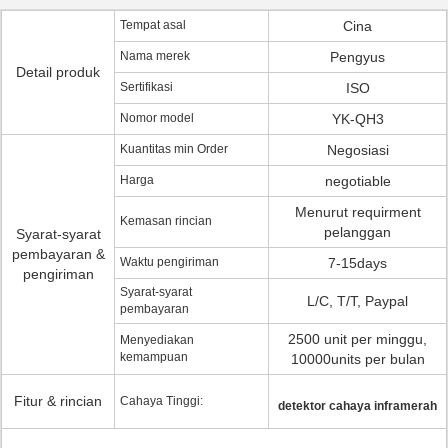
Tempat asal
Cina
Nama merek
Pengyus
Detail produk
Sertifikasi
ISO
Nomor model
YK-QH3
Kuantitas min Order
Negosiasi
Harga
negotiable
Menurut requirment
Kemasan rincian
pelanggan
Syarat-syarat
pembayaran &
Waktu pengiriman
7-15days
pengiriman
Syarat-syarat
L/C, T/T, Paypal
pembayaran
2500 unit per minggu,
Menyediakan
kemampuan
10000units per bulan
Fitur & rincian
Cahaya Tinggi:
detektor cahaya inframerah