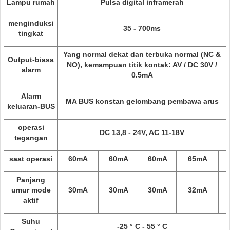
Lampu rumah
Pulsa digital inframerah
menginduksi
35 - 700ms
tingkat
Yang normal dekat dan terbuka normal (NC &
Output-biasa
NO), kemampuan titik kontak: AV / DC 30V /
alarm
0.5mA
Alarm
MA BUS konstan gelombang pembawa arus
keluaran-BUS
operasi
DC 13,8 - 24V, AC 11-18V
tegangan
saat operasi
60mA
60mA
60mA
65mA
Panjang
umur mode
30mA
30mA
30mA
32mA
aktif
Suhu
-25 ° C - 55 ° C