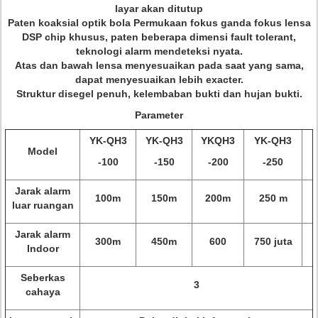
layar akan ditutup
Paten koaksial optik bola Permukaan fokus ganda fokus lensa
DSP chip khusus, paten beberapa dimensi fault tolerant,
teknologi alarm mendeteksi nyata.
Atas dan bawah lensa menyesuaikan pada saat yang sama,
dapat menyesuaikan lebih exacter.
Struktur disegel penuh, kelembaban bukti dan hujan bukti.
Parameter
YK-QH3
YK-QH3
YKQH3
YK-QH3
Model
-100
-150
-200
-250
Jarak alarm
100m
150m
200m
250 m
luar ruangan
Jarak alarm
300m
450m
600
750 juta
Indoor
Seberkas
3
cahaya