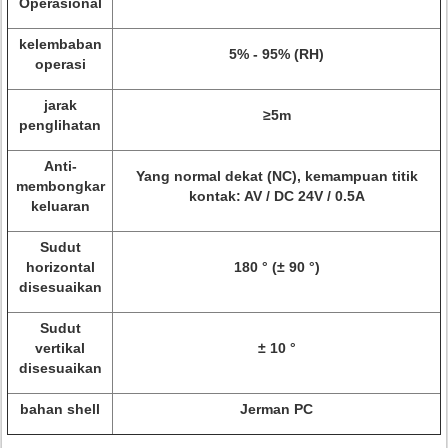
Operasional
kelembaban
5% - 95% (RH)
operasi
jarak
≥5m
penglihatan
Anti-
Yang normal dekat (NC), kemampuan titik
membongkar
kontak: AV / DC 24V / 0.5A
keluaran
Sudut
horizontal
180 ° (± 90 °)
disesuaikan
Sudut
vertikal
± 10 °
disesuaikan
bahan shell
Jerman PC