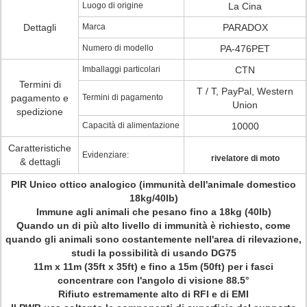
Luogo di origine
La Cina
Dettagli
Marca
PARADOX
Numero di modello
PA-476PET
Imballaggi particolari
CTN
Termini di
T / T, PayPal, Western
pagamento e
Termini di pagamento
Union
spedizione
Capacità di alimentazione
10000
Caratteristiche
Evidenziare:
rivelatore di moto
& dettagli
PIR Unico ottico analogico (immunità dell'animale domestico
18kg/40lb)
Immune agli animali che pesano fino a 18kg (40lb)
Quando un di più alto livello di immunità è richiesto, come
quando gli animali sono costantemente nell'area di rilevazione,
studi la possibilità di usando DG75
11m x 11m (35ft x 35ft) e fino a 15m (50ft) per i fasci
concentrare con l'angolo di visione 88.5°
Rifiuto estremamente alto di RFI e di EMI