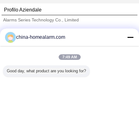
Profilo Aziendale
Alarms Series Technology Co., Limited
Fornitori Verified
china-homealarm.com
Trust Seal
Verified Suplier
7:49 AM
Casa
Good day, what product are you looking for?
Tutti i prodotti
Circa noi
Contattaci
Richiedere un preventivo
Cambi la lingua