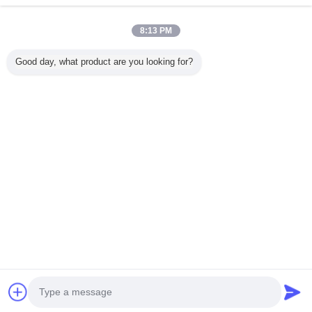
8:13 PM
Casa
Good day, what product are you looking for?
Tutti i prodotti
Circa noi
Contattaci
Richiedere un preventivo
Cambi la lingua
Sito pieno
Copyright © 2012 - 2025 china-homealarm.com.
All rights reserved.
Developed by
ECER