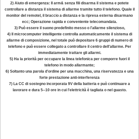
2) Aiuto di emergenza: Il arm& senza fili disarma il sistema e potete
controllare a distanza il sistema di allarme tramite tutto il telefono. Quale il
monitor del remotel, il braccio a distanza e la ripresa esterna disarmano
ecc; Operazione rapida e conveniente telecomandata.
3) Può essere il suono predefinito messo o l'allarme silenzioso,
4) Il microcomputer intelligente controlla automaticamente il sistema di
allarme di composizione, nel totale può depositare 6 gruppi di numero di
telefono e può essere collegato a controllare il centro dell'allarme. Per
immediatamente trattare gli allarmi.
5) Ha la priorità per occupare la linea telefonica per comporre fuori il
telefono in modo allarmante;
6) Soltanto una parola d'ordine per una macchina, una riservatezza e una
forte prestazione anti-interferenza
7) La CC di sostegno incorporata 9V della batteria e può continuare a
lavorare e dura 5--10 ore in cui l'elettricità è tagliata o nel guasto.