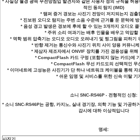
* 사실상 월경 광속 무전망침입 발견자와 같은 사용자 정의 규칙을 허
적인 동의 탐지 (IMD)
* 탬퍼 증거 경보는 사진기 전망이 저지되는지 검출
* 진보된 오디오 탐지는 주변 소음 수준에 근거를 둔 문턱에 
* 음성 경고 발생은 경보에 후에 할 수 있는 3개까지 오디오 
* 주위 소리 여과기는 배후 인물을 배우고 억압할
* 역학 범위 압축기는 오디오 오디오 오려내기 및 찡그림을 피하기
* 반향 제거는 통신수와 사진기 위치 사이 양용 커뮤니
* 제삼자 제조자에서 ONVIF 장치를 가진 겸용성을 위해 
* CompactFlash 카드 구멍 (포함되지 않는 카드)
* CompactFlash 무선 카드도의 선택적인 
* 이더네트에 고성능은 사진기가 단 하나 네트워크 케이블을 통해 자
* 쉬운 임명 및 서비스를 위한 신속 이탈 
소니 SNC-RS46P - 전형적인 신청:
* 소니 SNC-RS46P는 공항, 카지노, 실내 경기장, 의학 기능 및 가공
감시에 대하 이상적입니다
명세:
사진기