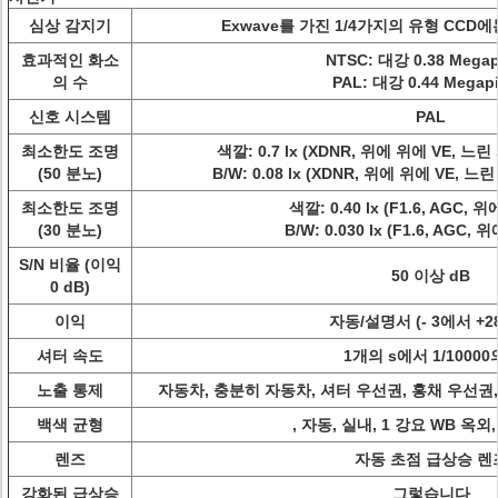
심상 감지기
Exwave를 가진 1/4가지의 유형 CC
효과적인 화소
NTSC: 대강 0.38 Megap
의 수
PAL: 대강 0.44 Megapi
신호 시스템
PAL
최소한도 조명
색깔: 0.7 lx (XDNR, 위에 위에 VE, 느
(50 분노)
B/W: 0.08 lx (XDNR, 위에 위에 VE, 
최소한도 조명
색깔: 0.40 lx (F1.6, AGC, 위
(30 분노)
B/W: 0.030 lx (F1.6, AGC, 위
S/N 비율 (이익
50 이상 dB
0 dB)
이익
자동/설명서 (- 3에서 +28
셔터 속도
1개의 s에서 1/10000
노출 통제
자동차, 충분히 자동차, 셔터 우선권, 홍채 우선권,
백색 균형
, 자동, 실내, 1 강요 WB 옥외
렌즈
자동 초점 급상승 렌
강화된 급상승
그렇습니다