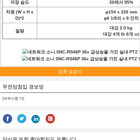
저장 습도
20에서 95%
차원 (W x H x
φ154 x 226 mm
D)*2
φ6 1/8의 x 9 인치
대강 2.0 kg
질량
대강 4개 lb 6개 oz
접촉 공급자
무전망침입 경보망
[세부사항 더]
당신은 또한 좋아할지도 모릅니다