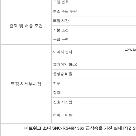
모델 번호
최소 주문 수량
배달 시간
결제 및 배송 조건
지불 조건
공급 능력
Exw
이미지 센서:
효과적인 화소:
급상승 비율:
치수:
특징 & 세부사항
질량:
신호 시스템:
하이 라이트:
네트워크 소니 SNC-RS46P 36x 급상승을 가진 실내 PTZ S