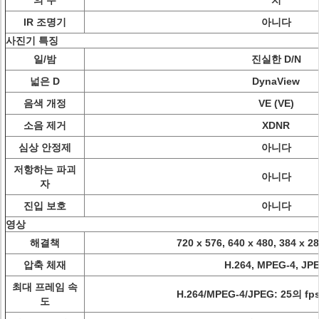
의 수
치
IR 조명기
아니다
사진기 특징
일/밤
진실한 D/N
넓은 D
DynaView
음색 개정
VE (VE)
소음 제거
XDNR
심상 안정제
아니다
저항하는 파괴
아니다
자
진입 보호
아니다
영상
해결책
720 x 576, 640 x 480, 384 x 28
압축 체재
H.264, MPEG-4, JP
최대 프레임 속
H.264/MPEG-4/JPEG: 25의 fps 
도