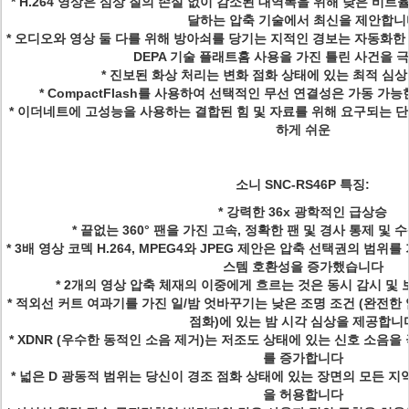
* H.264 영상은 심상 질의 손실 없이 감소된 대역폭을 위해 낮은 비
달하는 압축 기술에서 최신을 제안합니
* 오디오와 영상 둘 다를 위해 방아쇠를 당기는 지적인 경보는 자동화
DEPA 기술 플래트홈 사용을 가진 틀린 사건을
* 진보된 화상 처리는 변화 점화 상태에 있는 최적 심
* CompactFlash를 사용하여 선택적인 무선 연결성은 가동 
* 이더네트에 고성능을 사용하는 결합된 힘 및 자료를 위해 요구되는 
하게 쉬운
소니 SNC-RS46P 특징:
* 강력한 36x 광학적인 급상승
* 끝없는 360° 팬을 가진 고속, 정확한 팬 및 경사 통제 및
* 3배 영상 코덱 H.264, MPEG4와 JPEG 제안은 압축 선택권의 범
스템 호환성을 증가했습니다
* 2개의 영상 압축 체재의 이중에게 흐르는 것은 동시 감시 및
* 적외선 커트 여과기를 가진 일/밤 엇바꾸기는 낮은 조명 조건 (완전한
점화)에 있는 밤 시각 심상을 제공합니
* XDNR (우수한 동적인 소음 제거)는 저조도 상태에 있는 신호 소음
를 증가합니다
* 넓은 D 광동적 범위는 당신이 경조 점화 상태에 있는 장면의 모든 
을 허용합니다