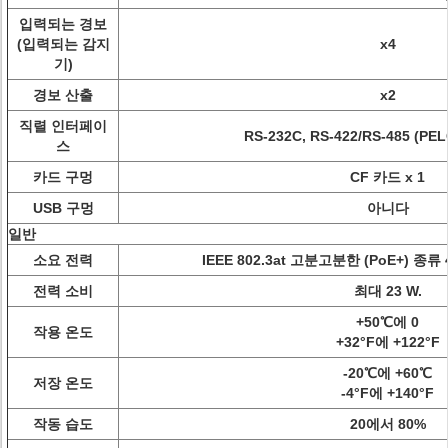
입력되는 경보
(입력되는 감지
x4
기)
경보 산출
x2
직렬 인터페이
RS-232C, RS-422/RS-485 (P
스
카드 구멍
CF 카드 x 1
USB 구멍
아니다
일반
소요 전력
IEEE 802.3at 고분고분한 (PoE+) 종류 4,
전력 소비
최대 23 W.
+50℃에 0
작용 온도
+32°F에 +122°F
-20℃에 +60℃
저장 온도
-4°F에 +140°F
작동 습도
20에서 80%