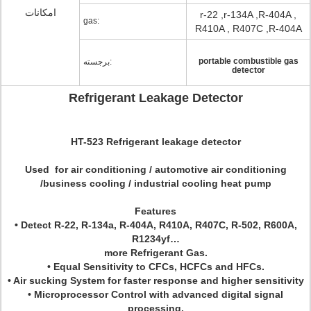
امکانات
r-22 ,r-134A ,R-404A ,
gas:
R410A , R407C ,R-404A
portable combustible gas
برجسته:
detector
Refrigerant Leakage Detector
HT-523 Refrigerant leakage detector
Used for air conditioning / automotive air conditioning
/business cooling / industrial cooling heat pump
Features
• Detect R-22, R-134a, R-404A, R410A, R407C, R-502, R600A,
R1234yf…
more Refrigerant Gas.
• Equal Sensitivity to CFCs, HCFCs and HFCs.
• Air sucking System for faster response and higher sensitivity
• Microprocessor Control with advanced digital signal
processing.