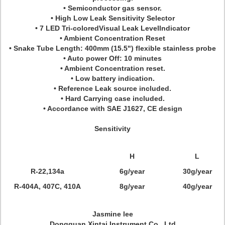
• Semiconductor gas sensor.
• High Low Leak Sensitivity Selector
• 7 LED Tri-coloredVisual Leak LevelIndicator
• Ambient Concentration Reset
• Snake Tube Length: 400mm (15.5") flexible stainless probe
• Auto power Off: 10 minutes
• Ambient Concentration reset.
• Low battery indication.
• Reference Leak source included.
• Hard Carrying case included.
• Accordance with SAE J1627, CE design
Sensitivity
H
L
R-22,134a
6g/year
30g/year
R-404A, 407C, 410A
8g/year
40g/year
Jasmine lee
Dongguan Xintai Instrument Co., Ltd