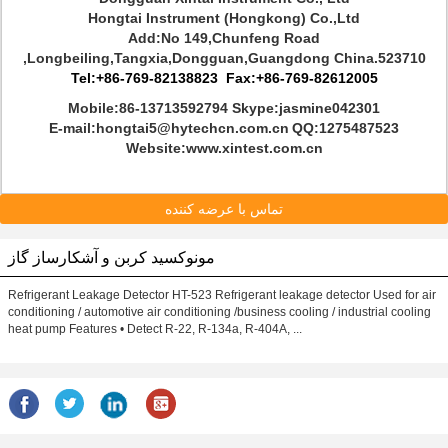
Hongtai Instrument (Hongkong) Co.,Ltd
Add:
No 149,Chunfeng Road
,Longbeiling,Tangxia,Dongguan,Guangdong China.523710
Tel:+86-769-82138823 Fax:+86-769-82612005
Mobile:86-13713592794 Skype:jasmine042301
E-mail:hongtai5@hytechcn.com.cn
QQ:1275487523
Website:www.xintest.com.cn
تماس با عرضه کننده
مونوکسید کربن و آشکارساز گاز
Refrigerant Leakage Detector HT-523 Refrigerant leakage detector Used for air
conditioning / automotive air conditioning /business cooling / industrial cooling
heat pump Features • Detect R-22, R-134a, R-404A, ...