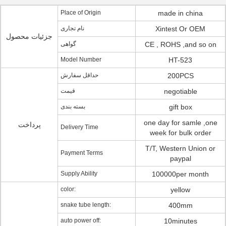
Place of Origin
made in china
نام تجاری
Xintest Or OEM
جزئیات محصول
گواهی
CE , ROHS ,and so on
Model Number
HT-523
حداقل سفارش
200PCS
قیمت
negotiable
بسته بندی
gift box
one day for samle ,one
پرداخت
Delivery Time
week for bulk order
T/T, Western Union or
Payment Terms
paypal
Supply Ability
100000per month
color:
yellow
snake tube length:
400mm
auto power off:
10minutes