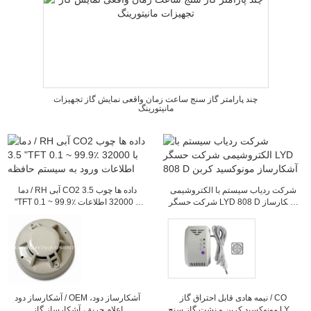
چند پارامتر گاز سنج ساعت زمان واقعی نمایش گاز تجهیزات
مانیتورینگ
شرکت ردیاب سیستم با الکتروشیمی
دما / RH آبی CO2 داده ها چوب 3.5
شرکت حسگر LYD 808 D آشکارساز
"TFT 0.1 ~ 99.9٪ با 32000 اطلاعات
مونوکسید کربن
ورود به سیستم حافظه
نیمه هادی قابل احتراق گاز / CO
آشکارساز دود / OEM آشکارساز دود،
مونوکسید کربن و نشت گاز سنج LYD-
اعلام حریق، آشکارساز گاز