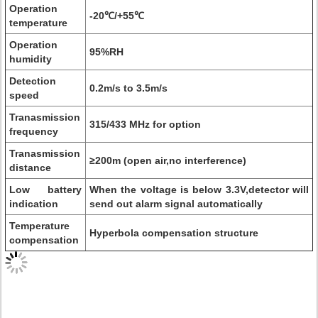
Operation
-20℃/+55℃
temperature
Operation
95%RH
humidity
Detection
0.2m/s to 3.5m/s
speed
Tranasmission
315/433 MHz for option
frequency
Tranasmission
≥200m (open air,no interference)
distance
Low battery
When the voltage is below 3.3V,detector will
indication
send out alarm signal automatically
Temperature
Hyperbola compensation structure
compensation