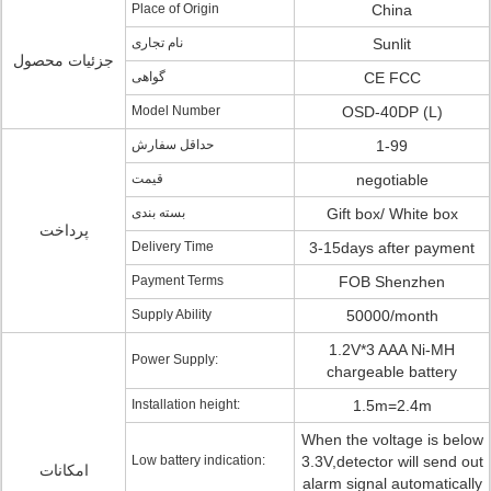
Place of Origin
China
نام تجاری
Sunlit
جزئیات محصول
گواهی
CE FCC
Model Number
OSD-40DP (L)
حداقل سفارش
1-99
قیمت
negotiable
بسته بندی
Gift box/ White box
پرداخت
Delivery Time
3-15days after payment
Payment Terms
FOB Shenzhen
Supply Ability
50000/month
1.2V*3 AAA Ni-MH
Power Supply:
chargeable battery
Installation height:
1.5m=2.4m
When the voltage is below
Low battery indication:
3.3V,detector will send out
امکانات
alarm signal automatically