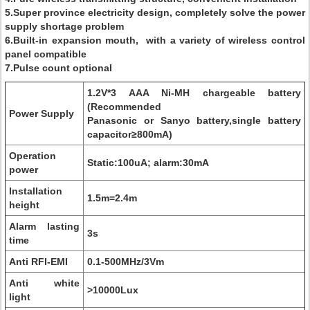
5.Super province electricity design, completely solve the power
supply shortage problem
6.Built-in expansion mouth, with a variety of wireless control
panel compatible
7.Pulse count optional
1.2V*3 AAA Ni-MH chargeable battery
(Recommended
Power Supply
Panasonic or Sanyo battery,single battery
capacitor≥800mA)
Operation
Static:100uA; alarm:30mA
power
Installation
1.5m=2.4m
height
Alarm lasting
3s
time
Anti RFI-EMI
0.1-500MHz/3Vm
Anti white
>10000Lux
light