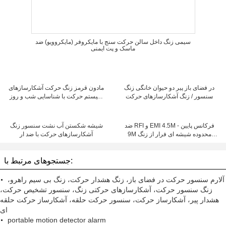
سیمی زنگ داخل سالن حرکت سنج با مایکروفر (مایکروویو) ضد
ماسک و پت ایمنی
در فضای باز پیر دو حیوان خانگی زنگ
مادون قرمز زنگ حرکت آشکارسازهای
سنسور / زنگ آشکارسازهای حرکت
سیستم حرکت با شناسایی شب و روز
مایکروفر
به طور خودکار
ضد RFI و EMI 4.5M فرکانس پایین -
شیشه شکستن آب نشت سنسور زنگ
9M محدوده شیشه ای فرار از زنگ
آشکارسازهای حرکت با ضد ار
آشکارسازهای حرکت
جستجوهای مرتبط با:
آلارم سنسور حرکت در فضای باز، زنگ هشدار حرکت، زنگ بی سیم راهرو،
زنگ سنسور حرکت، آشکارسازهای حرکتی زنگ، سنسور تشخیص حرکت،
هشدار پیر، آشکارساز حرکت، سنسور حرکت حلقه، آشکارساز حرکت حلقه
ای
portable motion detector alarm