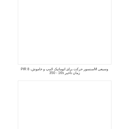
PIR سنسور حرکت برای اتوماتیک لامپ و خاموش، 8M وسیعی
16 - 350s زمان تاخیر