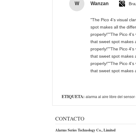
W
Wanzan
Braz
"The Pico 4's visual cla
spot makes all the diff
properly!""The Pico 4's 
that sweet spot makes a
properly!""The Pico 4's 
that sweet spot makes a
properly!""The Pico 4's 
that sweet spot makes a
ETIQUETA:
alarma al aire libre del senso
CONTACTO
Alarms Series Technology Co., Limited