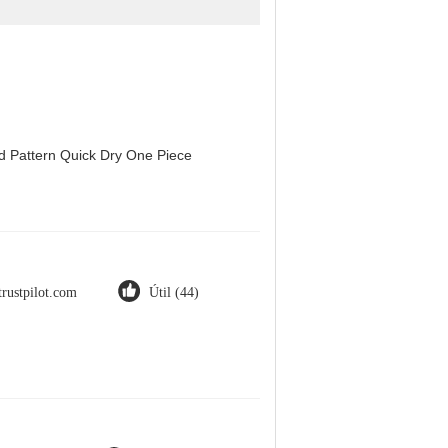
d Pattern Quick Dry One Piece
trustpilot.com
Útil (44)