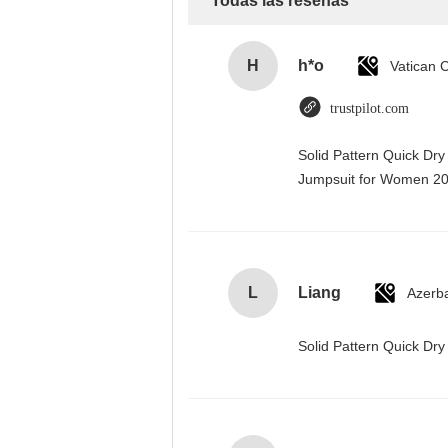
Todas las reseñas
H
h*o
trustpilot.com
Solid Pattern Quick Dr
Jumpsuit for Women 
L
Liang
Azerba
Solid Pattern Quick D