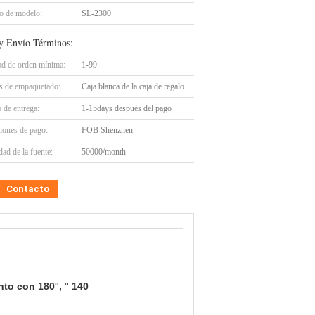
 de modelo:
SL-2300
y Envío Términos:
ad de orden mínima:
1-99
es de empaquetado:
Caja blanca de la caja de regalo
 de entrega:
1-15days después del pago
iones de pago:
FOB Shenzhen
ad de la fuente:
50000/month
Contacto
nto con 180°, ° 140