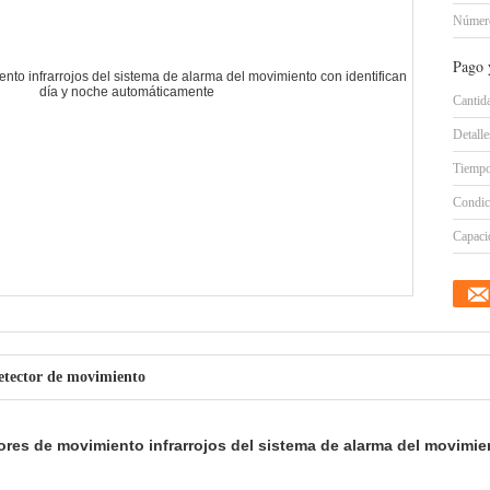
Número
Pago 
Cantid
Detall
Tiempo
Condic
Capacid
detector de movimiento
tores de movimiento infrarrojos del sistema de alarma del movimie