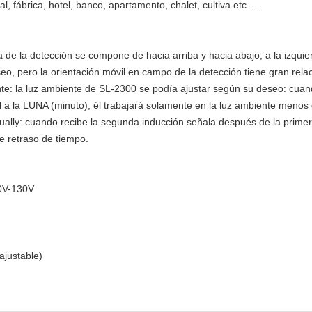
al, fábrica, hotel, banco, apartamento, chalet, cultiva etc….
de la detección se compone de hacia arriba y hacia abajo, a la izquie
o, pero la orientación móvil en campo de la detección tiene gran relaci
te: la luz ambiente de SL-2300 se podía ajustar según su deseo: cuand
él a la LUNA (minuto), él trabajará solamente en la luz ambiente meno
ually: cuando recibe la segunda inducción señala después de la prime
e retraso de tiempo.
0V-130V
justable)