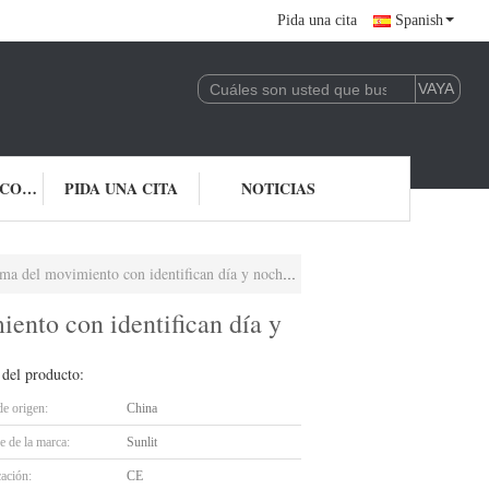
Pida una cita
Spanish
ÉNTRENOS EN CONTACTO CON
PIDA UNA CITA
NOTICIAS
ovimiento con identifican día y noche automáticamente
iento con identifican día y
 del producto:
de origen:
China
 de la marca:
Sunlit
cación:
CE