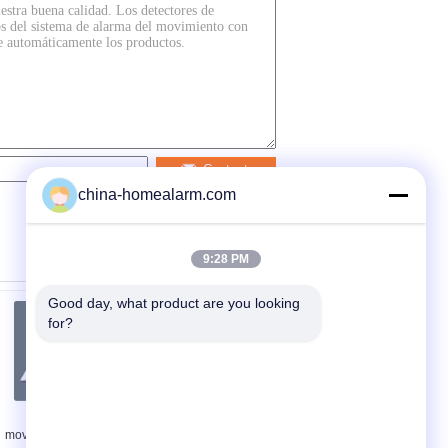
Contacto
china-homealarm.com
9:28 PM
Good day, what product are you looking 
for?
Detector de
detector de
movimiento vertical
movimiento de