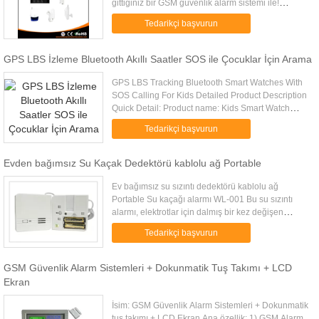
gittiğiniz bir GSM güvenlik alarm sistemi ile!
Açıklama: 1. Tuş takımına dokunun LCD, tarihe,
Tedarikçi başvurun
haftanın gününe, zamana ve ...
GPS LBS İzleme Bluetooth Akıllı Saatler SOS ile Çocuklar İçin Arama
GPS LBS Tracking Bluetooth Smart Watches With
SOS Calling For Kids Detailed Product Description
Quick Detail: Product name: Kids Smart Watch
GPS Tracking Watch With SOS Kids Smartwatch
Tedarikçi başvurun
Main Material: ABS case, ...
Evden bağımsız Su Kaçak Dedektörü kablolu ağ Portable
Ev bağımsız su sızıntı dedektörü kablolu ağ
Portable Su kaçağı alarmı WL-001 Bu su sızıntı
alarmı, elektrotlar için dalmış bir kez değişen
direnç prensibi geçerlidirsu sızıntıları veya
Tedarikçi başvurun
sızıntıları ve su, para ...
GSM Güvenlik Alarm Sistemleri + Dokunmatik Tuş Takımı + LCD
Ekran
İsim: GSM Güvenlik Alarm Sistemleri + Dokunmatik
tuş takımı + LCD Ekran Ana özellik: 1) GSM Alarm