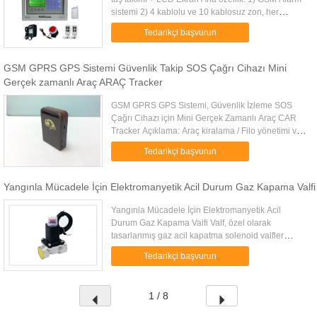
sistemi 2) 4 kablolu ve 10 kablosuz zon, her
kablosuz bölge 10 ünite sensörlerini eşleştirebilir
Tedarikçi başvurun
(maksimum eşle...
GSM GPRS GPS Sistemi Güvenlik Takip SOS Çağrı Cihazı Mini
Gerçek zamanlı Araç ARAÇ Tracker
GSM GPRS GPS Sistemi, Güvenlik İzleme SOS
Çağrı Cihazı için Mini Gerçek Zamanlı Araç CAR
Tracker Açıklama: Araç kiralama / Filo yönetimi vb
.; Güçlü mıknatıs + su geçirmez, gizlice izlemek için
Tedarikçi başvurun
arabanın gizli ...
Yangınla Mücadele İçin Elektromanyetik Acil Durum Gaz Kapama Valfi
Yangınla Mücadele İçin Elektromanyetik Acil
Durum Gaz Kapama Valfi Valf, özel olarak
tasarlanmış gaz acil kapatma solenoid valfler
dizisidir Acil durum için gaz boru kesicisi olarak.
Tedarikçi başvurun
Gaz sızıntısı algılama sens...
1 / 8