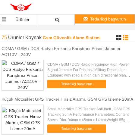
Tedarikçi başvurun
Ürünler
75
Ürünler
Kaynak
Gsm Güvenlik Alarm Sistemi
CDMA / GSM / DCS Radyo Frekansı Karıştırıcı Prison Jammer
AC110V - 240V
CDMA / GSM / DCS Radio Frequency High Power
Signal Jammer For Prisons / Military Description:
Equipped with special high gain directional planar
antenna or fiberglass omni-directional whip
Tedarikçi başvurun
antenna, the jammer ....
Küçük Motosiklet GPS Tracker Hırsız Alarmı, GSM GPS İzleme 20mA
Small Motorbike GPS Tracker Anti-theft , GSM GPS
Tracking 20mA Performance Parameters: Content
Specs. Dim. 94mm x 45mm x 14mm Weight 85g
Network GSM/GPRS Band 850/900/1800/1900Mhz
Tedarikçi başvurun
GPS chip UBLOX GPS sensitivity ...