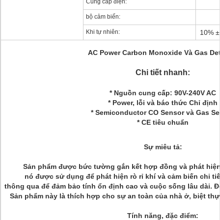
Cung cấp điện:
bộ cảm biến:
Khi tự nhiên:
10% ±
AC Power Carbon Monoxide Và Gas Det
Chi tiết nhanh:
* Nguồn cung cấp: 90V-240V AC
* Power, lỗi và báo thức Chỉ định
* Semiconductor CO Sensor và Gas Se
* CE tiêu chuẩn
Sự miêu tả:
Sản phẩm được bức tường gắn kết hợp đồng và phát hiện 
nó được sử dụng để phát hiện rò rỉ khí và cảm biến chi t
thông qua để đảm bảo tính ổn định cao và cuộc sống lâu dài.
Đ
Sản phẩm này là thích hợp cho sự an toàn của nhà ở, biệt thự,
Tính năng, đặc điểm: