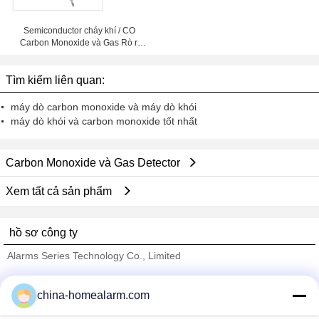
Semiconductor cháy khí / CO
Carbon Monoxide và Gas Rò rỉ
Detector LYD-706DF
Tìm kiếm liên quan:
máy dò carbon monoxide và máy dò khói
máy dò khói và carbon monoxide tốt nhất
Carbon Monoxide và Gas Detector
Xem tất cả sản phẩm
hồ sơ công ty
Alarms Series Technology Co., Limited
Nhà cung cấp xác nhận
china-homealarm.com
Trust Seal
Verified Suplier