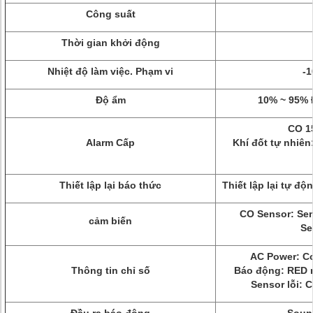
Công suất
Thời gian khởi động
Nhiệt độ làm việc.
Phạm vi
-1
Độ ẩm
10% ~ 95% 
CO 1
Alarm Cấp
Khí đốt tự nhiê
Thiết lập lại báo thức
Thiết lập lại tự độ
CO Sensor: Se
cảm biến
Se
AC Power: C
Thông tin chỉ số
Báo động: RED 
Sensor lỗi: 