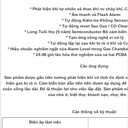
* Phát hiện khí tự nhiên và than khí vv cháy khí,
* Âm thanh và Flash Alarm
* Tự động Kiểm tra Không Sensor
* Tự động reset Sau Gas / CO Clear
* Long Tuổi thọ (5 năm) Semiconductor Bộ cảm biến 
* Tạm ứng công nghệ vi xử lý
* Tự động lập lại sau khi bị rò rỉ khí và C
* Hiệu chuẩn nghiêm ngặt của Alarm Level trong Gas Chamber
* 24-48 giờ lão hóa thử nghiệm của cả hai PCBA
Các ứng dụng:
Sản phẩm được gắn trên tường phát hiện khí có tính ổn định 
hiện gas bị rò rỉ.
Cảm biến bán dẫn tiên tiến được áp dụng để 
cuộc sống lâu dài.
Đó là thuận lợi cho việc lắp đặt.
Sản phẩm nà
của nhà ở, biệt thự, khách sạn, chợ, lên 
Các thông số kỹ thuật:
Điện áp làm việc