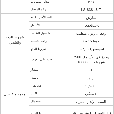
ISO
إصدار الشهادات
LS-838-1UF
رقم الموديل
تفاوض
الحد الأدنى لكمية
negotiable
الأسعار
وفقا ل زبون متطلب
تفاصيل التغليف
شروط الدفع
7 - 15days
وقت التسليم
والشحن
L/C, T/T, paypal
شروط الدفع
2500 وحدة في الأسبوع،
القدرة على العرض
10000units شهريا
CE
معيار:
أبيض
اللون:
البلاستيك
matreial:
لاسلكي
اكتب:
ملامح وتفاصيل
التنبيه، الإنذار المنزل
استعمال:
قابل للاحتراق للكشف عن الغاز،
تسليط الضوء: