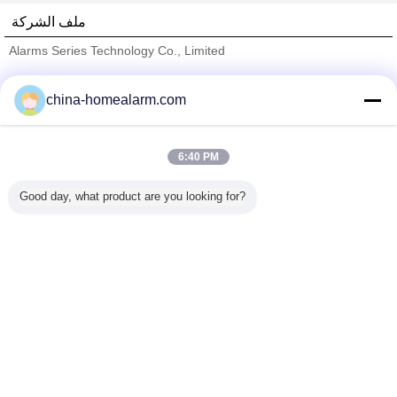
ملف الشركة
Alarms Series Technology Co., Limited
ﺎﻠﺘﺤﻘﻗ ﺎﻠﻣﻭﺭﺩﻮﻧ
china-homealarm.com
Trust Seal
Verified Suplier
6:40 PM
منزل
Good day, what product are you looking for?
جميع المنتجات
حول نا
اتصل بنا
طلب اقتباس
غير اللغة