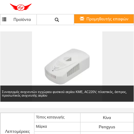
Προμηθευτής επαφών
Προϊόντα
Συναγερμός ανιχνευτών εγχώριου φυσικού αερίου ΚΜΕ, AC220V, πλαστικός, άσπρος,
προσωπικός ανιχνευτής αερίου
Τόπος καταγωγής
Κίνα
Μάρκα
Pengyus
Λεπτομέρειες