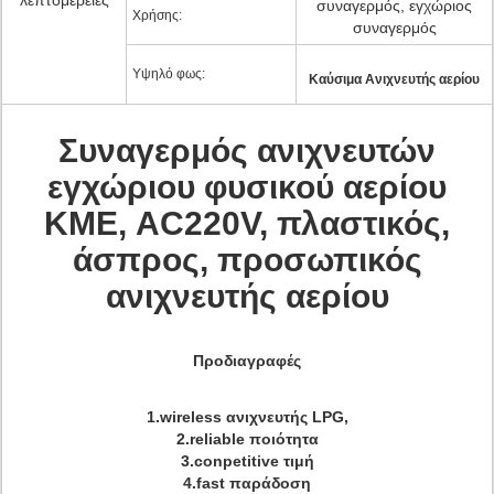
λεπτομέρειες
συναγερμός, εγχώριος
Χρήσης:
συναγερμός
Υψηλό φως:
Καύσιμα Ανιχνευτής αερίου
Συναγερμός ανιχνευτών
εγχώριου φυσικού αερίου
ΚΜΕ, AC220V, πλαστικός,
άσπρος, προσωπικός
ανιχνευτής αερίου
Προδιαγραφές
1.wireless ανιχνευτής LPG,
2.reliable ποιότητα
3.conpetitive τιμή
4.fast παράδοση