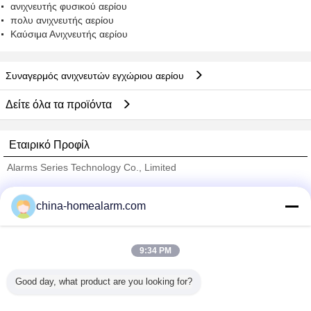
ανιχνευτής φυσικού αερίου
πολυ ανιχνευτής αερίου
Καύσιμα Ανιχνευτής αερίου
Συναγερμός ανιχνευτών εγχώριου αερίου
Δείτε όλα τα προϊόντα
Εταιρικό Προφίλ
Alarms Series Technology Co., Limited
Verified προμηθευτές
china-homealarm.com
Trust Seal
Verified Suplier
9:34 PM
Σπίτι
Good day, what product are you looking for?
Όλα τα Προϊόντα