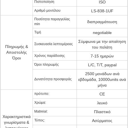
Πιστοποίηση
ISO
Αριθμό μοντέλου
LS-838-1UF
Ποσότητα παραγγελίας
διαπραγμάτευση
min
Τιμή
negotiable
Σύμφωνα με την απαίτηση
Συσκευασία λεπτομέρειες
Πληρωμής &
του πελάτη
Αποστολής
Χρόνος παράδοσης
7-15 ημερών
Όροι
Όροι πληρωμής
L/C, T/T, paypal
2500 μονάδων ανά
Δυνατότητα προσφοράς
εβδομάδα, 10000units ανά
μήνα
πρότυπο:
CE
Χρώμα:
λευκό
Matreial:
Πλαστικό
Χαρακτηριστικά
Τύπος:
Ασύρματος
γνωρίσματα &