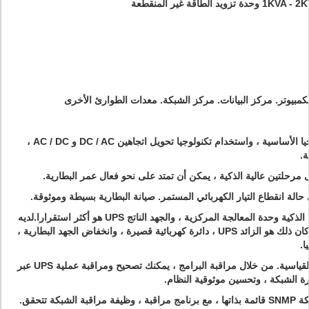
لطاقة غير المنقطعة
مبيوتر. مركز البيانات. مركز الشبكة. معدات الطوارئ الأخرى
is اعتمد MCU في التكنولوجيا الأساسية ، واستخدام تكنولوجيا تحويل اتجاهين DC / AC و AC / DC ،
ة.
مرحلتين عالية الذكية ، يمكن أن تمتد على نحو فعال عمر البطارية.
حالة انقطاع التيار الكهربائي المستمر. صيانة البطارية بسيطة وموثوقة.
♦ تكنولوجيا التحكم المركزية الذكية وحدة المعالجة المركزية ، والجهد الناتج UPS هو أكثر استقرارا.لديه
وظيفة حماية مثالية ، سواء كان ذلك هو الزائد UPS ، دائرة كهربائية قصيرة ، وانخفاض الجهد البطارية ،
ا.
من خلال مراقبة البرامج ، يمكنك تصحيح ومراقبة عملية UPS عبر
ة الشبكة ، وتحسين موثوقية النظام.
كة تتحقق.