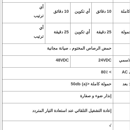
أي
املة
10 دقائق
أي تكوين
10 دقائق
ترتيب
أي
ولة
25 دقيقة
أي تكوين
25 دقيقة
ترتيب
حمض الرصاص المختوم ، صيانة مجانية
لاسمي
24VDC
48VDC
> 80٪
بعد
حمولة كاملة <50db (a)
إنذار ضوء و صفارة
إعادة التشغيل التلقائي عند استعادة التيار المتردد
√