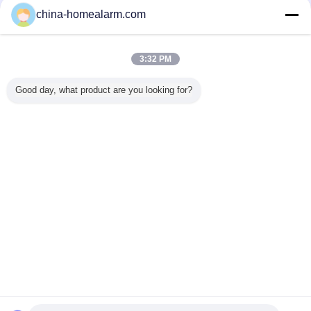
ﺎﻠﺘﺤﻘﻗ ﺎﻠﻣﻭﺭﺩﻮﻧ
china-homealarm.com
Trust Seal
Verified Suplier
3:32 PM
منزل
Good day, what product are you looking for?
جميع المنتجات
حول نا
اتصل بنا
طلب اقتباس
غير اللغة
الموقع الكامل
Copyright © 2012 - 2025 china-homealarm.com.