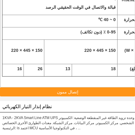
قبالة والاتصال في الوقت الحقيقي الرصد
حرارة
0 ~ 40 ℃
حرارة
0-95 ٪ (دون تكاثف)
150 × 445 × 220
150 × 445 × 220
(W × D × H)
غ)
18
13
26
16
إتصال ممون
نظام إنذار التيار الكهربائي
1KVA - 2KVA Smart Line ATM UPS وحدة تزويد الطاقة غير المنقطعة الوضعية: الكمبيوتر
الشخصي. مركز الكمبيوتر. مركز البيانات. مركز الشبكة. معدات الطوارئ الأخرى الخصائص
الرئيسية: is اعتمد MCU في التكنولوجيا الأساسية ، ...