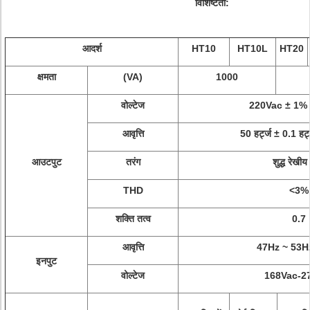
विशिष्टता:
आदर्श
HT10
HT10L
HT20
क्षमता
(VA)
1000
वोल्टेज
220Vac ± 1% (ब
आवृत्ति
50 हर्ट्ज ± 0.1 हर्ट
आउटपुट
तरंग
शुद्ध रेखी
THD
<3%
शक्ति तत्व
0.7
आवृत्ति
47Hz ~ 53Hz 
इनपुट
वोल्टेज
168Vac-2