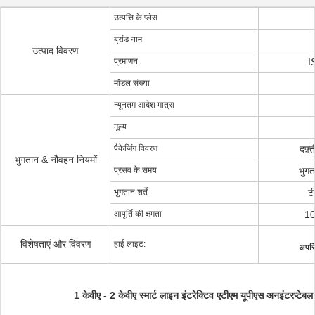
उत्पत्ति के प्लेस
ब्रांड नाम
उत्पाद विवरण
प्रमाणन
I
मॉडल संख्या
न्यूनतम आदेश मात्रा
मूल्य
पैकेजिंग विवरण
दफ़्
भुगतान & नौवहन नियमों
प्रसव के समय
भुगत
भुगतान शर्तें
टी
आपूर्ति की क्षमता
1
विशेषताएं और विवरण
हाई लाइट:
अपरिव
1 केवीए - 2 केवीए स्मार्ट लाइन इंटरेक्टिव एटीएम यूपीएस अनइंटरप्टेबल