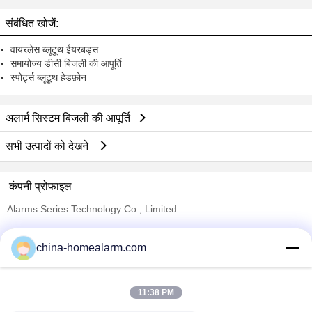
ईएसपी नियंत्रक
संबंधित खोजें:
वायरलेस ब्लूटूथ ईयरबड्स
समायोज्य डीसी बिजली की आपूर्ति
स्पोर्ट्स ब्लूटूथ हेडफ़ोन
अलार्म सिस्टम बिजली की आपूर्ति
सभी उत्पादों को देखने
कंपनी प्रोफाइल
Alarms Series Technology Co., Limited
सत्यापित आपूर्तिकर्ताओं
china-homealarm.com
Trust Seal
Verified Suplier
11:38 PM
होम