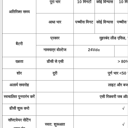
पूरा भार
10 मिनटों
कोई विन्यास
10 मि
अतिरिक्त समय
आधा भार
पच्चीस मिनट
कोई विन्यास
पच्चीस
प्रकार
मुहरबंद लीड एसिड,
बैटरी
नाममात्र वोल्टेज
24Vdc
दक्षता
डीसी से एसी
> 80
शोर
दूरी
पूर्ण भार <50 
अलार्म समारोह
लाइट और बजर
स्वचालित पुनरारंभ करें
एसी रिकवरी जब ऑटो 
डीसी शुरू करो
√
सॉफ्टवेयर सेटिंग
स्वत: शुरूआत
√