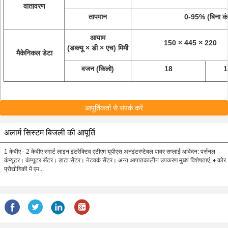
वातावरण
तापमान
0-95% (बिना कंड
आयाम
150 × 445 × 220
(डब्ल्यू × डी × एच) मिमी
मैकेनिकल डेटा
वजन (किलो)
18
1
आपूर्तिकर्ता से संपर्क करें
अलार्म सिस्टम बिजली की आपूर्ति
1 केवीए - 2 केवीए स्मार्ट लाइन इंटरेक्टिव एटीएम यूपीएस अनइंटरप्टेबल पावर सप्लाई आवेदन: पर्सनल
कंप्यूटर। कंप्यूटर सेंटर। डाटा सेंटर। नेटवर्क सेंटर। अन्य आपातकालीन उपकरण मुख्य विशेषताएं: ♦ कोर
प्रौद्योगिकी में एम...