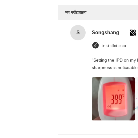
সব পর্যালোচনা
S
Songshang
trustpilot.com
"Setting the IPD on my 
sharpness is noticeable