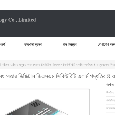
ogy Co., Limited
পর্কে
কারখানা ভ্রমণ
মান নিয়ন্ত্রণ
যোগাযোগ করু
রা-পাতলা হোম তারযুক্ত এবং বেতার ডিজিটাল জিএসএম সিকিউরিটি এলার্ম পদ্ধতির 8 ওয়্যারলেস ক
এবং বেতার ডিজিটাল জিএসএম সিকিউরিটি এলার্ম পদ্ধতির 8 
পণ্যের
উৎপত্তি
পরিচিতিম
সাক্ষ্যদান