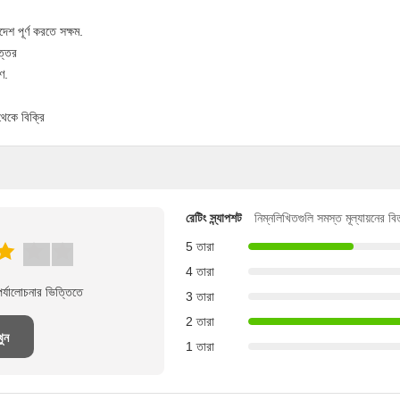
পূর্ণ করতে সক্ষম.
ত্তর
রণ.
থেকে বিক্রি
রেটিং স্ন্যাপশট
নিম্নলিখিতগুলি সমস্ত মূল্যায়নের ব
5 তারা
4 তারা
্যালোচনার ভিত্তিতে
3 তারা
2 তারা
খুন
1 তারা