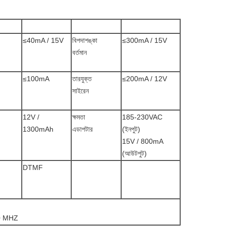
≤40mA / 15V
বিপদাশঙ্কা
≤300mA / 15V
বর্তমান
≤100mA
তারযুক্ত
≤200mA / 12V
সাইরেন
12V /
ক্ষমতা
185-230VAC
1300mAh
এডাপটার
(ইনপুট)
15V / 800mA
(আউটপুট)
DTMF
00 MHZ