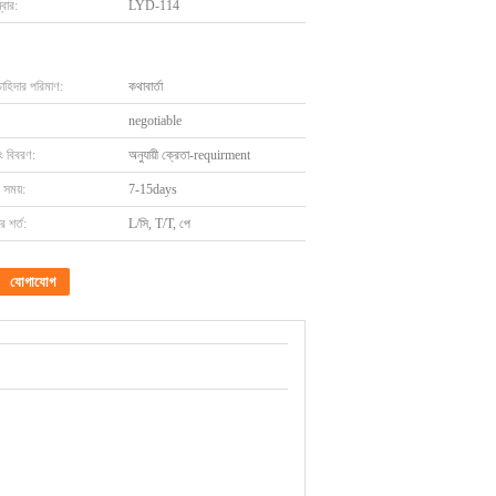
বার:
LYD-114
চাহিদার পরিমাণ:
কথাবার্তা
negotiable
ং বিবরণ:
অনুযায়ী ক্রেতা-requirment
 সময়:
7-15days
 শর্ত:
L/সি, T/T, পে
যোগাযোগ