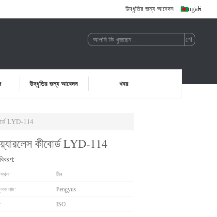
উদ্ধৃতির জন্য আবেদন
Bengali
ন
উদ্ধৃতির জন্য আবেদন
খবর
ীবোর্ড LYD-114
ওয়্যারলেস কীবোর্ড LYD-114
 বিবরণ:
 স্থল:
চীন
ুলক নাম:
Pengyus
:
ISO