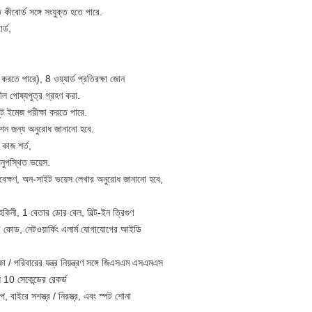
 কীবোর্ড সঙ্গে সংযুক্ত হতে পারে.
র্ড,
রতে পারে), 8 ওয়্যার্ড প্রতিরক্ষা জোন
ীল পোষ্যপুত্র গ্রহণ করা.
ট ইমেজ পরীক্ষা করতে পারে.
েশন জন্য অনুরোধ জানানো হবে.
 কাজ শর্ত,
নুপস্থিত ভয়েস.
যবেক্ষণ, অন-সাইট ভয়েস লেখার অনুরোধ জানানো হবে,
কুহকিনী, 1 বেতার ডোর বেল, বিল্ট-ইন ত্রিগুণ
 কোড, নেটওয়ার্কিং এলার্ম যোগাযোগের আইডি
া / পরিবারের যন্ত্র নিয়ন্ত্রণ সঙ্গে জিএসএম এসএমএস
 10 সেকেন্ডের রেকর্ড
রুপ, বাইরে সশস্ত্র / নিরস্ত্র, এবং স্পট শোনা