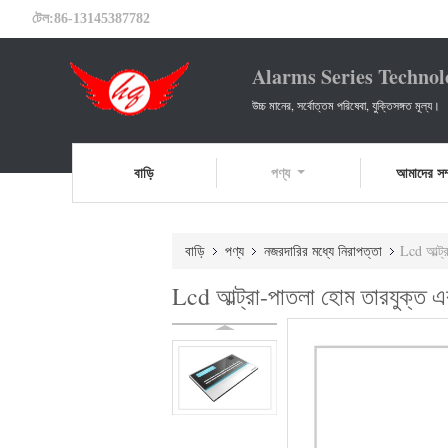
টেল:
86-13145387782
Alarms Series Technol
উচ্চ মানের, সর্বোত্তম পরিষেবা, যুক্তিসঙ্গত মূল্য।
বাড়ি
পণ্য
আমাদের সম্
বাড়ি
পণ্য
নজরদারির মধ্যে নিরাপত্তা
Lcd আল্ট্
Lcd আল্ট্রা-পাতলা হোম তারযুক্ত 