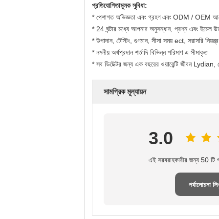
প্রতিযোগিতামূলক সুবিধা:
* পেশাগত অভিজ্ঞতা এবং গ্রহণ এবং ODM / OEM আদেশ 
* 24 ঘন্টার মধ্যে আপনার অনুসন্ধান, প্রশ্ন এবং ইমেল উ
* উপাদান, টেস্টিং, গুণমান, সীসা সময় ect, সরাসরি নিয়ন্ত্
* নমনীয় অর্থপ্রদান শর্তাদি বিভিন্ন পরিমাণ এ সীমাকৃত
* সব ডিটেক্টর জন্য এক বছরের ওয়ারেন্টি জীবন Lydian, 
সামগ্রিক মূল্যায়ন
3.0
এই সরবরাহকারীর জন্য 50 টি পর
পর্যালোচনা লি