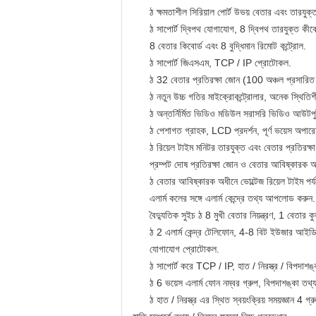
ঠ ক্ষমতাশীল সিরিয়াল পোর্ট উভয় বেতার এবং তারযুক্ত
ঠ সাপোর্ট দ্বিপথ যোগাযোগ, 8 দ্বিপথ তারযুক্ত কীবো
8 বেতার কিবোর্ড এবং 8 বুদ্ধিমান রিমোট কন্ট্রোল.
ঠ সাপোর্ট জিএসএম, TCP / IP প্রোটোকল.
ঠ 32 বেতার প্রতিরক্ষা জোন (100 অঞ্চল প্রসারিত ক
ঠ নতুন উচ্চ গতির মাইক্রোকন্ট্রোলার, অনেক স্থিতিশ
ঠ অন্তর্নির্মিত ভিডিও মডিউল সরাসরি ভিডিও আউটপু
ঠ পেশাগত গ্রাহক, LCD প্রদর্শন, পূর্ণ ভয়েস অপার
ঠ রিয়েল টাইম মনিটর তারযুক্ত এবং বেতার প্রতিরক্ষা
প্রম্পট দোষ প্রতিরক্ষা জোন ও বেতার আবিষ্কারক অ
ঠ বেতার আবিষ্কারক অধীনে ভোল্টেজ রিয়েল টাইম পর্
এলার্ম কলের সঙ্গে এলার্ম কেন্দ্রে তথ্য আপলোড করুন.
বৈদ্যুতিক সুইচ ঠ 8 মুখী বেতার নিয়ন্ত্রণ, 1 বেতার 
ঠ 2 এলার্ম কেন্দ্র টেলিফোন, 4-8 বিট ইউজার আইডি
যোগাযোগ প্রোটোকল.
ঠ সাপোর্ট করে TCP / IP, হাত / নিরস্ত্র / বিপদাশঙ্ক
ঠ 6 ভয়েস এলার্ম ফোন নম্বর গ্রুপ, বিপদাশঙ্কা তথ্য
ঠ হাত / নিরস্ত্র এর স্থিত স্বয়ংক্রিয় সময়জ্ঞান 4 গ্