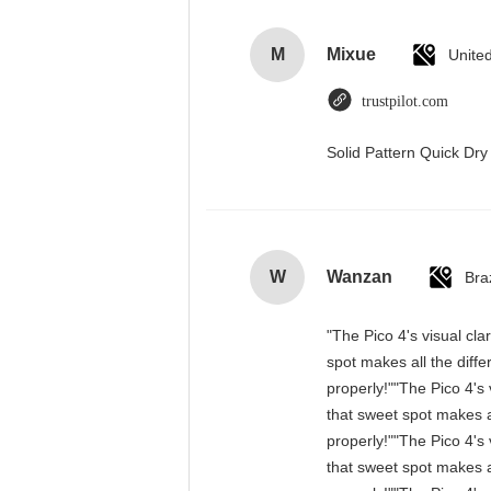
M
Mixue
Unite
trustpilot.com
Solid Pattern Quick D
W
Wanzan
Braz
"The Pico 4's visual cla
spot makes all the diff
properly!""The Pico 4's 
that sweet spot makes a
properly!""The Pico 4's 
that sweet spot makes a