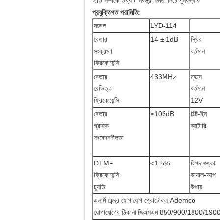
হাতি সম্পর্কে তথ্য / নিরস্ত্র ক্ষমতা নিচে পুনরুদ্ধার
প্রযুক্তিগত পরামিতি:
মডেল
LYD-114
বেতার
14 ± 1dB
স্থির
সংক্রমণ
বর্তমান
ফ্রিকোয়েন্সি
বেতার
433MHz
ম্যাক্স
রেডিত্ত
বর্তমান
ফ্রিকোয়েন্সি
12V
বেতার
≥106dB
বিল্ট-ইন
গ্রাহক
ব্যাটারি
সংবেদনশীলতা
DTMF
<1.5%
বিপদাশঙ্কা
ফ্রিকোয়েন্সি
ডায়াল-আপ
চ্যুতি
উপায়
এলার্ম কেন্দ্র যোগাযোগ প্রোটোকল Ademco
যোগাযোগের ঠিকানা জিএসএম 850/900/1800/19