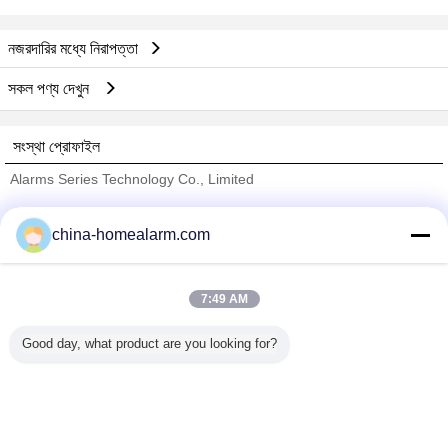
নজরদারির মধ্যে নিরাপত্তা
সকল পণ্য দেখুন
সংস্থা প্রোফাইল
Alarms Series Technology Co., Limited
যাচাইকৃত সরবরাহকারী
china-homealarm.com
Trust Seal
Verified Suplier
7:49 AM
বাড়ি
Good day, what product are you looking for?
সব পণ্য
আমাদের সম্পর্কে
আমাদের সাথে যোগাযোগ করুন