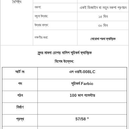
বৈশিষ্ট্য
নকশা:
একই ডিজাইন বা নতুন নকশা প্রণয়ন
নমুনা উদ্ধার:
১৫ দিন
উদ্ধার বাল্ক:
৩০ দিন
লক্ষণীয় করা:
দোরোখা পরদা ফ্যাব্রিক
সুন্দর মামলা চোপড় বালিশ সূচিকর্ম ফ্যাব্রিক
বিশেষ উল্লেখ:
আর্ট নং
এল ওয়াই-008LC
পদ
সূচিকর্ম Farbic
গঠন
100 ভাগ পলেস্টার
নির্মাণ
প্রস্থ
57/58 "