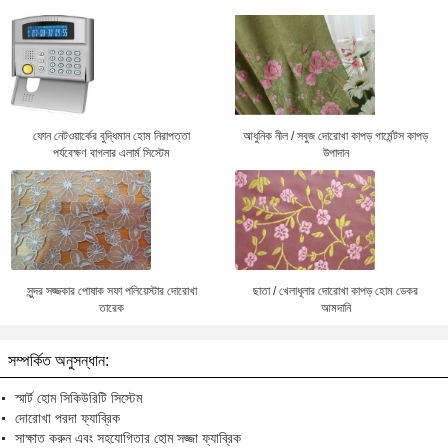
ফোন নেটওয়ার্কের বুদ্ধিমান হোম নিরাপত্তা
আধুনিক নীল / সবুজ দোরোখা কাপড় গার্মেন্টস কাপড়
পর্যবেক্ষণ বাগলার এলার্ম সিস্টেম
উপাদান
সুন্দর সজ্জকার পোষাক সফা পলিয়েস্টার দোরোখা
ছাতা / খেলাধূলার দোরোখা কাপড় হোম ডেকর
তারেক
আমদানি
সম্পর্কিত অনুসন্ধান:
স্মার্ট হোম সিকিউরিটি সিস্টেম
দোরোখা পরদা ফ্যাব্রিক
সাক্ষাত করুন এবং সহযোগিতার হোম সজ্জা ফ্যাব্রিক