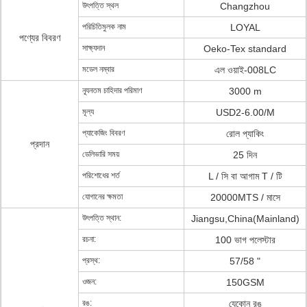
উৎপত্তি স্থল
Changzhou
পরিচিতিমুলক নাম
LOYAL
পণ্যের বিবরণ
সাক্ষ্যদান
Oeko-Tex standard
মডেল নম্বার
এল ওয়াই-008LC
ন্যূনতম চাহিদার পরিমাণ
3000 m
মূল্য
USD2-6.00/M
প্যাকেজিং বিবরণ
রোল প্যাকিং
প্রদান
ডেলিভারি সময়
25 দিন
পরিশোধের শর্ত
L / সি বা আগাম T / টি
যোগানের ক্ষমতা
20000MTS / মাসে
উৎপত্তি স্থান:
Jiangsu,China(Mainland)
রচনা:
100 ভাগ পলেস্টার
প্রস্থ:
57/58 "
ওজন:
150GSM
রঙ:
যেকোন রঙ