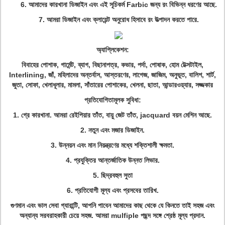
6. আমাদের কারখানা ডিজাইন এবং এই সূচিকর্ম Farbic জন্য রং বিভিন্ন ধরণের আছে.
7. আমরা ডিজাইন এবং ক্লায়েন্ট অনুরোধ হিসাবে রং উত্পাদন করতে পারে.
অ্যাপ্লিকেশন:
বিবাহের পোশাক, গার্মেন্ট, ব্যাগ, বিছানাপত্র, কভার, পর্দা, পোষাক, হোম টেক্সটাইল,
Interlining, জাঁ, মহিলাদের অন্তর্বাস, আস্তরণের, লাগেজ, জাজিম, অনুভূত, বালিশ, শার্ট,
জুতা, সোফা, খেলাধূলার, মামলা, সাঁতারের পোশাকের, খেলনা, ছাতা, আন্ডারওয়্যার, সজ্জকার
প্রতিযোগিতামূলক সুবিধা:
1. গ্রে কারখানা. আমরা রেইপিয়ার তাঁত, বায়ু জেট তাঁত, jacquard বয়ন মেশিন আছে.
2. নতুন এবং মজার ডিজাইন.
3. উন্নয়ন এবং মান নিয়ন্ত্রণের মধ্যে শক্তিশালী ক্ষমতা.
4. প্রযুক্তির আন্তর্জাতিক উন্নত লিভার.
5. ছিদ্রবহুল সুতা
6. প্রতিযোগী মূল্য এবং প্রসবের তারিখ.
গুণমান এবং ভাল সেবা গ্যারান্টি, আপনি পাবেন আমাদের কাছ থেকে যে কিনতে তাই সহজ এবং
অন্যান্য সরবরাহকারী চেয়ে সহজ. আমরা mulfiple পছন্দ সঙ্গে শ্রেষ্ঠ মূল্য প্রদান.