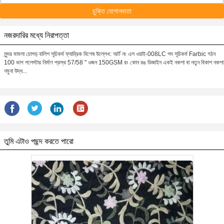
চুক্তি যোগানদাতা
নজরদারির মধ্যে নিরাপত্তা
সুন্দর মামলা চোপড় বালিশ সূচিকর্ম ফ্যাব্রিক বিশেষ উল্লেখ: আর্ট নং এল ওয়াই-008LC পদ সূচিকর্ম Farbic গঠন
100 ভাগ পলেস্টার নির্মাণ প্রস্থ 57/58 " ওজন 150GSM রং কোন রঙ ডিজাইন একই নকশা বা নতুন বিকাশ নকশা
নমুনা উদ্ধ...
তুমি এটাও পছন্দ করতে পারো