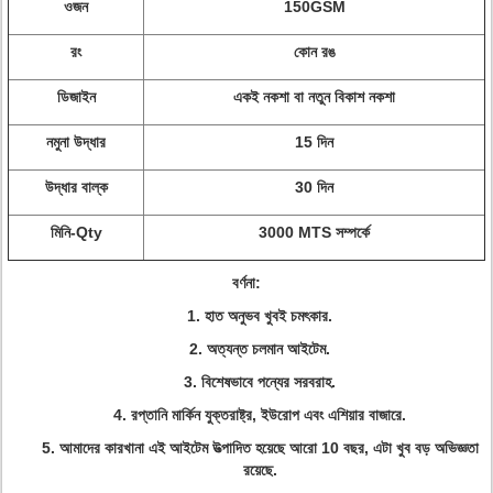
ওজন
150GSM
রং
কোন রঙ
ডিজাইন
একই নকশা বা নতুন বিকাশ নকশা
নমুনা উদ্ধার
15 দিন
উদ্ধার বাল্ক
30 দিন
মিনি-Qty
3000 MTS সম্পর্কে
বর্ণনা:
1. হাত অনুভব খুবই চমৎকার.
2. অত্যন্ত চলমান আইটেম.
3. বিশেষভাবে পন্যের সরবরাহ.
4. রপ্তানি মার্কিন যুক্তরাষ্ট্র, ইউরোপ এবং এশিয়ার বাজারে.
5. আমাদের কারখানা এই আইটেম উত্পাদিত হয়েছে আরো 10 বছর, এটা খুব বড় অভিজ্ঞতা
রয়েছে.