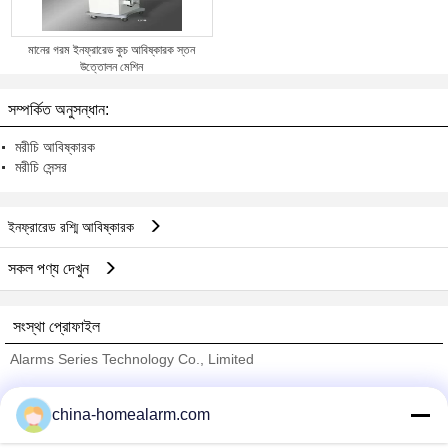
মানের গরম ইনফ্রারেড কুচ আবিষ্কারক স্তন
উত্তোলন মেশিন
সম্পর্কিত অনুসন্ধান:
মরীচি আবিষ্কারক
মরীচি সেন্সর
ইনফ্রারেড রশ্মি আবিষ্কারক
সকল পণ্য দেখুন
সংস্থা প্রোফাইল
Alarms Series Technology Co., Limited
যাচাইকৃত সরবরাহকারী
china-homealarm.com
Trust Seal
Verified Suplier