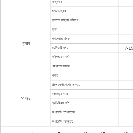
সাক্ষ্যদান
মডেল নম্বার
ন্যূনতম চাহিদার পরিমাণ
মূল্য
প্যাকেজিং বিবরণ
প্রদান
ডেলিভারি সময়
7-15 
পরিশোধের শর্ত
যোগানের ক্ষমতা
শক্তি:
রিলে যোগাযোগের ক্ষমতা:
আলোড়ন সময়:
বৈশিষ্ট্য
প্রতিক্রিয়া গতি:
অপারেটিং তাপমাত্রা:
অপারেটিং আর্দ্রতা: