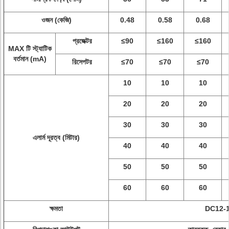
ওজন (কেজি)
0.48
0.58
0.68
প্রজেক্টর
≤90
≤160
≤160
MAX টি স্ট্যাটিক
বর্তমান (mA)
রিসেপটর
≤70
≤70
≤70
10
10
10
20
20
20
30
30
30
এলার্ম দূরত্ব (মিটার)
40
40
40
50
50
50
60
60
60
ক্ষমতা
DC12-