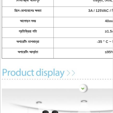
বিপদাশঙ্কা আউটপুট
তারযুক্ত, বেতার, স
রিলে যোগাযোগের ক্ষমতা
3A / 125VAC / 
আলোড়ন সময়
40m
প্রতিক্রিয়া গতি
≥1.5
অপারেটিং তাপমাত্রা
-35 ° C ~ 
অপারেটিং আর্দ্রতা
≤95