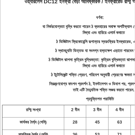
ওয়্যারলেস DC12 ইনফ্রা বেড়া আবিষ্কারক / ইনফ্রারেড রশ্ম
বর্ণনা:
যা নির্ভরযোগ্যতা বৃদ্ধি করতে পারেন ঠ ব্যবহারের সমাক্ষ অপটিক্যাল গো
মিথ্যা এবং হারিয়ে এলার্ম কমাতে
ঠ ডিজিটাল ফ্রিকোয়েন্সি রূপান্তর স্বয়ংক্রিয় ইনফ্রারেড, এ
ঠ স্থানচ্যুতি ডিত্তড যা সংলগ্ন হস্তক্ষেপ এড়াতে পারবেন 
ঠ ডিজিটাল ঝাপসা কৃত্রিম বুদ্ধিমত্তা: কৃত্রিম বুদ্ধিমত্তা ঝাপসা
মিথ্যা এবং হারিয়ে এলার্ম কমাতে
ঠ ইন্টেলিজেন্ট শক্তি প্রেরণ, পরিবেশ অনুযায়ী প্রেরণের ক্ষমতা 
নিয়ন্ত্রণযোগ্য ফাংশন প্রদর্শন ঠ, ইনস্টলেশন ও ডিবাগ পর, প্রদর্শ
তাই এটি বৈদ্যুতিক শক্তি সঞ্চয় করতে পারেন.
প্রযুক্তিগত পরামিতি
রশ্মি সংখ্যা
2 বীম
3 বীম
4 বীম
কার্যকর দৈর্ঘ্য (সেমি)
28
45
63
সামগ্রিক দৈর্ঘ্য (সেমি)
36
53
71