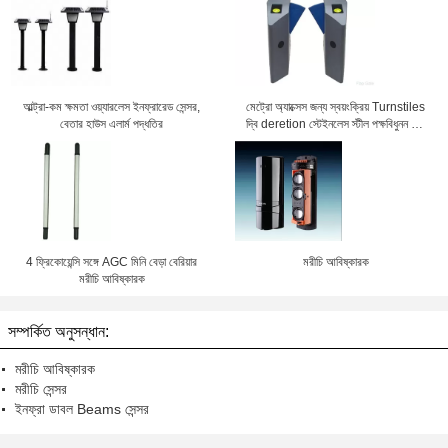
আল্ট্রা-কম ক্ষমতা ওয়্যারলেস ইনফ্রারেড সেন্সর,
মেট্রো অ্যাক্সেস জন্য স্বয়ংক্রিয় Turnstiles
বেতার হাউস এলার্ম পদ্ধতির
দ্বি deretion স্টেইনলেস স্টীল পক্ষবিধুনন গেট
ব্যবহৃত
4 ফ্রিকোয়েন্সি সঙ্গে AGC মিনি বেড়া বেরিয়ার
মরীচি আবিষ্কারক
মরীচি আবিষ্কারক
সম্পর্কিত অনুসন্ধান:
মরীচি আবিষ্কারক
মরীচি সেন্সর
ইনফ্রা ডাবল Beams সেন্সর