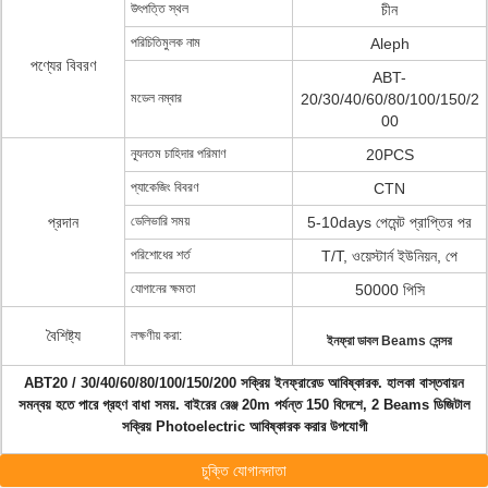
উৎপত্তি স্থল
চীন
পরিচিতিমুলক নাম
Aleph
পণ্যের বিবরণ
ABT-
মডেল নম্বার
20/30/40/60/80/100/150/2
00
ন্যূনতম চাহিদার পরিমাণ
20PCS
প্যাকেজিং বিবরণ
CTN
প্রদান
ডেলিভারি সময়
5-10days পেমেন্ট প্রাপ্তির পর
পরিশোধের শর্ত
T/T, ওয়েস্টার্ন ইউনিয়ন, পে
যোগানের ক্ষমতা
50000 পিসি
বৈশিষ্ট্য
লক্ষণীয় করা:
ইনফ্রা ডাবল Beams সেন্সর
ABT20 / 30/40/60/80/100/150/200 সক্রিয় ইনফ্রারেড আবিষ্কারক.
হালকা বাস্তবায়ন
সমন্বয় হতে পারে গ্রহণ বাধা সময়.
বাইরের রেঞ্জ 20m পর্যন্ত 150 বিদেশে, 2 Beams ডিজিটাল
সক্রিয় Photoelectric আবিষ্কারক করার উপযোগী
চুক্তি যোগানদাতা