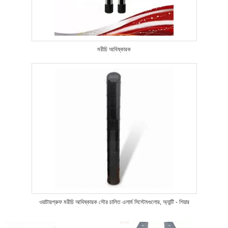
মরীচি আবিষ্কারক
ওয়াটারপ্রুফ মরীচি আবিষ্কারক সৌর চালিত এলার্ম সিস্টেমগুলোর, অ্যান্টি - শিয়ার