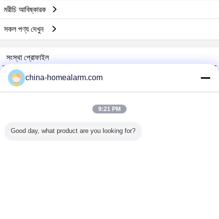
মরীচি আবিষ্কারক
সকল পণ্য দেখুন
সংস্থা প্রোফাইল
Alarms Series Technology Co., Limited
china-homealarm.com
যাচাইকৃত সরবরাহকারী
Trust Seal
Verified Suplier
9:21 PM
Good day, what product are you looking for?
বাড়ি
সব পণ্য
আমাদের সম্পর্কে
আমাদের সাথে যোগাযোগ করুন
উদ্ধৃতির জন্য আবেদন