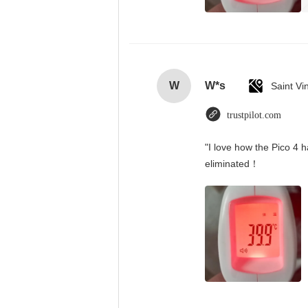
W
W*s
trustpilot.com
"I love how the Pico 4 h
eliminated！