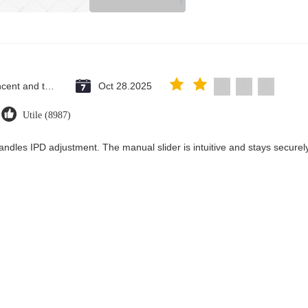
Saint Vincent and the Grenadines
Oct 28.2025
Utile (8987)
andles IPD adjustment. The manual slider is intuitive and stays securely 