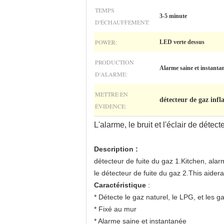
TEMPS
3-5 minute
D'ÉCHAUFFEMENT:
POWER:
LED verte dessus
PRODUCTION
Alarme saine et instanta
D'ALARME:
METTRE EN
détecteur de gaz inf
ÉVIDENCE:
L'alarme, le bruit et l'éclair de dé
Description :
détecteur de fuite du gaz 1.Kitchen, ala
le détecteur de fuite du gaz 2.This aidera 
Caractéristique
:
* Détecte le gaz naturel, le LPG, et les 
* Fixé au mur
* Alarme saine et instantanée