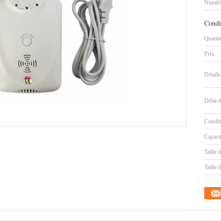
Numéro
Condi
Quanti
Prix:
Détails
Délai d
Condit
Capaci
Taille 
Taille d