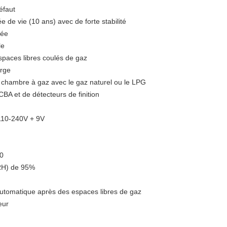
éfaut
 de vie (10 ans) avec de forte stabilité
pée
le
espaces libres coulés de gaz
arge
 la chambre à gaz avec le gaz naturel ou le LPG
CBA et de détecteurs de finition
C110-240V + 9V
50
(RH) de 95%
 automatique après des espaces libres de gaz
eur