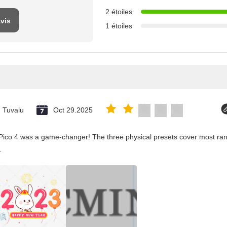
2 étoiles
avis
1 étoiles
Tuvalu
Oct 29.2025
Pico 4 was a game-changer! The three physical presets cover most rang
.