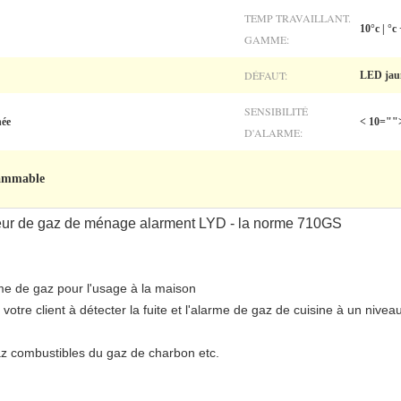
TEMP TRAVAILLANT.
10°c | °c
GAMME:
DÉFAUT:
LED ja
SENSIBILITÉ
née
< 10=""
D'ALARME:
lammable
tecteur de gaz de ménage alarment LYD - la norme 710GS
rme de gaz pour l'usage à la maison
votre client à détecter la fuite et l'alarme de gaz de cuisine à un niveau 
gaz combustibles du gaz de charbon etc.