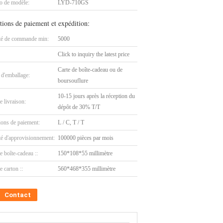
 de modèle:
LYD-710GS
tions de paiement et expédition:
té de commande min:
5000
Click to inquiry the latest price
Carte de boîte-cadeau ou de
 d'emballage:
boursouflure
10-15 jours après la réception du
e livraison:
dépôt de 30% T/T
ions de paiement:
L / C, T / T
té d'approvisionnement:
100000 pièces par mois
de boîte-cadeau ::
150*108*55 millimètre
e carton ::
560*468*355 millimètre
Contact