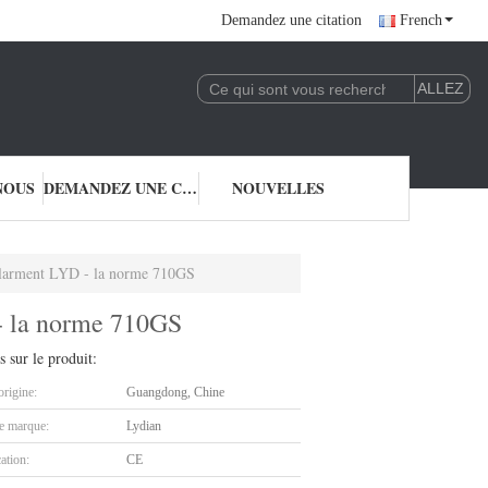
Demandez une citation
French
NOUS
DEMANDEZ UNE CITATION
NOUVELLES
e alarment LYD - la norme 710GS
 - la norme 710GS
s sur le produit:
origine:
Guangdong, Chine
 marque:
Lydian
cation:
CE