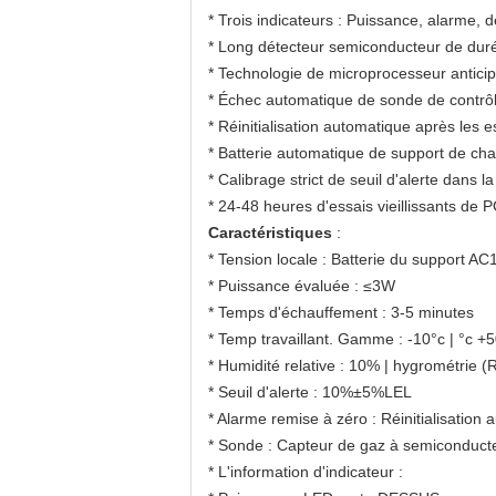
* Trois indicateurs : Puissance, alarme, d
* Long détecteur semiconducteur de durée
* Technologie de microprocesseur antici
* Échec automatique de sonde de contrô
* Réinitialisation automatique après les 
* Batterie automatique de support de ch
* Calibrage strict de seuil d'alerte dans
* 24-48 heures d'essais vieillissants de P
Caractéristiques
:
* Tension locale : Batterie du support A
* Puissance évaluée : ≤3W
* Temps d'échauffement : 3-5 minutes
* Temp travaillant. Gamme : -10°c | °c +
* Humidité relative : 10% | hygrométrie 
* Seuil d'alerte : 10%±5%LEL
* Alarme remise à zéro : Réinitialisation
* Sonde : Capteur de gaz à semiconduct
* L'information d'indicateur :