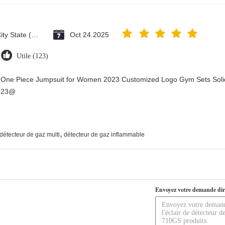
Vatican City State (Holy See)
Oct 24.2025
Utile (123)
y One Piece Jumpsuit for Women 2023 Customized Logo Gym Sets Soli
2023@
,
détecteur de gaz multi
détecteur de gaz inflammable
Envoyez votre demande dir