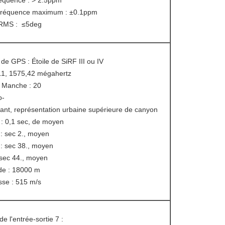
fréquence : > 2.5ppm
 fréquence maximum : ±0.1ppm
 RMS : ≤5deg
de GPS : Étoile de SiRF III ou IV
L1, 1575,42 mégahertz
 Manche : 20
o-
nt, représentation urbaine supérieure de canyon
 : 0,1 sec, de moyen
: sec 2., moyen
: sec 38., moyen
: sec 44., moyen
ude : 18000 m
esse : 515 m/s
de l'entrée-sortie 7 :