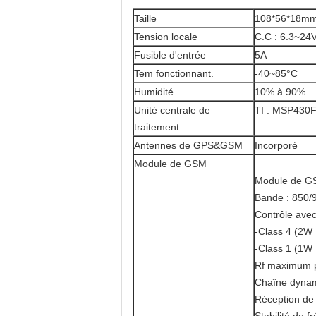
Taille
108*56*18m
Tension locale
C.C : 6.3~24
Fusible d'entrée
5A
Tem fonctionnant.
-40~85°C
Humidité
10% à 90%
Unité centrale de
TI : MSP430
traitement
Antennes de GPS&GSM
Incorporé
Module de GSM
Module de G
Bande : 850/
Contrôle ave
-Class 4 (2
-Class 1 (1
Rf maximum 
Chaîne dynam
Réception de