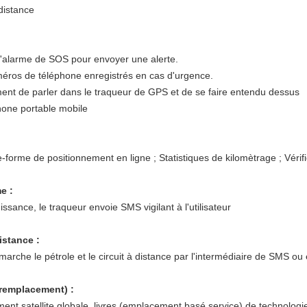
 distance
d'alarme de SOS pour envoyer une alerte.
éros de téléphone enregistrés en cas d'urgence.
ent de parler dans le traqueur de GPS et de se faire entendu dessus
phone portable mobile
-forme de positionnement en ligne ; Statistiques de kilomètrage ; Véri
me :
ssance, le traqueur envoie SMS vigilant à l'utilisateur
distance :
che le pétrole et le circuit à distance par l'intermédiaire de SMS ou e
aremplacement) :
ement satellite globale, livres (emplacement basé service) de technologi