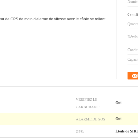
Numéro
Condi
Quanti
Détails
Condit
Capaci
VÉRIFIEZ LE
Oui
CARBURANT:
ALARME DE SOS:
Oui
GPS:
Étoile de SIRF