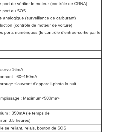
de port de vérifier le moteur (contrôle de CRNA)
de port au SOS
ée analogique (surveillance de carburant)
duction (contrôle de moteur de voiture)
es ports numériques (le contrôle d'entrée-sortie par le
éserve 16mA
tionnant : 60~150mA
arouge s'ouvrant d'appareil-photo la nuit :
emplissage : Maximum
<500ma>
ithium : 350mA (le temps de
viron 3,5 heures)
ble se reliant, relais, bouton de SOS