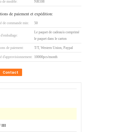
 de modèle:
NR108
tions de paiement et expédition:
té de commande min:
50
Le paquet de cadeau/a comprimé
 d'emballage:
le paquet dans le carton
ions de paiement:
T/T, Western Union, Paypal
té d'approvisionnement:
10000pcs/month
Contact
 III