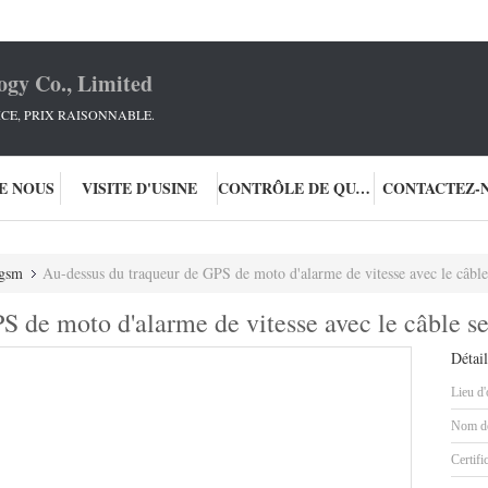
ogy Co., Limited
ICE, PRIX RAISONNABLE.
DE NOUS
VISITE D'USINE
CONTRÔLE DE QUALITÉ
CONTACTEZ-
 gsm
Au-dessus du traqueur de GPS de moto d'alarme de vitesse avec le câble 
 de moto d'alarme de vitesse avec le câble se
Détail
Lieu d'
Nom de
Certifi