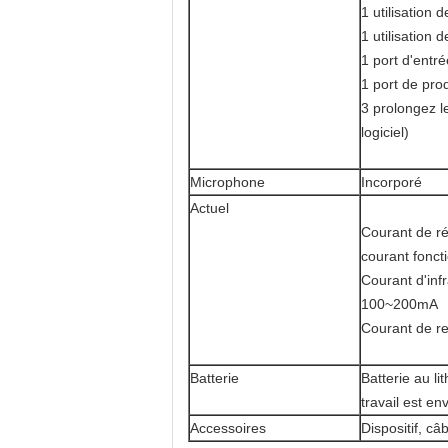
1 utilisation 
1 utilisation 
1 port d'entr
1 port de pro
3 prolongez l
logiciel)
Microphone
Incorporé
Actuel
Courant de r
courant fonc
Courant d'infr
100~200mA
Courant de r
Batterie
Batterie au l
travail est en
Accessoires
Dispositif, câ