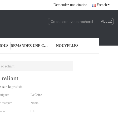
Demandez une citation
French
NOUS
DEMANDEZ UNE CITATION
NOUVELLES
se reliant
 reliant
s sur le produit:
origine:
La Chine
 marque:
Noran
cation:
CE