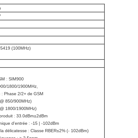
m
V
F5419 (100MHz)
SM : SIM900
900/1800/1900MHz,
c : Phase 2/2+ de GSM
W @ 850/900MHz)
W @ 1800/1900MHz)
produit : 33.0dBm±2dBm
ique d'entrée : -15 | -102dBm
 la délicatesse : Classe RBER≤2% (- 102dBm)