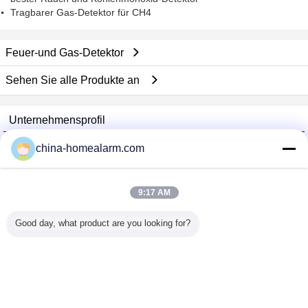
Tragbarer Gas-Detektor für CH4
Feuer-und Gas-Detektor
Sehen Sie alle Produkte an
Unternehmensprofil
Alarms Series Technology Co., Limited
china-homealarm.com
Überprüfte Lieferanten
Trust Seal
Verified Suplier
9:17 AM
Good day, what product are you looking for?
Nach Hause
Alle Produkte
Über uns