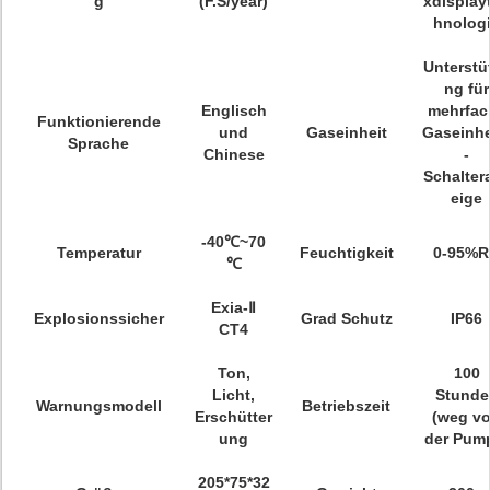
g
(F.S/year)
xdisplay
hnolog
Unterstü
ng für
Englisch
mehrfac
Funktionierende
und
Gaseinheit
Gaseinhe
Sprache
Chinese
-
Schalter
eige
-40℃~70
Temperatur
Feuchtigkeit
0-95%
℃
Exia-Ⅱ
Explosionssicher
Grad Schutz
IP66
CT4
Ton,
100
Licht,
Stunde
Warnungsmodell
Betriebszeit
Erschütter
(weg v
ung
der Pum
205*75*32