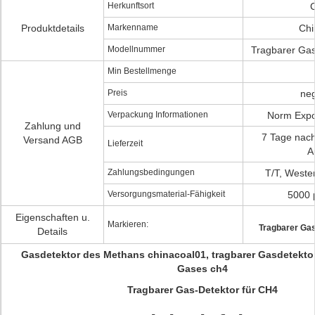
Herkunftsort
Produktdetails
Markenname
Chi
Modellnummer
Tragbarer Gas
Min Bestellmenge
Preis
neg
Verpackung Informationen
Norm Expo
Zahlung und
7 Tage nach
Versand AGB
Lieferzeit
A
Zahlungsbedingungen
T/T, Weste
Versorgungsmaterial-Fähigkeit
5000 
Eigenschaften u.
Markieren:
Tragbarer Gas
Details
Gasdetektor des Methans chinacoal01, tragbarer Gasdetektor
Gases ch4
Tragbarer Gas-Detektor für CH4