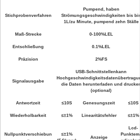
Pumpend, haben
Stichprobenverfahren
Strömungsgeschwindigkeiten bis bi
1L/zu Minute, pumpend zehn Ställe
Maß-Strecke
0-100%LEL
Entschließung
0.1%LEL
Präzision
2%FS
USB-Schnittstellenkann
Hochgeschwindigkeitsdatenübertragu
Signalausgabe
die Daten herunterladen und drucke
(optional)
Antwortzeit
≤10S
Genesungszeit
≤10S
Wiederholbarkeit
≤±1%
Linearitätsfehler
≤±1%
Lcd-
Nullpunktverschiebun
≤±1%
Punktema
Anzeige