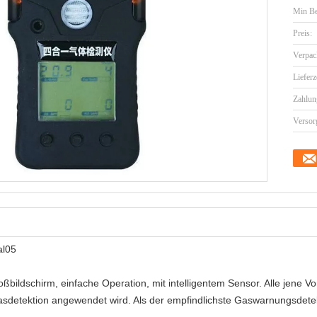
Min Be
Preis:
Verpac
Lieferz
Zahlun
Versor
al05
ildschirm, einfache Operation, mit intelligentem Sensor. Alle jene Vor
Gasdetektion angewendet wird. Als der empfindlichste Gaswarnungsdete