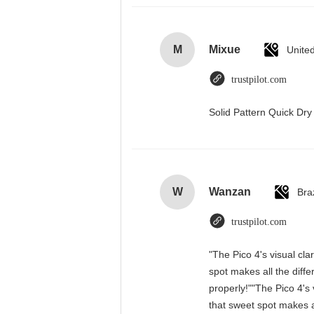
M
Mixue
Unite
trustpilot.com
Solid Pattern Quick D
W
Wanzan
Braz
trustpilot.com
"The Pico 4's visual cla
spot makes all the diff
properly!""The Pico 4's 
that sweet spot makes a