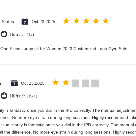
d States
Oct 23.2025
Hilfreich (12)
ry One Piece Jumpsuit for Women 2023 Customized Logo Gym Sets
il
Oct 23.2025
Hilfreich (1w+)
rity is fantastic once you dial in the IPD correctly. The manual adjustme
erence. No more eye strain during long sessions. Highly recommend takin
visual clarity is fantastic once you dial in the IPD correctly. The manua
ll the difference. No more eye strain during long sessions. Highly reco