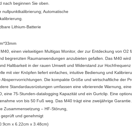
d nach beginnen Sie oben.
 nullpunktkalibrierung; Automatische
alibrierung.
dbare Lithium-Batterie
mm*33mm
as M40, einen vielseitigen Multigas Monitor, der zur Entdeckung von O2
n und begrenzten Raumanwendungen anzubieten gefallen. Das M40 wird i
und Haltbarkeit in der rauen Umwelt und Widerstand zur Hochfrequenz
lle mit vier Knöpfen liefert einfaches, intuitive Bedienung und Kalibrie
 Absperrvorrichtungen. Die kompakte Größe und wirtschaftliche der Prei
dere Standardausrüstungen umfassen eine vibrierende Warnung, eine L
, eine 75-Stunden-datalogging Kapazität und ein Gurtclip. Eine option
ahme von bis 50 Fuß weg. Das M40 trägt eine zweijährige Garantie.
ste Zusammensetzung – HF-Störung,
z geprüft und genehmigt
(10.9cm x 6.22cm x 3.48cm)