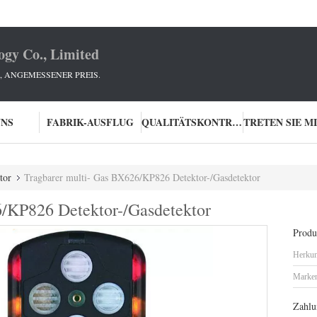
ogy Co., Limited
E, ANGEMESSENER PREIS.
UNS
FABRIK-AUSFLUG
QUALITÄTSKONTROLLE
tor
Tragbarer multi- Gas BX626/KP826 Detektor-/Gasdetektor
6/KP826 Detektor-/Gasdetektor
Produk
Herkun
Marke
Zahlu