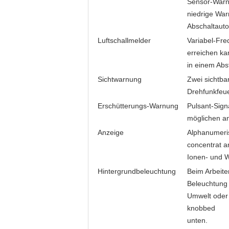
Sensor-Warnu
niedrige War
Abschaltaut
Luftschallmelder
Variabel-Fr
erreichen ka
in einem Abs
Sichtwarnung
Zwei sichtba
Drehfunkfeu
Erschütterungs-Warnung
Pulsant-Sign
möglichen a
Anzeige
Alphanumeris
concentrat a
Ionen- und 
Hintergrundbeleuchtung
Beim Arbeiten
Beleuchtung
Umwelt oder 
knobbed
unten.