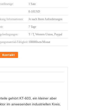
stellmenge:
1 Satz
0-10USD
kung Informationen:
Je nach Ihren Anforderungen
eit:
7 Tage
gsbedingungen:
T / T, Western Union, Paypal
gungsmaterial-Fähigkeit:
100000sets/Monat
Kontakt
teile gehört KT-603, ein kleiner aber
ktor im anwesenden industriellen Kreis,