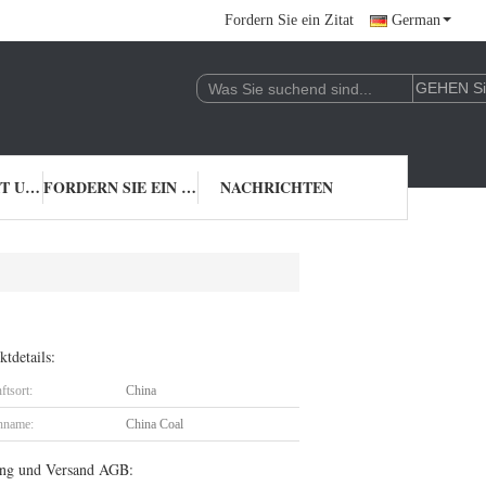
Fordern Sie ein Zitat
German
TRETEN SIE MIT UNS IN VERBINDUNG
FORDERN SIE EIN ZITAT
NACHRICHTEN
tdetails:
ftsort:
China
nname:
China Coal
ng und Versand AGB: