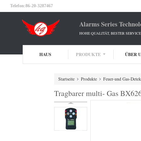
Telefon:
86-20-3287467
Alarms Series Technol
HOHE QUALITÄT, BESTER SERVIC
HAUS
PRODUKTE
ÜBER 
Startseite
Produkte
Feuer-und Gas-Detek
Tragbarer multi- Gas BX62