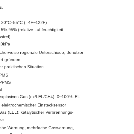
s.
 -20°C~55°C (- 4F~122F)
 5%-95% (relative Luftfeuchtigkeit
sfrei)
10kPa
icherweise regionale Unterschiede, Benutzer
rt gründen
er praktischen Situation.
PPMS
 PPMS
l
explosives Gas (ex/LEL/CH4): 0~100%LEL
 elektrochemischer Einstecksensor
as (LEL): katalytischer Verbrennungs-
sor
 hohe Warnung, mehrfache Gaswarnung,