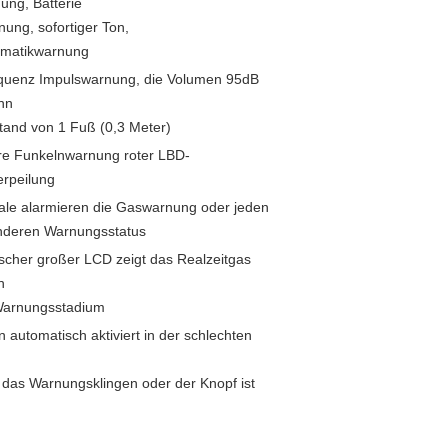
ng, Batterie
nung, sofortiger Ton,
omatikwarnung
equenz Impulswarnung, die Volumen 95dB
nn
tand von 1 Fuß (0,3 Meter)
re Funkelnwarnung roter LBD-
erpeilung
ale alarmieren die Gaswarnung oder jeden
nderen Warnungsstatus
cher großer LCD zeigt das Realzeitgas
n
Warnungsstadium
 automatisch aktiviert in der schlechten
das Warnungsklingen oder der Knopf ist