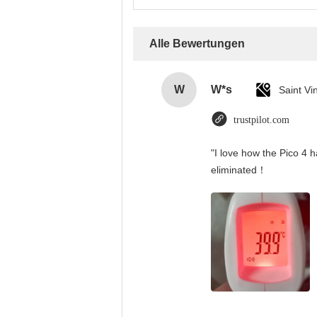
Alle Bewertungen
W
W*s
trustpilot.com
"I love how the Pico 4 h
eliminated！