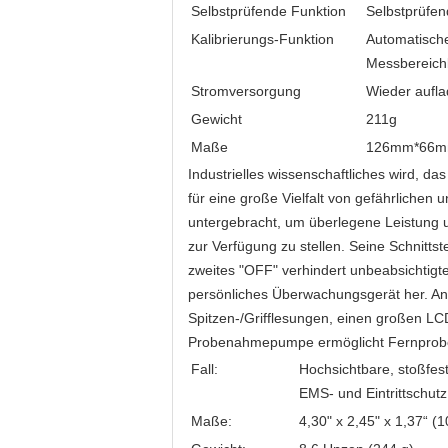
Selbstprüfende Funktion
Selbstprüfen
Kalibrierungs-Funktion
Automatische
Messbereichk
Stromversorgung
Wieder aufla
Gewicht
211g
Maße
126mm*66
Industrielles wissenschaftliches wird, d
für eine große Vielfalt von gefährliche
untergebracht, um überlegene Leistung 
zur Verfügung zu stellen. Seine Schnittste
zweites "OFF" verhindert unbeabsichtigte
persönliches Überwachungsgerät her. An
Spitzen-/Grifflesungen, einen großen LCD
Probenahmepumpe ermöglicht Fernproben
Fall:
Hochsichtbare, stoßfe
EMS- und Eintrittschut
Maße:
4,30" x 2,45" x 1,37“ 