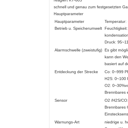
reagiert KT-603
schnell und genau zum festgesetzten Ga
Hauptparameter
Hauptparameter
Temperatur:
Betrieb u. Speicherumwelt
Feuchtigkeit:
kondensation
Druck: 95~1
Alarmschwelle (zweistufig)
Es gibt mögl
kann den We
basiert auf d
Entdeckung der Strecke
Co: 0~999 
H2S: 0~100
O2: 0~30%vo
Brennbares 
Sensor
O2 /H2S/CO:
Brennbares G
Einstecksen
Warnungs-Art
niedrige u.