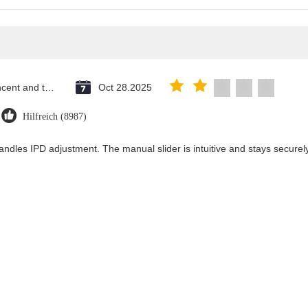
Saint Vincent and the Grenadines
Oct 28.2025
Hilfreich (8987)
andles IPD adjustment. The manual slider is intuitive and stays securely 