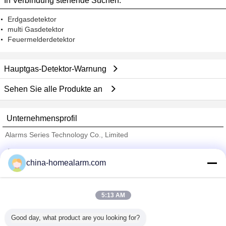
In Verbindung stehende Suchen:
Erdgasdetektor
multi Gasdetektor
Feuermelderdetektor
Hauptgas-Detektor-Warnung
Sehen Sie alle Produkte an
Unternehmensprofil
Alarms Series Technology Co., Limited
Überprüfte Lieferanten
china-homealarm.com
Trust Seal
Verified Suplier
5:13 AM
Nach Hause
Good day, what product are you looking for?
Alle Produkte