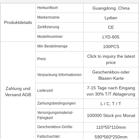
Herkunftsort
Guangdong, China
Markenname
Lydian
Produktdetails
Zertifizierung
CE
Modellnummer
LYD-805
Min Bestellmenge
100PCS
Click to inquiry the latest
Preis
price
Geschenkbox-oder
Verpackung Informationen
Blasen-Karte
7-15 Tage nach Eingang
Zahlung und
Lieferzeit
von 30% T/T Ablagerung
Versand AGB
Zahlungsbedingungen
L / C, T / T
Versorgungsmaterial-
100000 Stück pro Monat
Fähigkeit
Geschenkbox-Größe:
110*55*110mm
Faltschachtel:
590*560*250mm