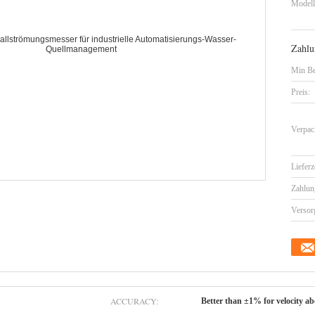
Model
Zahlu
Min Be
Preis:
Verpac
Lieferz
Zahlun
Versor
ACCURACY:
Better than ±1% for velocity abo