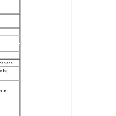
chenlage
 ist,
r in