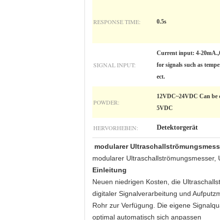
RESPONSE TIME:
0.5s
Current input: 4-20mA.,
SIGNAL INPUT:
for signals such as temper
ect.
12VDC~24VDC Can be c
POWDER:
5VDC
HERVORHEBEN:
Detektorgerät
modularer Ultraschallströmungsmess
modularer Ultraschallströmungsmesser,
Einleitung
Neuen niedrigen Kosten, die Ultraschalls
digitaler Signalverarbeitung und Aufputz
Rohr zur Verfügung. Die eigene Signalq
optimal automatisch sich anpassen