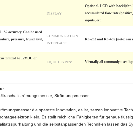
Optional. LCD with backlight. 2
DISPLAY:
accumulated flow rate (positive, 
inputs, ect.
0.1% accuracy. Can be used
COMMUNICATION
ature, pressure, liquid level,
RS-232 and RS-485 (note: can n
INTERFACE:
ustomized to 12VDC or
LIQUID TYPES:
Virtually all commonly used liqu
er
 Ultraschallströmungsmesser, Strömungsmesser
trömungsmesser die späteste Innovation, es ist, setzen innovative Tec
montageelektronik ein. Es stellt reichliche Fähigkeiten für genaue fl
ualitätsspurhaltung und die selbstanpassenden Techniken lassen das 