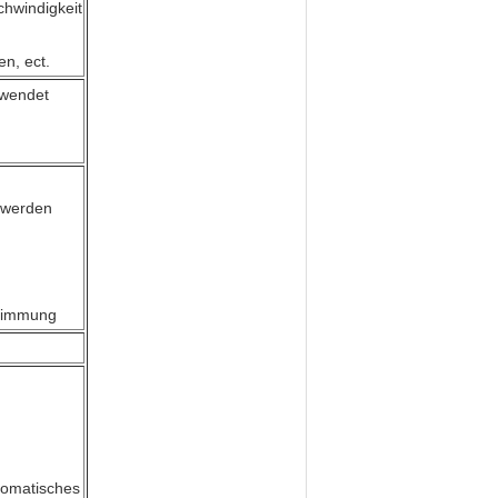
hwindigkeit
en, ect.
rwendet
 werden
stimmung
tomatisches