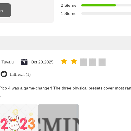
2 Sterne
on
1 Sterne
en
Tuvalu
Oct 29.2025
Hilfreich (1)
Pico 4 was a game-changer! The three physical presets cover most rang
.