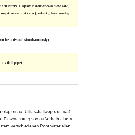
×20 letters. Display instantaneous flow rate,
negative and net rates), velocity, time, analog
ot be activated simultaneously)
ids (full pipe)
hnologien auf Ultraschallwegezeitmaß,
üssige Flowmessung von außerhalb einem
System verschiedenen Rohrmaterialien