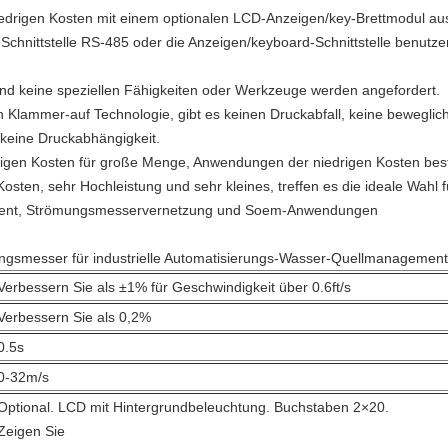
edrigen Kosten mit einem optionalen LCD-Anzeigen/key-Brettmodul a
Schnittstelle RS-485 oder die Anzeigen/keyboard-Schnittstelle benut
 und keine speziellen Fähigkeiten oder Werkzeuge werden angefordert.
 Klammer-auf Technologie, gibt es keinen Druckabfall, keine bewegliche
keine Druckabhängigkeit.
rigen Kosten für große Menge, Anwendungen der niedrigen Kosten best
sten, sehr Hochleistung und sehr kleines, treffen es die ideale Wahl fü
ent, Strömungsmesservernetzung und Soem-Anwendungen
ungsmesser für industrielle Automatisierungs-Wasser-Quellmanagement
Verbessern Sie als ±1% für Geschwindigkeit über 0.6ft/s
Verbessern Sie als 0,2%
0.5s
0-32m/s
Optional. LCD mit Hintergrundbeleuchtung. Buchstaben 2×20.
Zeigen Sie