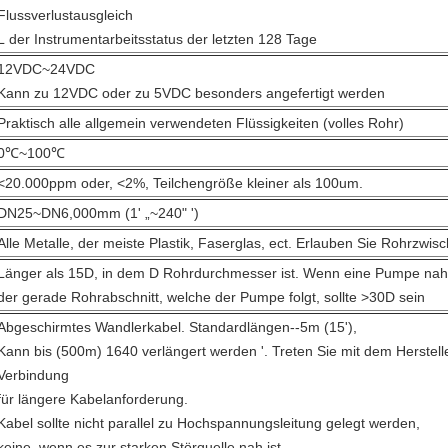
Flussverlustausgleich
L der Instrumentarbeitsstatus der letzten 128 Tage
12VDC~24VDC
Kann zu 12VDC oder zu 5VDC besonders angefertigt werden
Praktisch alle allgemein verwendeten Flüssigkeiten (volles Rohr)
0℃~100℃
<20.000ppm oder, <2%, Teilchengröße kleiner als 100um.
DN25~DN6,000mm (1' „~240" ')
Alle Metalle, der meiste Plastik, Faserglas, ect. Erlauben Sie Rohrzwis
Länger als 15D, in dem D Rohrdurchmesser ist. Wenn eine Pumpe nahe
der gerade Rohrabschnitt, welche der Pumpe folgt, sollte >30D sein
Abgeschirmtes Wandlerkabel. Standardlängen--5m (15'),
Kann bis (500m) 1640 verlängert werden '. Treten Sie mit dem Herstelle
Verbindung
für längere Kabelanforderung.
Kabel sollte nicht parallel zu Hochspannungsleitung gelegt werden,
keine, wenn es zur starken Störquelle nah ist