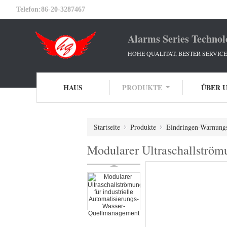
Telefon:
86-20-3287467
Alarms Series Technol
HOHE QUALITÄT, BESTER SERVIC
HAUS
PRODUKTE
ÜBER 
Startseite
Produkte
Eindringen-Warnung
Modularer Ultraschallström