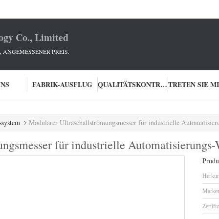
ogy Co., Limited
E, ANGEMESSENER PREIS.
UNS
FABRIK-AUSFLUG
QUALITÄTSKONTROLLE
ssystem
Modularer Ultraschallströmungsmesser für industrielle Automatisi
ungsmesser für industrielle Automatisierung
Produk
Herkun
Marke
Zertifi