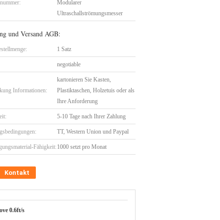
lnummer:
Modularer
Ultraschallströmungsmesser
ng und Versand AGB:
stellmenge:
1 Satz
negotiable
kartonieren Sie Kasten,
kung Informationen:
Plastiktaschen, Holzetuis oder als
Ihre Anforderung
eit:
5-10 Tage nach Ihrer Zahlung
gsbedingungen:
TT, Western Union und Paypal
gungsmaterial-Fähigkeit:
1000 setzt pro Monat
Kontakt
ve 0.6ft/s