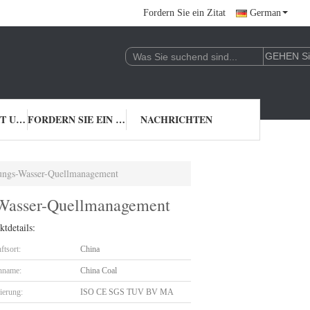
Fordern Sie ein Zitat
German
TRETEN SIE MIT UNS IN VERBINDUNG
FORDERN SIE EIN ZITAT
NACHRICHTEN
erungs-Wasser-Quellmanagement
s-Wasser-Quellmanagement
tdetails:
ftsort:
China
nname:
China Coal
zierung:
ISO CE SGS TUV BV MA