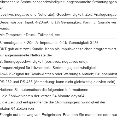
blitzschnelle Strömungsgeschwindigkeit, angesammelte Strömungsgesc
an
(positive, negative und Nettorate), Geschwindigkeit, Zeit, Analogeingab
Gegenwärtiger Input: 4-20mA., 0,1% Genauigkeit. Kann für Signale ve
werden
wie Temperatur Druck, Füllstand, ect.
Stromabgabe: 4-20m A. Impedance 0-1k, Genauigkeit 0,1%
OKT gab aus: zwei Kanäle. Kann als Impulskennzeichen programmiert
für angesammelte Nettorate der
Strömungsgeschwindigkeit (positives, negatives und);
Frequenzsignal für blitzschnelle Strömungsgeschwindigkeit;
AN/AUS-Signal für Relais-Antrieb oder Warnungs-Antrieb; Gruppenab
RS-232 und RS-485 (Anmerkung: kann nicht gleichzeitig aktiviert sein)
Notieren Sie automatisch die folgenden Informationen:
L die Zählwerkdaten der letzten 64 Monate days/64;
L die Zeit und entsprechende die Strömungsgeschwindigkeit der
letzten 64 Zeiten von
Energie auf und weg von Ereignissen. Erlauben Sie manuelles oder au