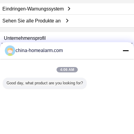
Eindringen-Warnungssystem
Sehen Sie alle Produkte an
Unternehmensprofil
Alarms Series Technology Co., Limited
china-homealarm.com
Überprüfte Lieferanten
Trust Seal
Verified Suplier
4:06 AM
Good day, what product are you looking for?
Nach Hause
Alle Produkte
Über uns
Kontakt
Referenzen