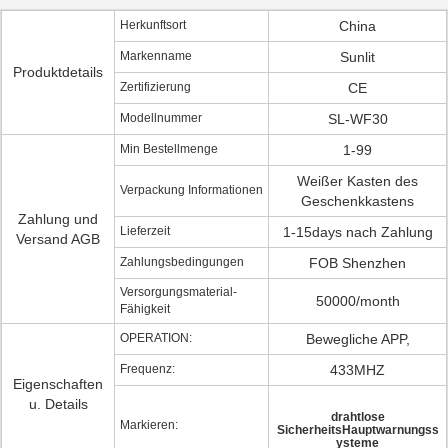
Herkunftsort
China
Markenname
Sunlit
Produktdetails
Zertifizierung
CE
Modellnummer
SL-WF30
Min Bestellmenge
1-99
Weißer Kasten des
Verpackung Informationen
Geschenkkastens
Zahlung und
Lieferzeit
1-15days nach Zahlung
Versand AGB
Zahlungsbedingungen
FOB Shenzhen
Versorgungsmaterial-
50000/month
Fähigkeit
OPERATION:
Bewegliche APP,
Frequenz:
433MHZ
Eigenschaften
u. Details
drahtlose
Markieren:
SicherheitsHauptwarnungss
ysteme