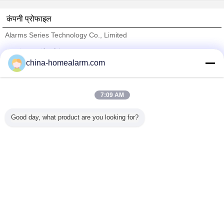
कंपनी प्रोफाइल
Alarms Series Technology Co., Limited
सत्यापित आपूर्तिकर्ताओं
china-homealarm.com
Trust Seal
Verified Suplier
7:09 AM
होम
Good day, what product are you looking for?
सभी उत्पाद
हमारे बारे में
हमसे संपर्क करें
एक बोली का अनुरोध
भाषा बदलें