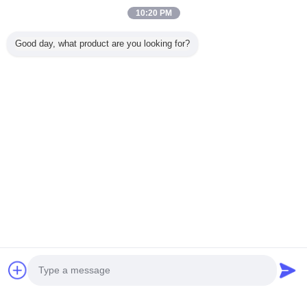
Trust Seal
Verified Suplier
10:20 PM
Good day, what product are you looking for?
ホーム
すべての製品
企業情報
お問い合わせ
見積依頼
言語を変えて下さい
完全な場所
Copyright © 2012 - 2025 china-homealarm.com.
All rights reserved.