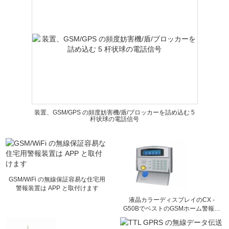
装置、GSM/GPS の頻度妨害機/盾/ブロッカーを詰め込む 5
杆状球の電話信号
GSM/WiFi の無線保証容易な住宅用
警報装置は APP と取付けます
液晶カラーディスプレイのCX -
G50BでベストのGSMホーム警報シ
ステム