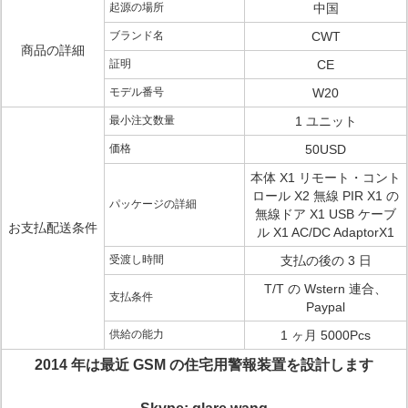
起源の場所
中国
ブランド名
CWT
商品の詳細
証明
CE
モデル番号
W20
最小注文数量
1 ユニット
価格
50USD
本体 X1 リモート・コント
ロール X2 無線 PIR X1 の
パッケージの詳細
無線ドア X1 USB ケーブ
お支払配送条件
ル X1 AC/DC AdaptorX1
受渡し時間
支払の後の 3 日
T/T の Wstern 連合、
支払条件
Paypal
供給の能力
1 ヶ月 5000Pcs
2014 年は最近 GSM の住宅用警報装置を設計します