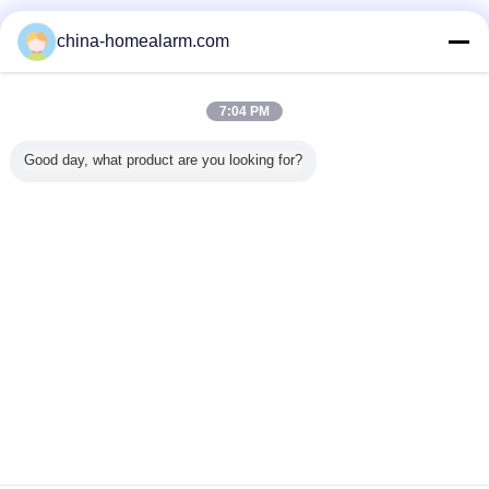
Pemasok diverifikasi
china-homealarm.com
Trust Seal
Verified Suplier
7:04 PM
Rumah
Good day, what product are you looking for?
Semua produk
Tentang kita
Hubungi kami
Quote request suatu
Mengubah bahasa
Situs lengkap
Copyright © 2012 - 2026 Alarms Series Technology Co., Limited.