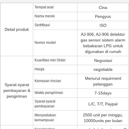
Tempat asal
Cina
Nama merek
Pengyus
Sertifikasi
ISO
Detail produk
AJ-906, AJ-906 detektor
gas sensor sistem alarm
Nomor model
kebakaran LPG untuk
digunakan di rumah
Kuantitas min Order
Negosiasi
Harga
negotiable
Menurut requirment
Kemasan rincian
pelanggan
Syarat-syarat
pembayaran &
Waktu pengiriman
7-15days
pengiriman
Syarat-syarat
L/C, T/T, Paypal
pembayaran
2500 unit per minggu,
Menyediakan
kemampuan
10000units per bulan