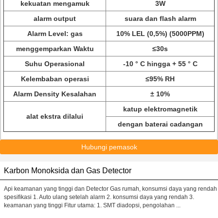
kekuatan mengamuk
3W
alarm output
suara dan flash alarm
Alarm Level: gas
10% LEL (0,5%) (5000PPM)
menggemparkan Waktu
≤30s
Suhu Operasional
-10 ° C hingga + 55 ° C
Kelembaban operasi
≤95% RH
Alarm Density Kesalahan
± 10%
katup elektromagnetik
alat ekstra dilalui
dengan baterai cadangan
Hubungi pemasok
Karbon Monoksida dan Gas Detector
Api keamanan yang tinggi dan Detector Gas rumah, konsumsi daya yang rendah
spesifikasi 1. Auto ulang setelah alarm 2. konsumsi daya yang rendah 3.
keamanan yang tinggi Fitur utama: 1. SMT diadopsi, pengolahan ...