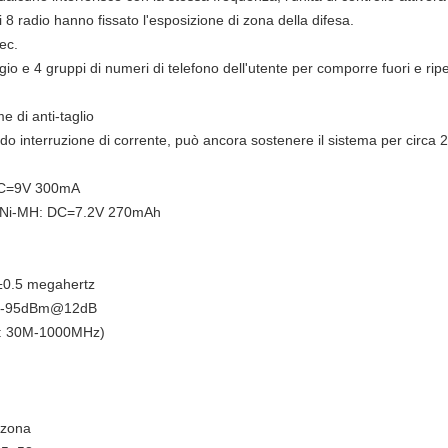
i 8 radio hanno fissato l'esposizione di zona della difesa.
ec.
io e 4 gruppi di numeri di telefono dell'utente per comporre fuori e rip
e di anti-taglio
ando interruzione di corrente, può ancora sostenere il sistema per circa
 DC=9V 300mA
ile Ni-MH: DC=7.2V 270mAh
±0.5 megahertz
d di -95dBm@12dB
ma: 30M-1000MHz)
 zona