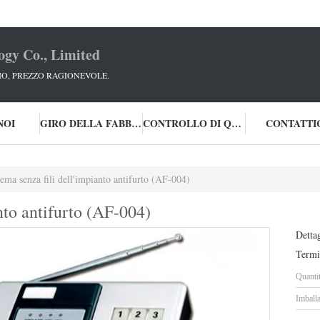
ogy Co., Limited
IO, PREZZO RAGIONEVOLE.
NOI
GIRO DELLA FABBRICA
CONTROLLO DI QUALITÀ
CONTATTI
tema senza fili dell'impianto antifurto (AF-004)
anto antifurto (AF-004)
Dettag
Termi
Quanti
Imballa