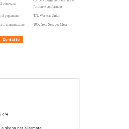
con 3-5 giorni lavorativi dopo
di consegna:
l'ordine è confermato
i di pagamento:
T/T, Western Union
à di alimentazione:
1000 Set / Sets per Mese
Contatto
6 ore
 la sirena per allarmare.