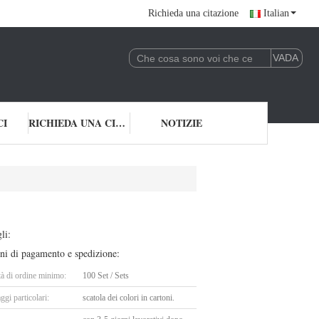
Richieda una citazione
Italian
CI
RICHIEDA UNA CITAZIONE
NOTIZIE
li:
ni di pagamento e spedizione:
tà di ordine minimo:
100 Set / Sets
ggi particolari:
scatola dei colori in cartoni.