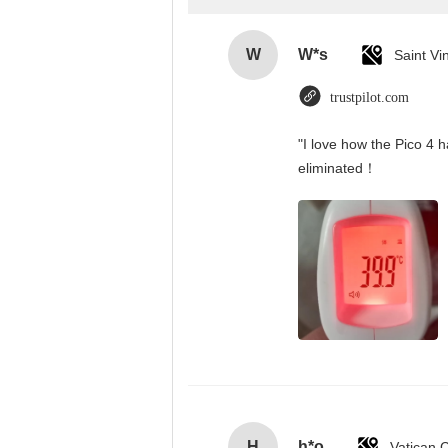
W
W*s
trustpilot.com
"I love how the Pico 4 h
eliminated！
H
h*o