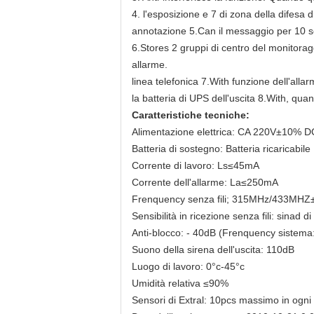
4. l'esposizione e 7 di zona della difesa d
annotazione 5.Can il messaggio per 10 s
6.Stores 2 gruppi di centro del monitoragg
allarme.
linea telefonica 7.With funzione dell'allarm
la batteria di UPS dell'uscita 8.With, qu
Caratteristiche tecniche:
Alimentazione elettrica: CA 220V±10%
Batteria di sostegno: Batteria ricaricab
Corrente di lavoro: Ls≤45mA
Corrente dell'allarme: La≤250mA
Frenquency senza fili; 315MHz/433MHZ
Sensibilità in ricezione senza fili: sina
Anti-blocco: - 40dB (Frenquency siste
Suono della sirena dell'uscita: 110dB
Luogo di lavoro: 0°c-45°c
Umidità relativa ≤90%
Sensori di Extral: 10pcs massimo in ogni