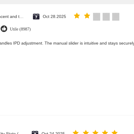
Saint Vincent and the Grenadines
Oct 28.2025
Utile (8987)
andles IPD adjustment. The manual slider is intuitive and stays securely 
Vatican City State (Holy See)
Oct 24.2025