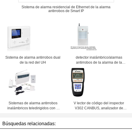
Sistema de alarma residencial de Ethernet de la alarma
antirrobos de Smart IP
Sistema de alarma antirrobos dual
detector inalámbrico/alarmas
de la red del UH
antirrobos de la alarma de la
alarma/PIR del G/M del hogar
433MHz para las cámaras IP del
wifi
Sistemas de alarma antirrobos
V lector de código del inspector
inalámbricos teledirigidos con 8
V302 CANBUS, analizador de
zonas
código de OBDII para Audi,
Volkswagen, Skoda
Búsquedas relacionadas: