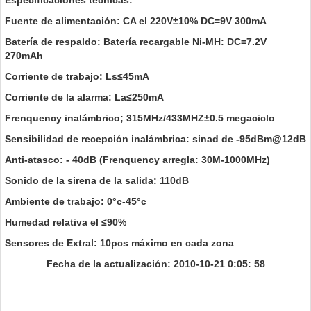
Especificaciones técnicas:
Fuente de alimentación: CA el 220V±10% DC=9V 300mA
Batería de respaldo: Batería recargable Ni-MH: DC=7.2V
270mAh
Corriente de trabajo: Ls≤45mA
Corriente de la alarma: La≤250mA
Frenquency inalámbrico; 315MHz/433MHZ±0.5 megaciclo
Sensibilidad de recepción inalámbrica: sinad de -95dBm@12dB
Anti-atasco: - 40dB (Frenquency arregla: 30M-1000MHz)
Sonido de la sirena de la salida: 110dB
Ambiente de trabajo: 0°c-45°c
Humedad relativa el ≤90%
Sensores de Extral: 10pcs máximo en cada zona
Fecha de la actualización: 2010-10-21 0:05: 58