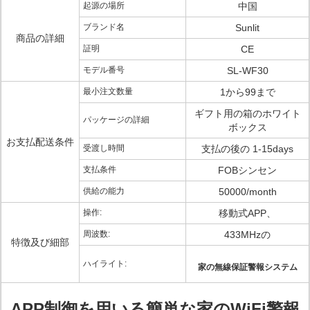
起源の場所
中国
ブランド名
Sunlit
商品の詳細
証明
CE
モデル番号
SL-WF30
最小注文数量
1から99まで
ギフト用の箱のホワイト
パッケージの詳細
ボックス
お支払配送条件
受渡し時間
支払の後の 1-15days
支払条件
FOBシンセン
供給の能力
50000/month
操作:
移動式APP、
周波数:
433MHzの
特徴及び細部
ハイライト:
家の無線保証警報システム
APP制御を用いる簡単な家のWiFi警報