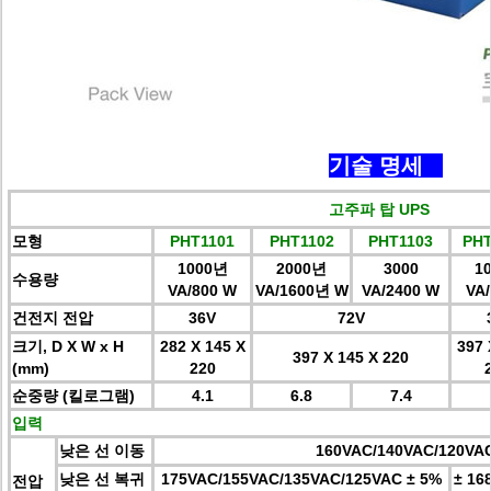
기술 명세
고주파 탑 UPS
모형
PHT1101
PHT1102
PHT1103
PHT
1000년
2000년
3000
1
수용량
VA/800 W
VA/1600년 W
VA/2400 W
VA
건전지 전압
36V
72V
크기, D X W x H
282 X 145 X
397 
397 X 145 X 220
(mm)
220
순중량 (킬로그램)
4.1
6.8
7.4
입력
낮은 선 이동
160VAC/140VAC/120VA
낮은 선 복귀
175VAC/155VAC/135VAC/125VAC
±
5%
± 16
전압