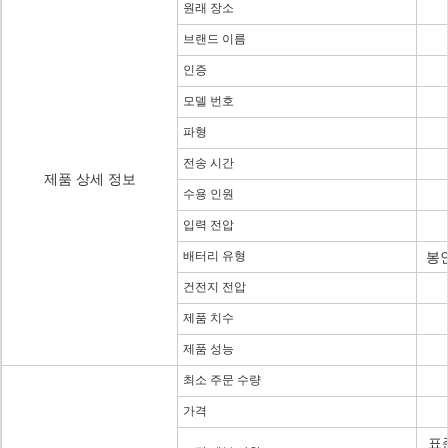
원래 장소
브랜드 이름
인증
모델 번호
파형
전송 시간
제품 상세 정보
수용 인원
입력 전압
배터리 유형
봉인
건전지 전압
제품 치수
제품 성능
최소 주문 수량
가격
표