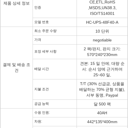
CE,ETL,RoHS
제품 상세 정보
인증
,MSDS,UN38.3,
ISO/TS14001
모델 번호
HC-UPS-48F40-A
최소 주문 수량
10 단위
가격
negotiable
2 팩/판지, 판지 크기:
포장 세부 사항
570*240*230mm
견본: 15 일 안에; 대량 순
결제 및 배송 조
배달 시간
서: 순서 양에 근거하여
건
25~60 일,
T/T (30% 선급금, 상품을
지불 조건
배달하는 70% 균형 지불),
서부 동맹, Paypal
공급 능력
달 500 팩
수용 인원:
40AH
차원:
442*135*400mm