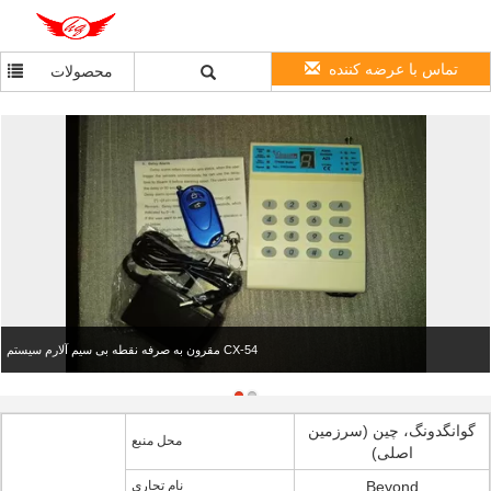
تماس با عرضه کننده
محصولات
مقرون به صرفه نقطه بی سیم آلارم سیستم CX-54
گوانگدونگ، چین (سرزمین
محل منبع
اصلی)
Beyond
نام تجاری