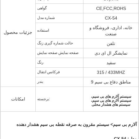
CE,FCC,ROHS
گواهی
CX-54
شماره مدل
خانه، اداری، فروشگاه و
استفاده
جزئیات محصول
صنعت
تلفن
حالت شماره گیری زنگ
نمایشگر ال ای دی
صفحه نمایش صفحه نمایش
سفید
رنگ
315 / 433MHZ
فرکانس انتقال
9 مناطق دفاع بی سیم
بندر
سیستم آلارم های بی سیم،
امکانات
برجسته:
سیستم آلارم های بی سیم،
سیستم های هشدار محلی
آلارم بی سیم> سیستم مقرون به صرفه نقطه بی سیم هشدار دهنده
مدل:
CX-54