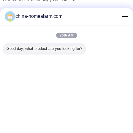
تامین کنندگان تایید شده
china-homealarm.com
Trust Seal
Verified Suplier
7:46 AM
خانه
Good day, what product are you looking for?
همه محصولات
دربارهی ما
تماس با ما
درخواست نقل قول
تغییر زبان
سایت کامل