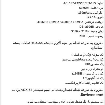
تغذیه: AC: 187-242V DC: 9-15V
جریان ثابت: ≤50mA
زنگ کنونی: ≤150mA
باتری: 6 * 7 #
دریافت فرکانس: 315MHZ ± 1MHZ / 433MHZ ± 1MHZ
خروجی DB: ≥90dB
دمای محیط: -10 ℃ ~ 50 ℃
رطوبت نسبی: <80٪
مقرون به صرفه نقطه بی سیم آلارم سیستم CX-54> قطعات بسته
استاندارد
یک میزبان زنگ (واحد اصلی)
یک درب / پنجره مغناطیسی بی سیم
یک سنسور PIR
دو کنترل از راه دور
یک آژیر (با بیش از 110DB)
یک عدد آداپتور AC
یک کتابچه راهنمای کاربر انگلیسی
مقرون به صرفه نقطه هشدار دهنده بی سیم سیستم CX-54> برنامه
Environnment:
این سیستم با زنگ هشدار نفوذ در خانه و مهندسی استفاده می شود.