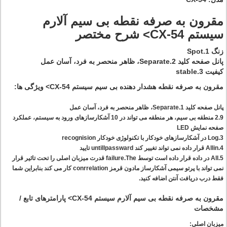
مقرون به صرفه نقطه بی سیم آلارم
سیستم CX-54> شرح مختصر
زنگ 1.Spot
پانل صفحه کلید 2.Separate، ظاهر منحصر به فرد، آسان عمل
کیفیت 3.stable
مقرون به صرفه نقطه هشدار دهنده بی سیم سیستم CX-54> ویژگی ها:
پانل صفحه کلید 1.Separate، ظاهر منحصر به فرد، آسان عمل
2.9 منطقه بی سیم، هر منطقه می تواند در 10 آشکارسازهای ورود به سیستم، عملکرد
صفحه نمایش LED
3.Log در آشکارسازهای خودکار با تکنولوژی خودکار recognision
4.Allin قرار داده نمی تواند تغییر کند untillpassward تایید
5.All در داده قرار داده است توسط failure.The قدرت میزبان اصلی را تحت تاثیر قرار
نمی تواند با پرتو سیمی آشکارساز مادون قرمز conrrelation کار می کند بنابراین شما
فقط درب دریافت آنتن اضافه کنید.
مقرون به صرفه نقطه بی سیم آلارم سیستم CX-54> پارامترهای تابع /
مشخصات
میزبان اصلی: