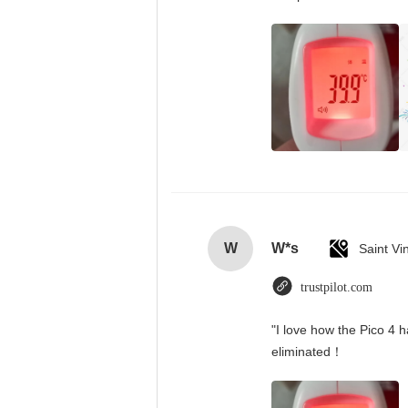
W
W*s
trustpilot.com
"I love how the Pico 4 h
eliminated！