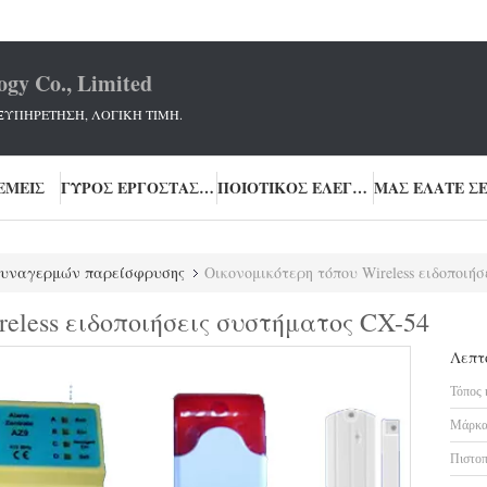
ogy Co., Limited
ΞΥΠΗΡΕΤΗΣΗ, ΛΟΓΙΚΗ ΤΙΜΗ.
ΕΜΕΊΣ
ΓΎΡΟΣ ΕΡΓΟΣΤΑΣΊΩΝ
ΠΟΙΟΤΙΚΌΣ ΈΛΕΓΧΟΣ
συναγερμών παρείσφρυσης
Οικονομικότερη τόπου Wireless ειδοποιή
eless ειδοποιήσεις συστήματος CX-54
Λεπτ
Τόπος 
Μάρκα
Πιστοπ