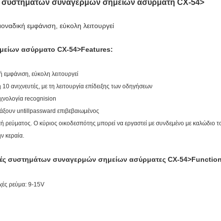
ή συστημάτων συναγερμών σημείων ασύρματη CX-54>
οναδική εμφάνιση, εύκολη λειτουργεί
μείων ασύρματο CX-54>Features:
 εμφάνιση, εύκολη λειτουργεί
10 ανιχνευτές, με τη λειτουργία επίδειξης των οδηγήσεων
εχνολογία recognision
λλάξουν untillpassward επιβεβαιωμένος
οπή ρεύματος. Ο κύριος οικοδεσπότης μπορεί να εργαστεί με συνδεμένο με καλώδιο το
ν κεραία.
φές συστημάτων συναγερμών σημείων ασύρματες CX-54>Functio
ές ρεύμα: 9-15V