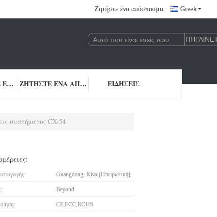
Ζητήστε ένα απόσπασμα
Greek
ΜΑΣ ΕΛΆΤΕ ΣΕ ΕΠΑΦΉ ΜΕ
ΖΗΤΉΣΤΕ ΈΝΑ ΑΠΌΣΠΑΣΜΑ
ΕΙΔΉΣΕΙΣ
σεις συστήματος CX-54
ομέρειες:
καταγωγής:
Guangdong, Κίνα (Ηπειρωτική)
:
Beyond
οίηση:
CE,FCC,ROHS