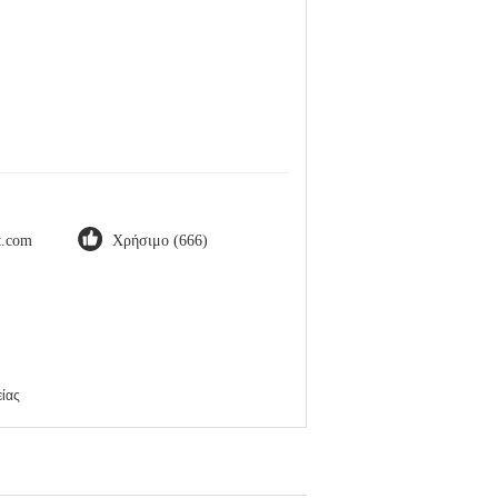
ot.com
Χρήσιμο (666)
ίας