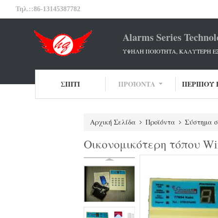
Τηλ.::
86-13145387782
Alarms Series Technol
ΥΨΗΛΗ ΠΟΙΟΤΗΤΑ, ΚΑΛΥΤΕΡΗ Ε
ΣΠΊΤΙ
ΠΡΟΪΌΝΤΑ
ΠΕΡΊΠΟΥ 
Αρχική Σελίδα
Προϊόντα
Σύστημα 
Οικονομικότερη τόπου Wir