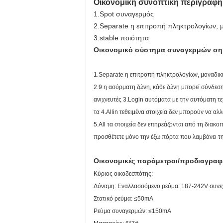
Οικονομική συνοπτική περιγραφ
1.Spot συναγερμός
2.Separate η επιτροπή πληκτρολογίων, μ
3.stable ποιότητα
Οικονομικό σύστημα συναγερμών ση
1.Separate η επιτροπή πληκτρολογίων, μοναδική
2.9 η ασύρματη ζώνη, κάθε ζώνη μπορεί σύνδεση 
ανιχνευτές 3.Login αυτόματα με την αυτόματη τ
τα 4.Allin τεθειμένα στοιχεία δεν μπορούν να α
5.All τα στοιχεία δεν επηρεάζονται από τη διακ
προσθέτετε μόνο την έξω πόρτα που λαμβάνει τη
Οικονομικές παράμετροι/προδιαγρα
Κύριος οικοδεσπότης:
Δύναμη: Εναλλασσόμενο ρεύμα: 187-242V συνεχ
Στατικό ρεύμα: ≤50mA
Ρεύμα συναγερμών: ≤150mA