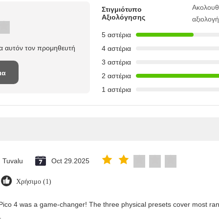
Ακολουθ
Στιγμιότυπο
Αξιολόγησης
αξιολογ
5 αστέρια
ια αυτόν τον προμηθευτή
4 αστέρια
3 αστέρια
ια
2 αστέρια
1 αστέρια
Tuvalu
Oct 29.2025
Χρήσιμο (1)
Pico 4 was a game-changer! The three physical presets cover most rang
.