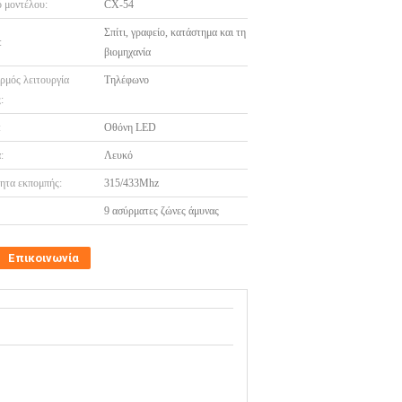
 μοντέλου:
CX-54
Σπίτι, γραφείο, κατάστημα και τη
:
βιομηχανία
ρμός λειτουργία
Τηλέφωνο
:
:
Οθόνη LED
:
Λευκό
ητα εκπομπής:
315/433Mhz
9 ασύρματες ζώνες άμυνας
Επικοινωνία