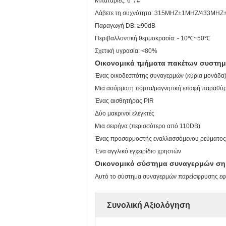
Μπαταρίες: 6*7#
Λάβετε τη συχνότητα: 315MHZ±1MHZ/433MH
Παραγωγή DB: ≥90dB
Περιβαλλοντική θερμοκρασία: - 10℃~50℃
Σχετική υγρασία: <80%
Οικονομικά τμήματα πακέτων συστη
Ένας οικοδεσπότης συναγερμών (κύρια μονάδα
Μια ασύρματη πόρτα/μαγνητική επαφή παραθύ
Ένας αισθητήρας PIR
Δύο μακρινοί ελεγκτές
Μια σειρήνα (περισσότερο από 110DB)
Ένας προσαρμοστής εναλλασσόμ
Ένα αγγλικό εγχειρίδιο χρηστών
Οικονομικό σύστημα συναγερμών σημ
Αυτό το σύστημα συναγερμών παρείσφρυσης εφα
Συνολική Αξιολόγηση