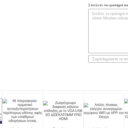
Στείλετε το ερώτημά σα