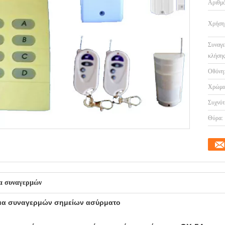
Αριθμό
Χρήση
Συναγε
κλήσης
Οθόνη
Χρώμα
Συχνότ
Θύρα:
α συναγερμών
μα συναγερμών σημείων ασύρματο