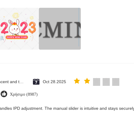
Saint Vincent and the Grenadines
Oct 28.2025
Χρήσιμο (8987)
andles IPD adjustment. The manual slider is intuitive and stays securely 