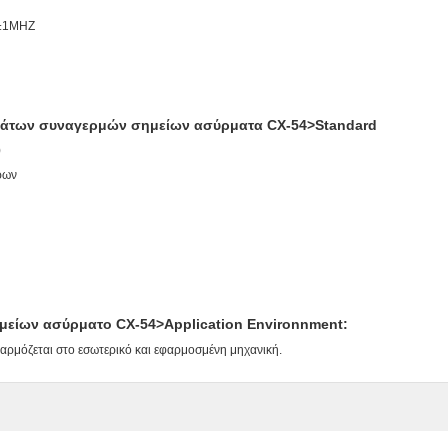
Z±1MHZ
μάτων συναγερμών σημείων ασύρματα CX-54>Standard
)
ρων
ενου ρεύματος
είων ασύρματο CX-54>Application Environnment:
ρμόζεται στο εσωτερικό και εφαρμοσμένη μηχανική.