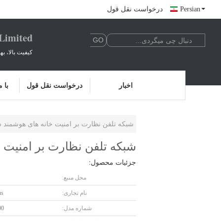
Persian
درخواست نقل قول
 Limited
کیفیت بالا، ب
اخبار
درخواست نقل قول
با 
شبکه تلفن نظارت بر امنیت خانه های هوشمند
شبکه تلفن نظارت بر امنیت
جزئیات محصول:
محل منبع:
نام تجاری:
us
شماره مدل:
00