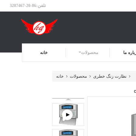
تلفن:
86-20-3287467
باره ما
محصولات
خانه
نظارت زنگ خطری
محصولات
خانه