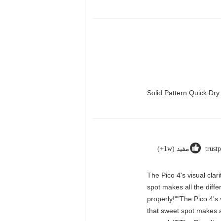
Solid Pattern Quick D
trust
مفید (1w+)
"The Pico 4's visual cla
spot makes all the diff
properly!""The Pico 4's 
that sweet spot makes a