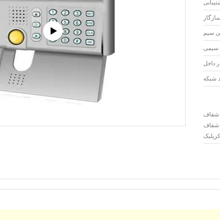
تیبانی
ازگار
ر داخل
 شبکه
 شفاف
 شفاف
کریلیک