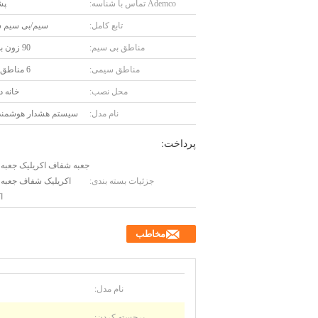
Ademco تماس با شناسه:
پش
تابع کامل:
سیم/بی سیم س
مناطق بی سیم:
90 زون بی سیم
مناطق سیمی:
6 مناطق سیمی
محل نصب:
خانه د
نام مدل:
سیستم هشدار هوشمند
پرداخت:
جعبه شفاف اکریلیک جعبه
جزئیات بسته بندی:
اکریلیک شفاف جعبه
ا
مخاطب
نام مدل:
برجسته کردن: