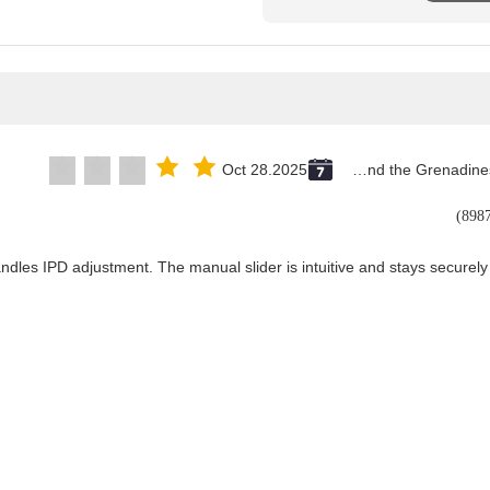
Oct 28.2025
Saint Vincent and the Grenadines
andles IPD adjustment. The manual slider is intuitive and stays securely 