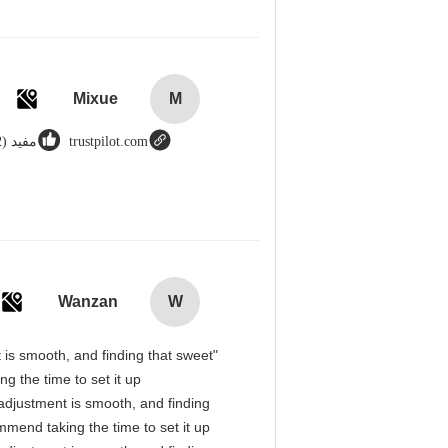
Mixue
M
trustpilot.com
مفید (12)
Wanzan
W
t is smooth, and finding that sweet
g the time to set it up
l adjustment is smooth, and finding
mmend taking the time to set it up