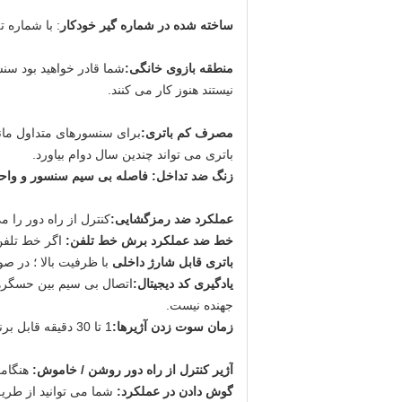
ساخته شده در شماره گیر خودکار
: با شماره تلفن های حداکثر 6 نف
منطقه بازوی خانگی:
شما قادر خواهید بود سنس
نیستند هنوز کار می کنند.
مصرف کم باتری:
باتری می تواند چندین سال دوام بیاورد.
زنگ ضد تداخل:
فاصله بی سیم سنسور و واحد اصلی د
عملکرد ضد رمزگشایی:
کنترل از راه دور را
خط ضد عملکرد برش خط تلفن:
اگر خط تلفن 
باتری قابل شارژ داخلی
با ظرفیت بالا ؛ در صورت قطع بر
یادگیری کد دیجیتال:
اتصال بی سیم بین حسگرها 
جهنده نیست.
زمان سوت زدن آژیرها:
1 تا 30 دقیقه قابل برنامه ریزی است
آژیر کنترل از راه دور روشن / خاموش:
هنگامی
گوش دادن در عملکرد:
شما می توانید از طریق 