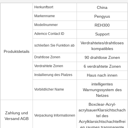
Herkunftsort
China
Markenname
Pengyus
Modellnummer
REH300
Ademco Contact ID
Support
Verdrahtetes/drahtloses
schließen Sie Funktion ab
kompatibles
Produktdetails
Drahtlose Zonen
90 drahtlose Zonen
Verdrahtete Zonen
6 verdrahtete Zonen
Installierung des Platzes
Haus nach innen
intelligentes
Vorbildlicher Name
Warnungssystem des
Netzes
Boxclear-Acryl-
acrylsauerKlarsichtschach
Zahlung und
Verpackung Informationen
tel des
Versand AGB
Acrylklarsichtschachtelfrei
en raumes transparente