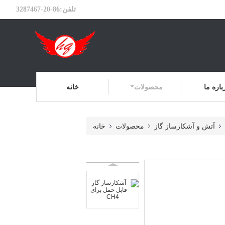
تلفن:
86-20-3287467
باره ما
محصولات
خانه
آتش و آشکارساز گاز
محصولات
خانه