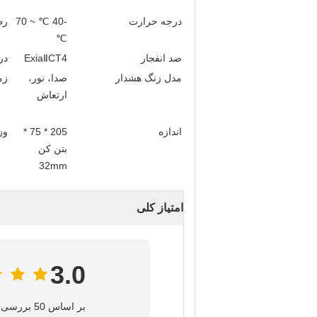
درجه حرارت
-40 ℃ ~ 70
رط
℃
ضد انفجار
ExiaⅡCT4
در
مدل زنگ هشدار
صدا، نور،
زم
ارتعاش
اندازه
205 * 75 *
وز
بتن کن
32mm
امتیاز کلی
3.0
بر اساس 50 بررسی برای این تامین‌کننده