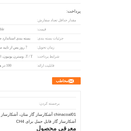
پرداخت:
مقدار حداقل تعداد سفارش:
قیمت:
ble
جزئیات بسته بندی:
بسته بندی استاندارد 
زمان تحویل:
7 روز پس از تایید سفارش
شرایط پرداخت:
T / T، وسترن یونیون، از Payal
قابلیت ارائه:
100 در هر هفته
مخاطب
برجسته کردن:
chinacoal01 آشکارساز گاز متان، آشکارساز گاز قابل حمل، CH4 آشکارساز گاز
آشکارساز گاز قابل حمل برای CH4
معرفی محصول