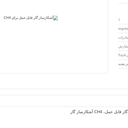
1
negotia
صادرات