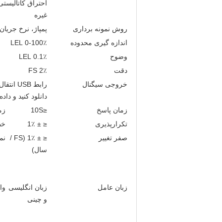
غیره
روش نمونه برداری
پمپاژ، نرخ جریان تا 1L / دقیقه، پمپاژ ده
اندازه گیری محدوده
0-100٪ LEL
وضوح
0.1٪ LEL
دقت
2٪ FS
خروجی سیگنال
رابط USB
دانلود کنید و داد
زمان پاسخ
≤10S
زم
تکرارپذیری
≤ ± 1٪
خط
صفر تغییر
≤ ± 1٪ (FS /
نم
سال)
زبان عامل
زبان انگلیسی
وا
و چینی