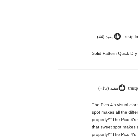
trustpil
مفید (44)
Solid Pattern Quick D
trust
مفید (1w+)
"The Pico 4's visual cla
spot makes all the diff
properly!""The Pico 4's 
that sweet spot makes a
properly!""The Pico 4's 