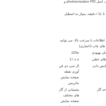
احتراق کاتالیستی، اصل photoionization PID و
 اصطبل
 انتقال اطلاعات با سرعت بالا، می توانید
ه های چاپ (اختیاری)
ان بهبودی
≤10S
ای خطی
≤ ± 1٪
ایش دادن
ال سی دی فن
آوری نقطه
صفحه نمایش
ماتریس
حد گاز
پشتیبانی از گاز
های مختلف
صفحه نمایش