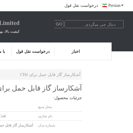
Persian
درخواست نقل قول
 Limited
کیفیت بالا، ب
اخبار
درخواست نقل قول
با 
آشکارساز گاز قابل حمل برای CH4
آشکارساز گاز قابل حمل برای H4
جزئیات محصول:
محل منبع:
نام تجاری:
Coal
شماره مدل:
آشکارساز گاز قابل حم