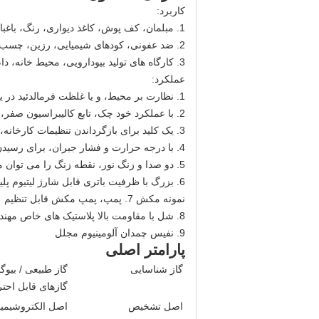
کاربرد:
1. مبلمان، کف پوش، کاغذ دیواری، رنگ، باغبانی، دکوراسیون داخلی و بازسازی، رنگ، کاغذ، دارویی، پزشکی، مواد غذایی، خوردگی
2. ضد عفونی، کودهای شیمیایی، رزین، چسب و آفت کش ها، مواد اولیه، نمونه، پردازش و پرورش گل و گیاه، گیاهان درمان ضایعات، مکان پرم
3. کارگاه های تولید بیودارویی، محیط خانه، دام، کشت گلخانه ای، ذخیره سازی و تدارکات، آب جوش تخمیر، تولید محصولات کشاورزی
عملکرد:
1. نظارت بر محیط، و یا غلظت فرمالدئید در یک فضای محدود و به یک زنگ
2. با عملکرد خود چک، تابع کالیبراسیون صفر، به طوری که نظارت گاز دقیق تر و قابل اعتماد
3. یک کلید برای بازگرداندن تنظیمات کارخانه، می توان از مشکلات سوء استفاده حذف
4. با درجه حرارت و فشار جبران، برای رسیدن به کامل، مختلف دما و فشار محیط، جبران غلظت گاز
5. دو صدا و زنگ نور، نقطه زنگ را می توان مجموعه خود را
6. بزرگ با ظرفیت باتری قابل شارژ لیتیوم پلیمر
نمونه مکش 7. پمپ، پمپ مکش قابل تنظیم
8. شل با مقاومت بالا پلاستیک های خاص مهندسی، بدون لغزش، ضد آب، ضد گرد و غبار، انفجار
9. نفیس چمدان آلومینیوم مجلل
پارامتر اصلی
گاز شناسایی
گاز طبیعی / بیوگا
گازهای قابل احتراق 
اصل تشخیص
اصل الکتروشیمی