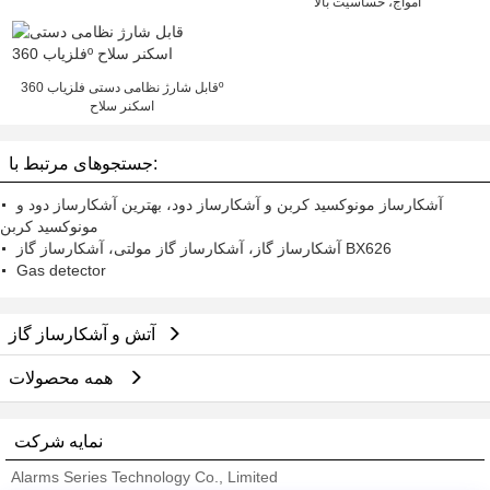
امواج، حساسیت بالا
قابل شارژ نظامی دستی فلزیاب 360º
اسکنر سلاح
جستجوهای مرتبط با:
آشکارساز مونوکسید کربن و آشکارساز دود، بهترین آشکارساز دود و
مونوکسید کربن
آشکارساز گاز، آشکارساز گاز مولتی، آشکارساز گاز BX626
Gas detector
آتش و آشکارساز گاز
همه محصولات
نمایه شرکت
Alarms Series Technology Co., Limited