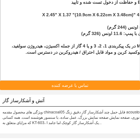
ه و تایید
4.30 "X 2.45" X 1
)
مپ: 11.6 اونس (326 گرم)
M40 در یک پیکربندی 1، 2، 3 و یا 4 گاز از جمله اکسیژن، هیدروژن سولفید،
وکسید کربن و مواد قابل احتراق / هیدروکربن در دسترس است.
تماس با عرضه کننده
آتش و آشکارساز گاز
ویژگی های محصول مقدمه chinacoal05 قابل حمل چند آشکارساز گاز دقیق زنگ acousto
نوری، صفحه نمایش صفحه نمایش بزرگ، عمل ساده، با سنسور هوشمند است. همه کسانی
که مزایای متعلق به KT-603، یک آشکارساز گاز کوچک اما جامد ا...