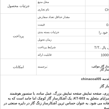
محل منبع
جزئیات محصول
Ch
نام تجاری
مقدار حداقل تعداد سفارش
0
قیمت
 خود را
جزئیات بسته بندی
پرداخت
زمان تحویل
ی پال
شرایط پرداخت
قابلیت ارائه
از گاز مولتی،
برجسته:
امکانات
chinac
ز گاز
یق زنگ acousto نوری، صفحه نمایش صفحه نمایش بزرگ، عمل ساده، با سنسور هوشمند
است. همه کسانی که مزایای متعلق به KT-603، یک آشکارساز گاز کوچک اما جامد است که به
ده می شود. به عنوان حساس ترین آشکارساز زنگ گاز در دایره صنعتی در