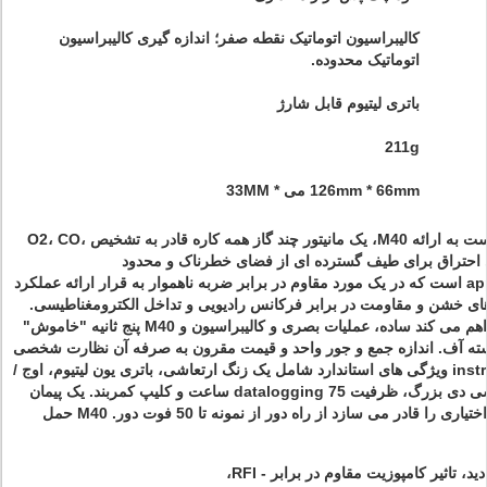
کالیبراسیون اتوماتیک نقطه صفر؛ اندازه گیری کالیبراسیون
اتوماتیک محدوده.
باتری لیتیوم قابل شارژ
211g
126mm * 66mm می * 33MM
علمی صنعتی مفتخر است به ارائه M40، یک مانیتور چند گاز همه کاره قادر به تشخیص O2، CO،
زهای احتراق برای طیف گسترده ای از فضای خطرناک و محدود
applications.The M40 است که در یک مورد مقاوم در برابر ضربه ناهموار به قرار ارائه عملکرد
های خشن و مقاومت در برابر فرکانس رادیویی و تداخل الکترومغناطیسی.
چهار رابط دکمه آن فراهم می کند ساده، عملیات بصری و کالیبراسیون و M40 پنج ثانیه "خاموش"
سته آف. اندازه جمع و جور واحد و قیمت مقرون به صرفه آن نظارت شخصی
ایده آل instrument.Other ویژگی های استاندارد شامل یک زنگ ارتعاشی، باتری یون لیتیوم، اوج /
نگه دارید قرائت، ال سی دی بزرگ، ظرفیت datalogging 75 ساعت و کلیپ کمربند. یک پیمان
پمپ نمونه های انگلی اختیاری را قادر می سازد از راه دور از نمونه تا 50 فوت دور. M40 حمل
 دید، تاثیر کامپوزیت مقاوم در برابر - RFI،