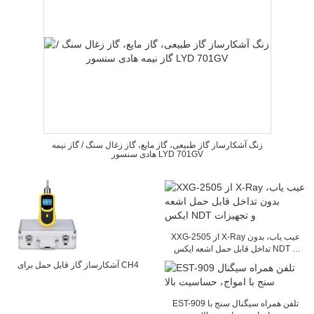
زنگ آشکارساز گاز طبیعی، گاز مایع، گاز زغال سنگ / گاز نیمه
هادی سنسور LYD 701GV
XXG-2505 از X-Ray عیب یاب، بدون
تداخل قابل حمل اشعه ایکس NDT و
تجهیزات
آشکارساز گاز قابل حمل برای CH4
EST-909 تلفن همراه سیگنال سنج با