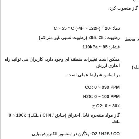
گاز منصوب کرد.
دما: -20 ° C ~ 55 ° C (-4F ~ 122F)
رطوبت: 5٪ -95٪ (رطوبت نسبی غیر متراکم)
ی محیط
فشار: 95 ~ 110kPa
ممکن است تغییرات منطقه ای وجود دارد، کاربران می توانید راه
اندازی ارزش
له)
بر اساس شرایط عملی است.
CO: 0 ~ 999 PPM
H2S: 0 ~ 100 PPM
O2: 0 ~ 30٪ ج
گاز مواد منفجره قابل احتراق (سابق / LEL / CH4): 0 ~ 100٪
LEL
O2 / H2S / CO: پلاگین در سنسور الکتروشیمیایی