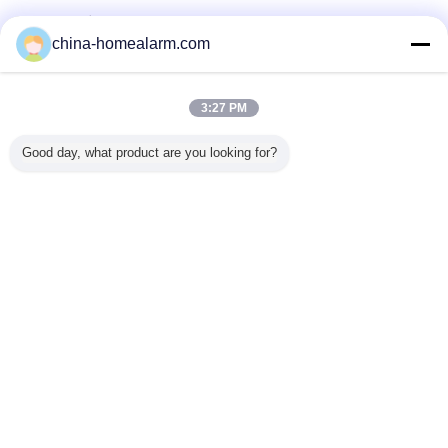
تامین کنندگان تایید شده
china-homealarm.com
Trust Seal
Verified Suplier
3:27 PM
خانه
Good day, what product are you looking for?
همه محصولات
دربارهی ما
تماس با ما
درخواست نقل قول
تغییر زبان
سایت کامل