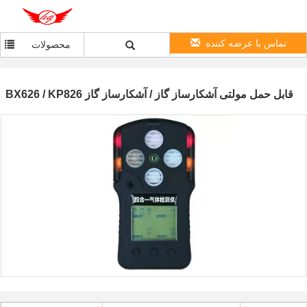
تماس با عرضه کننده
محصولات
BX626 / KP826 قابل حمل مولتی آشکارساز گاز / آشکارساز گاز