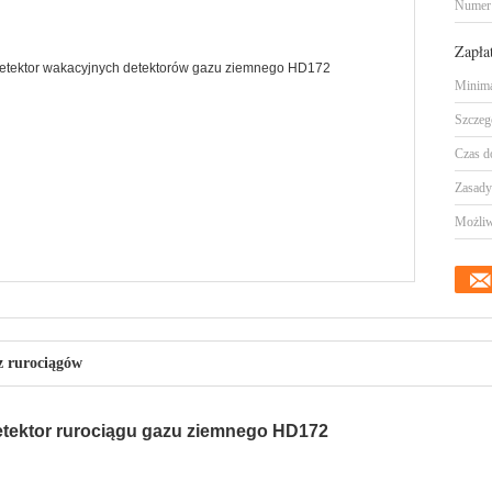
Numer
Zapła
Minima
Szczeg
Czas d
Zasady 
Możliw
z rurociągów
etektor rurociągu gazu ziemnego HD172