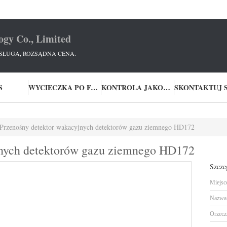
ogy Co., Limited
SŁUGA, ROZSĄDNA CENA.
S
WYCIECZKA PO FABRYCE
KONTROLA JAKOŚCI
Przenośny detektor wakacyjnych detektorów gazu ziemnego HD172
jnych detektorów gazu ziemnego HD172
Szcze
Miejsc
Nazwa 
Orzecz