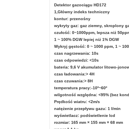
Detektor gazociągu HD172
1,
Główny indeks techniczny
kontur: przenośny
wykryty gaz: gaz ziemny, skroplony 
czułość: 0~1000ppm, lepsza niż 50pp
1 ~ 100% DGW lepiej niż 1% DGW
Wykryj gęstość: 0 ~ 1000 ppm, 1 ~ 1
czas nagrzewania: 10s
czas odpowiedzi: <10s
bateria: 9,6 V akumulator litowo-jono
czas ładowania:> 4H
czas czuwania:> 8H
temperatura pracy:-10º~60º
wilgotność względna: <95% (bez kond
Prędkość wiatru: <2m/s
natężenie przepływu gazu: 1 l/min
wyświetlacz: podświetlenie lcd
rozmiar: 165 mm × 155 mm × 68 mm