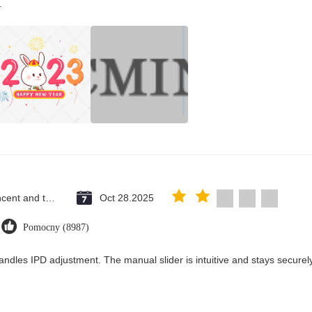
.
Saint Vincent and the Grenadines
Oct 28.2025
Pomocny (8987)
andles IPD adjustment. The manual slider is intuitive and stays securely 