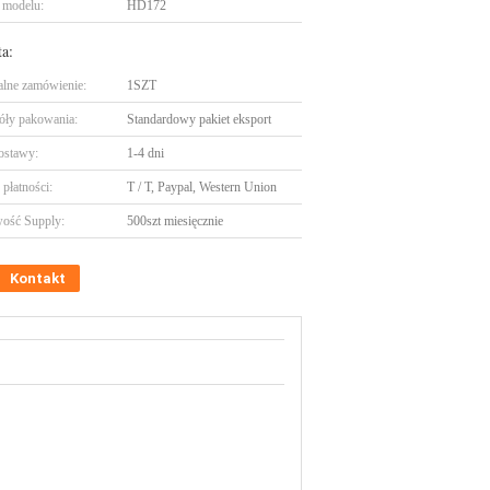
 modelu:
HD172
ta:
lne zamówienie:
1SZT
óły pakowania:
Standardowy pakiet eksport
ostawy:
1-4 dni
płatności:
T / T, Paypal, Western Union
ość Supply:
500szt miesięcznie
Kontakt