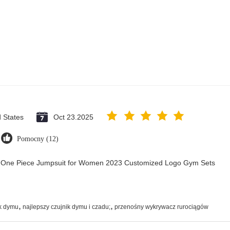
d States
Oct 23.2025
Pomocny (12)
ry One Piece Jumpsuit for Women 2023 Customized Logo Gym Sets
,
,
ik dymu
najlepszy czujnik dymu i czadu;
przenośny wykrywacz rurociągów