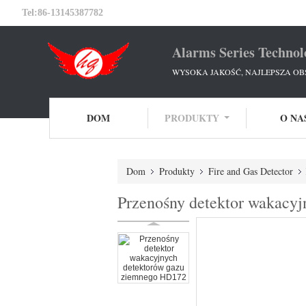
Tel:
86-13145387782
Alarms Series Technol
WYSOKA JAKOŚĆ, NAJLEPSZA OB
DOM
PRODUKTY
O NA
Dom
Produkty
Fire and Gas Detector
Przenośny detektor wakacy