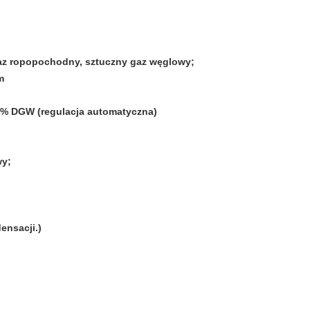
gaz ropopochodny, sztuczny gaz węglowy;
m
00% DGW (regulacja automatyczna)
wy;
ensacji.)