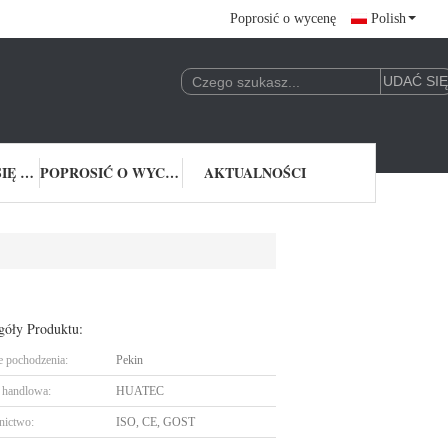
Poprosić o wycenę
Polish
SKONTAKTUJ SIĘ Z NAMI
POPROSIĆ O WYCENĘ
AKTUALNOŚCI
góły Produktu:
e pochodzenia:
Pekin
handlowa:
HUATEC
nictwo:
ISO, CE, GOST