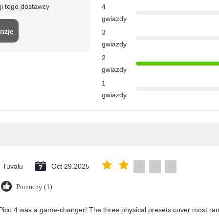
ji tego dostawcy
4
gwiazdy
nzję
3
gwiazdy
2
gwiazdy
1
gwiazdy
Tuvalu
Oct 29.2025
Pomocny (1)
Pico 4 was a game-changer! The three physical presets cover most rang