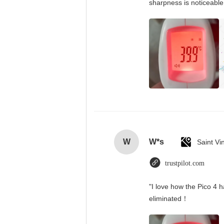
sharpness is noticeable
W
W*s
trustpilot.com
"I love how the Pico 4 h
eliminated！