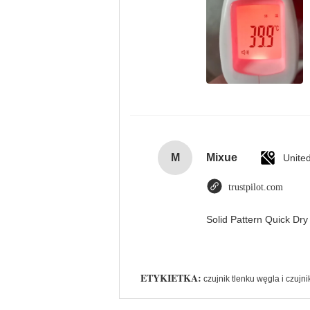
M
Mixue
Unite
trustpilot.com
Solid Pattern Quick D
ETYKIETKA:
czujnik tlenku węgla i czujn