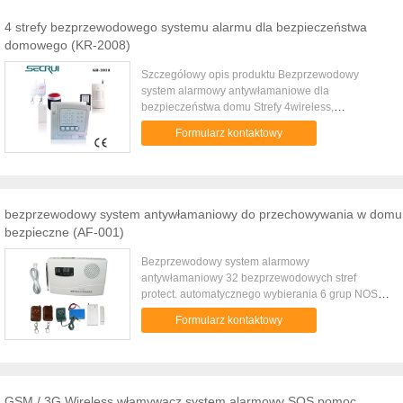
4 strefy bezprzewodowego systemu alarmu dla bezpieczeństwa
domowego (KR-2008)
Szczegółowy opis produktu Bezprzewodowy
system alarmowy antywłamaniowe dla
bezpieczeństwa domu Strefy 4wireless,
Częstotliwość bezprzewodowa: 315 / 433MHz
Formularz kontaktowy
Pokrętło Auto 6groups numer telefonu Wireless
Security Home Alarm System z 4zones
Specyfikacja: Bezprzewodowy system alarmowy
do domu. Bezprzewodowy system alarmowy strefy
4wireless System alarmowy z numerem telefonu
bezprzewodowy system antywłamaniowy do przechowywania w domu
alarmowego 6 grup. System alarmowy domu może
bezpieczne (AF-001)
zdalnego uzbrojenia / rozbrojenia / monitora przez
telefon, a funkcja ochrony hasłem Przedmiot:
Bezprzewodowy system alarmowy
System alarmowy Wireless Security Home cechy
antywłamaniowy 32 bezprzewodowych stref
1) 4 strefy bezprzewodowe zabezpieczenia domu
protect. automatycznego wybierania 6 grup NOS.
system alarmowy, każdy lub cztery obszary
gorący bubel niezawodna jakość Cechy: 1.
ochronne mogą być ustawione na straży lub
Formularz kontaktowy
Ochrona różne strefy: 32 stref z 32 różnych strefach
wycofać straży niezależnie 2) pomoc w nagłych
wskazany na panelu. 2. Każda ze stref można
wypadkach: Ramię Wireless i rozbroić system,
umieścić więcej czujników. 3. Częściowe
można zdalnie sterować systemem alarmowym za
rozbrojony opcjonalne za pomocą pilota. Jedna
pomocą dowolnego telefonu. Takich jak monitorze
klawiatura łatwe do częściowego rozbrojenia
Remotel, zdalne ramienia i zdalne rozbrojenie etc;
GSM / 3G Wireless włamywacz system alarmowy SOS pomoc