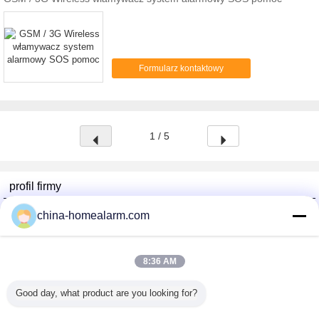
niektóre czujniki, które zaprogramowane w drugiej
Pilot szybka i wygodna obsługa. 3) Można ustawić
strefie. 4. Auto-dial-up 6 numerów telefonów i
domyślny dźwięk lub cichy alarm, 4) Intelligent
recyklingu powtórzyć dopiero po uzyskaniu
mikrokomputera automatycznie steruje wybierania
potwierdzenia. 5. Przechowywać głos nagrany
systemu alarmowego, w sumie może to pre-store 6
komunikat (10 sekund), można go odzyskać. Po
grup numer telefonu, a to może być połączony z
odebraniu komunikatu alarmowego, to mówi, jak
Formularz kontaktowy
centrum monitorowania alarmów. W celu
mówi. 6. NI-MH akumulator do tworzenia kopii
natychmiastowego obsługi alarmów. 5) ma
zapasowych mocy:> 24 godzin. Automatyczny
pierwszeństwo do zajmowania linię telefoniczną,
wyłącznik zasilania, jeśli jest wyłączony.
aby wybrać się na alarmujący telefon; 6) Tylko
7.Telephone zarządza system alarmowy, wygoda.
jedno hasło do maszyny, poufności i dobrym
8.Phone pnie zabezpieczone, aby uniknąć
1 / 5
wynikom przeciwzakłóceniowe 7) Wbudowana
projektowania zniszczyć. 9.LED na panelu, aby
bateria podtrzymująca DC 9V i może nadal
wyświetlić strefy ochronnej. 10. Czujka PIR jest
pracować i trwać 5--10 godzin, kiedy energia
ustawiony do drugiej strefy, które mogą być
elektryczna jest cięte lub nie powiodła się.
rozbrojony wyłącznie 11.Audible / mute syreny
profil firmy
opcjonalne. 12.Quick programu za pomocą
Alarms Series Technology Co., Limited
klawiatury panelu. 13.When otrzymał wezwanie
china-homealarm.com
alarmowe, można nacisnąć przycisk klawiatury na
sprawdzonych dostawców
telefonie, aby rozbroić / arm / Monitoring / start /
wyłączyć syrenę Aktualizacja Data: 2010-10-20
Trust Seal
Verified Suplier
19:56:47
8:36 AM
Good day, what product are you looking for?
Dom