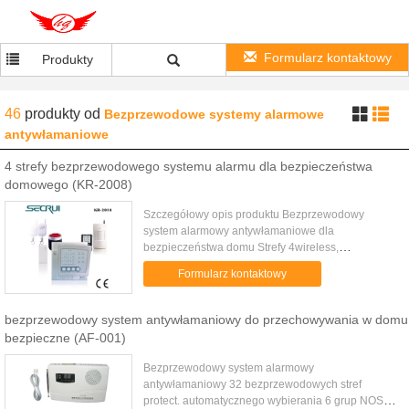
Formularz kontaktowy
Produkty
46
produkty
od
Bezprzewodowe systemy alarmowe
antywłamaniowe
4 strefy bezprzewodowego systemu alarmu dla bezpieczeństwa
domowego (KR-2008)
Szczegółowy opis produktu Bezprzewodowy
system alarmowy antywłamaniowe dla
bezpieczeństwa domu Strefy 4wireless,
Częstotliwość bezprzewodowa: 315 / 433MHz
Formularz kontaktowy
Pokrętło Auto 6groups numer telefonu Wireless
Security ...
bezprzewodowy system antywłamaniowy do przechowywania w domu
bezpieczne (AF-001)
Bezprzewodowy system alarmowy
antywłamaniowy 32 bezprzewodowych stref
protect. automatycznego wybierania 6 grup NOS.