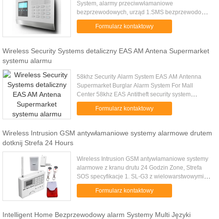
System, alarmy przeciwwłamaniowe
bezprzewodowych, urząd 1.SMS bezprzewodowy
system alarmowy 2.128x64 kratowe ekran LCD 3.4
Formularz kontaktowy
przewodowych i bezprzewodowych 10 strefy ...
Wireless Security Systems detaliczny EAS AM Antena Supermarket
systemu alarmu
58khz Security Alarm System EAS AM Antenna
Supermarket Burglar Alarm System For Mall
Center 58khz EAS Antitheft security system
sanzhai066 Application: security antenna use in
Formularz kontaktowy
clothes shops/supermarkets/book .....
Wireless Intrusion GSM antywłamaniowe systemy alarmowe drutem
dotknij Strefa 24 Hours
Wireless Intrusion GSM antywłamaniowe systemy
alarmowe z kranu drutu 24 Godzin Zone, Strefa
SOS specyfikacje 1. SL-G3 z wielowarstwowymi
funkcjami. Zintegrowany moduł GSM wewnątrz, i
Formularz kontaktowy
prawie wszystkie przydatne ...
Intelligent Home Bezprzewodowy alarm Systemy Multi Języki