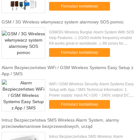
gorący bubel niezawodna jakość Cechy: 1.
Formularz kontaktowy
Ochrona różne strefy: 32 stref z 32 różnych strefach
...
GSM / 3G Wireless włamywacz system alarmowy SOS pomoc
GSM/3G Wireless Burglar Alarm System With SOS
help Features: ◇ 2G/3G mobile frequency enable
K9 works great in worldwide. ◇ 99 zones for
security intrusion alarm, elderly care, SOS help,
Formularz kontaktowy
7*24 hours safety, door ...
Alarm Bezpieczeństwo WiFi / GSM Wireless Systems Easy Setup z
App / SMS
WiFi / GSM Wireless Security Alarm Systems Easy
Setup with App / SMS Technical Information: 1.
Power supply: input AC=100 ~ 240V, output DC
=12V 2. Static current:
Formularz kontaktowy
Intruz Bezpieczeństwa SMS Wireless Alarm System, alarmy
przeciwwłamaniowe bezprzewodowych, urząd
Intruz Bezpieczeństwa SMS Wireless Alarm