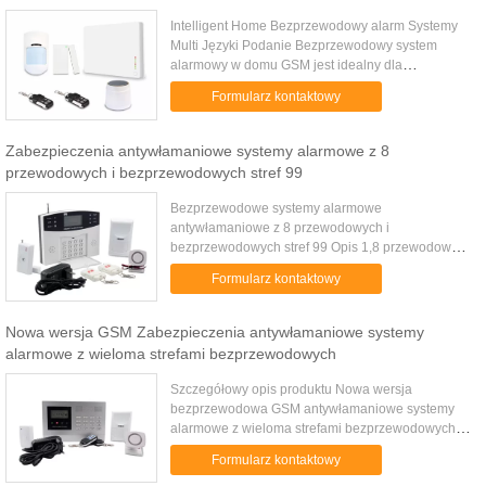
Intelligent Home Bezprzewodowy alarm Systemy
Multi Języki Podanie Bezprzewodowy system
alarmowy w domu GSM jest idealny dla
bezpieczeństwa willi, dom, mieszkaniowy, sklepu,
Formularz kontaktowy
szkoły, banku, małym i średnim ...
Zabezpieczenia antywłamaniowe systemy alarmowe z 8
przewodowych i bezprzewodowych stref 99
Bezprzewodowe systemy alarmowe
antywłamaniowe z 8 przewodowych i
bezprzewodowych stref 99 Opis 1,8 przewodowe
strefy obrony, 99 bezprzewodowych stref obronne,
Formularz kontaktowy
5 bezprzewodowego pilota zdalnego sterowania
do ...
Nowa wersja GSM Zabezpieczenia antywłamaniowe systemy
alarmowe z wieloma strefami bezprzewodowych
Szczegółowy opis produktu Nowa wersja
bezprzewodowa GSM antywłamaniowe systemy
alarmowe z wieloma strefami bezprzewodowych
Centrala alarmowa GSM karty SIM do ochrony
Formularz kontaktowy
domu. Uzbrojenie / rozbrojenie może być ...