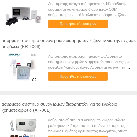
Λεπτομερής περιγραφή προϊόντων Νέα έκδοσης
συστήματα συναγερμών διαρρηκτών GSM
ασύρματα με τις πολλαπλάσιες ασύρματες ζώνες
Επιτροπή ελέγχου συναγερμών καρτών GSM SIM
Προμηθευτής επαφών
για την εγχώρια προστασία. Ο βραχίονας/αφοπ...
ασύρματο σύστημα συναγερμών διαρρηκτών 4 ζωνών για την εγχώρια
ασφάλεια (KR-2008)
Λεπτομερής περιγραφή προϊόντωνΑσύρματο
σύστημα συναγερμών διαρρηκτών για την εγχώρια
ασφάλεια4wireless ζώνες,Ασύρματη συχνότητα:
315/433MHzΑυτόματος αριθμός τηλεφώνου
Προμηθευτής επαφών
πινάκων 6groupsΑσύρματο σύστημα εγχώριων
συναγερμών ασφάλειας με
4zonesΠροδιαγραφή:Ασύρματο σύστημα εγχώριων
συναγερμών. Ασύρματο σύστημα συναγερμών
ασφάλειας4wireless ζώνεςΣύστημα συναγερμών
ασύρματο σύστημα συναγερμών διαρρηκτών για το εγχώριο
ασφάλειας με τον αριθμό τηλεφωνικών συναγερμών
χρηματοκιβώτιο (AF-001)
6 ομάδων.Το σύστημα εγχώριων συναγερμών
μπορεί μακρινός βραχίονας να αφοπλίσει το
ασύρματο σύστημα συναγερμών διαρρηκτώντο
όργανο ελέγχου τηλεφωνικώς, και λειτουργία
ραδιόφωνο 32 προστατεύει τη ζώνη.αυτόματος-
προστασίας κωδικού πρόσβασηςΣτοιχείο:
πίνακας 6 ομάδες αριθ.καυτός πωλήστεαξιόπιστη
Ασύρματο σύστημα εγχώριων συναγερμών
ποιότηταΧαρακτηριστικά γνωρίσματα:1.