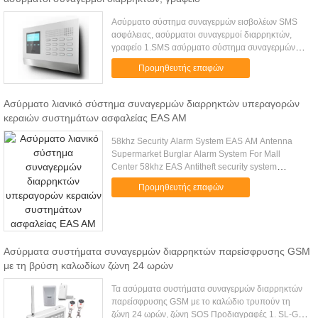
Ασύρματο σύστημα συναγερμών εισβολέων SMS
ασφάλειας, ασύρματοι συναγερμοί διαρρηκτών,
γραφείο 1.SMS ασύρματο σύστημα συναγερμών
2.128x64 οθόνη δικτυωτού πλέγματος LCD 3.4
Προμηθευτής επαφών
συνδεμένες με καλώδιο και 10 ασύρματες ...
Ασύρματο λιανικό σύστημα συναγερμών διαρρηκτών υπεραγορών
κεραιών συστημάτων ασφαλείας EAS AM
58khz Security Alarm System EAS AM Antenna
Supermarket Burglar Alarm System For Mall
Center 58khz EAS Antitheft security system
sanzhai066 Application: security antenna use in
Προμηθευτής επαφών
clothes shops/supermarkets/book .....
Ασύρματα συστήματα συναγερμών διαρρηκτών παρείσφρυσης GSM
με τη βρύση καλωδίων ζώνη 24 ωρών
Τα ασύρματα συστήματα συναγερμών διαρρηκτών
παρείσφρυσης GSM με το καλώδιο τρυπούν τη
ζώνη 24 ωρών, ζώνη SOS Προδιαγραφές 1. SL-G3