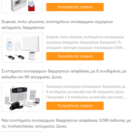
με τις πολυ-λειτουργίες. Ενσωμάτωσε την ενότητα
Προμηθευτής επαφών
GSM μέσα, και σχεδόν όλα τις χρ...
Ευφυείς πολυ γλώσσες συστημάτων συναγερμών εγχώριων
ασύρματες διαρρηκτών
Ευφυείς πολυ γλώσσες συστημάτων συναγερμών
εγχώριων ασύρματες διαρρηκτών Εφαρμογή Το
ασύρματο σύστημα εγχώριων συναγερμών GSM
είναι τέλειο για την ασφάλεια των βιλών, σπίτι, σπίτι,
Προμηθευτής επαφών
κατοικημένο, κατάστημα, σχολε...
Συστήματα συναγερμών διαρρηκτών ασφάλειας με 8 συνδεμένες με
καλώδιο και 99 ασύρματες ζώνες
Ασύρματα συστήματα συναγερμών διαρρηκτών με
8 συνδεμένες με καλώδιο και 99 ασύρματες ζώνες
Περιγραφή 1.8 συνδεμένες με καλώδιο αμυντικές
ζώνες, 99 ασύρματες αμυντικές ζώνες, 5 ασύρματος
Προμηθευτής επαφών
μακρινός ελεγκτής στον ...
Νέα συστήματα συναγερμών διαρρηκτών ασφάλειας GSM έκδοσης με
τις πολλαπλάσιες ασύρματες ζώνες