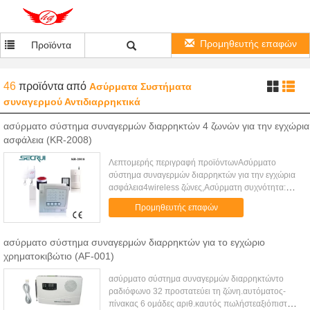
Προμηθευτής επαφών
Προϊόντα
46
προϊόντα
από
Ασύρματα Συστήματα
συναγερμού Αντιδιαρρηκτικά
ασύρματο σύστημα συναγερμών διαρρηκτών 4 ζωνών για την εγχώρια
ασφάλεια (KR-2008)
Λεπτομερής περιγραφή προϊόντωνΑσύρματο
σύστημα συναγερμών διαρρηκτών για την εγχώρια
ασφάλεια4wireless ζώνες,Ασύρματη συχνότητα:
315/433MHzΑυτόματος αριθμός τηλεφώνου
Προμηθευτής επαφών
πινάκων 6groupsΑσύρματο σύστημα εγχώριων
συ...
ασύρματο σύστημα συναγερμών διαρρηκτών για το εγχώριο
χρηματοκιβώτιο (AF-001)
ασύρματο σύστημα συναγερμών διαρρηκτώντο
ραδιόφωνο 32 προστατεύει τη ζώνη.αυτόματος-
πίνακας 6 ομάδες αριθ.καυτός πωλήστεαξιόπιστη