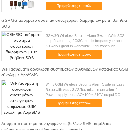
ποιότηταΧαρακτηριστικά γνωρίσματα:1.
Προμηθευτής επαφών
Διαφορετική ζώνη προστασίας: 32 ζώνες 32 δι...
GSM/3G ασύρματο σύστημα συναγερμών διαρρηκτών με τη βοήθεια
SOS
GSM/3G Wireless Burglar Alarm System With SOS
help Features: ◇ 2G/3G mobile frequency enable
K9 works great in worldwide. ◇ 99 zones for
security intrusion alarm, elderly care, SOS help,
Προμηθευτής επαφών
7*24 hours safety, door ...
WiFi/ασύρματη οργάνωση συστημάτων συναγερμών ασφάλειας GSM
εύκολη με App/SMS
WiFi / GSM Wireless Security Alarm Systems Easy
Setup with App / SMS Technical Information: 1.
Power supply: input AC=100 ~ 240V, output DC
=12V 2. Static current:
Προμηθευτής επαφών
Ασύρματο σύστημα συναγερμών εισβολέων SMS ασφάλειας,
ασύρματοι συναγερμοί διαρρηκτών, γραφείο